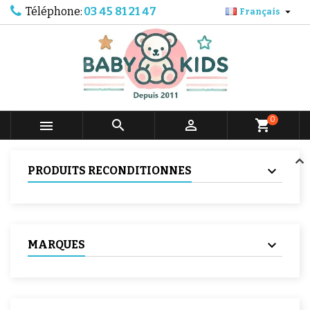
Téléphone:
03 45 81 21 47

Français
0



shopping_cart
PRODUITS RECONDITIONNES
MARQUES