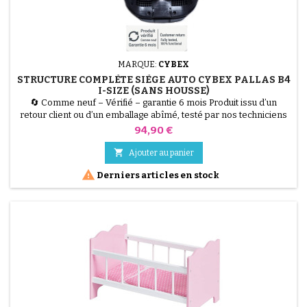
MARQUE:
CYBEX
STRUCTURE COMPLÈTE SIÈGE AUTO CYBEX PALLAS B4
I-SIZE (SANS HOUSSE)
🔄 Comme neuf – Vérifié – garantie 6 mois Produit issu d’un
retour client ou d’un emballage abîmé, testé par nos techniciens
et 100 % fonctionnel. Restaurez votre siège auto à moindre coût.
Prix
94,90 €
Cette structure complète pour Cybex Pallas B4 i-Size est idéale
pour remplacer une coque accidentée ou fissurée. Réutilisez

Ajouter au panier
votre housse d'origine pour une remise à...

Derniers articles en stock