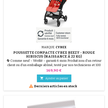
MARQUE:
CYBEX
POUSSETTE COMPACTE CYBEX BEEZY - ROUGE
HIBISCUS (NAISSANCE À 22 KG)
🔄 Comme neuf – Vérifié – garanti 6 mois Produit issu d’un retour
client ou d’un emballage abîmé, testé par nos techniciens et 100
% fonctionnel. La Poussette CYBEX Beezy en couleur Rouge
Prix
169,90 €
Hibiscus est la citadine compacte par excellence. Conçue pour
offrir un confort maximal sans faire de compromis sur la

Ajouter au panier
praticité, elle est utilisable dès la naissance...

Derniers articles en stock