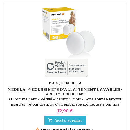
MARQUE:
MEDELA
MEDELA : 4 COUSSINETS D'ALLAITEMENT LAVABLES -
ANTIMICROBIENS
🔄 Comme neuf – Vérifié – garanti 3 mois - Boite abimée Produit
issu d’un retour client ou d’un emballage abîmé, testé par nos
techniciens et 100 % fonctionnel. Les Coussinets d'Allaitement
Prix
12,90 €
Lavables Medela (Lot de 4) sont la solution écologique et
hygiénique pour les fuites de lait. Fabriqués dans un matériau

Ajouter au panier
antimicrobien spécial qui réduit les odeurs,...

Derniers articles en stock