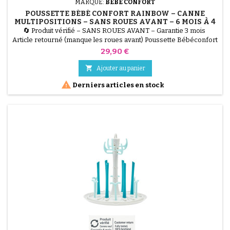
MARQUE:
BÉBÉ CONFORT
POUSSETTE BÉBÉ CONFORT RAINBOW – CANNE
MULTIPOSITIONS – SANS ROUES AVANT – 6 MOIS À 4
ANS – MINERAL GRAPHITE
🔄 Produit vérifié – SANS ROUES AVANT – Garantie 3 mois
Article retourné (manque les roues avant) Poussette Bébéconfort
Rainbow, légère, compacte et multipositions. Utilisable de 6 mois
Prix
29,90 €
à 4 ans (jusqu’à 22 kg). Vendu sans roues avant, idéal pour
réutilisation ou pièces. Coloris Mineral Graphite (gris).

Ajouter au panier

Derniers articles en stock