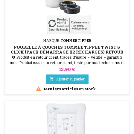
MARQUE:
TOMMEE TIPPEE
POUBELLE À COUCHES TOMMEE TIPPEE TWIST &
CLICK (PACK DÉMARRAGE X2 RECHARGES) RETOUR
CLIENT, TRACES D'USURE
🔄 Produit en retour client, traces d'usure – Vérifié – garanti 3
mois Produit issu d’un retour client, testé par nos techniciens et
100 % fonctionnel. La Poubelle à Couches Tommee Tippee Twist
Prix
12,90 €
&amp; Click est la solution la plus hygiénique pour la chambre de
bébé. Grâce à son mécanisme Twist &amp; Click, chaque couche

Ajouter au panier
est enveloppée individuellement par...

Derniers articles en stock