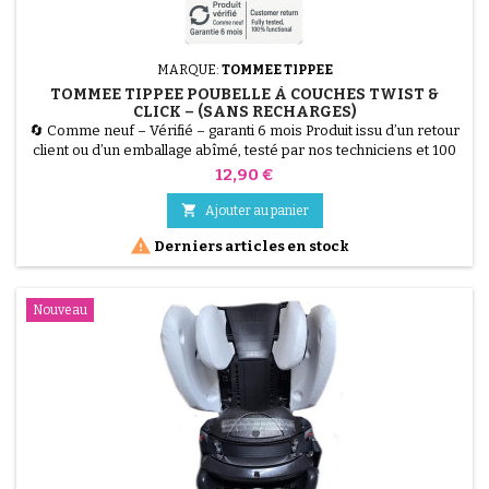
MARQUE:
TOMMEE TIPPEE
TOMMEE TIPPEE POUBELLE À COUCHES TWIST &
CLICK – (SANS RECHARGES)
🔄 Comme neuf – Vérifié – garanti 6 mois Produit issu d’un retour
client ou d’un emballage abîmé, testé par nos techniciens et 100
% fonctionnel. Poubelle à couches Tommee Tippee Twist &amp;
Prix
12,90 €
Click, grande capacité, système anti-odeurs et anti-germes.
Vendu sans recharges, recharges disponibles séparément.

Ajouter au panier

Derniers articles en stock
Nouveau