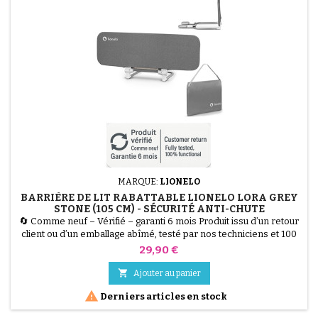
MARQUE:
LIONELO
BARRIÈRE DE LIT RABATTABLE LIONELO LORA GREY
STONE (105 CM) - SÉCURITÉ ANTI-CHUTE
🔄 Comme neuf – Vérifié – garanti 6 mois Produit issu d’un retour
client ou d’un emballage abîmé, testé par nos techniciens et 100
% fonctionnel. Offrez des nuits paisibles à toute la famille avec la
Prix
29,90 €
Barrière de Lit Lionelo Lora. D'une longueur de 105 cm, elle
sécurise le passage au "lit de grand" grâce à son système de

Ajouter au panier
verrouillage StandSafe qui empêche...

Derniers articles en stock