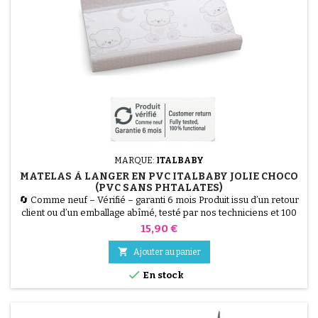
MARQUE:
ITALBABY
MATELAS À LANGER EN PVC ITALBABY JOLIE CHOCO
(PVC SANS PHTALATES)
🔄 Comme neuf – Vérifié – garanti 6 mois Produit issu d’un retour
client ou d’un emballage abîmé, testé par nos techniciens et 100
% fonctionnel. Assurez confort et sécurité à votre bébé pendant
Prix
15,90 €
le change avec le Matelas à Langer Italbaby Jolie. Fabriqué en PVC
souple sans phtalates, il est hygiénique et facilement lavable. Ses

Ajouter au panier
deux bords rehaussés offrent...

En stock