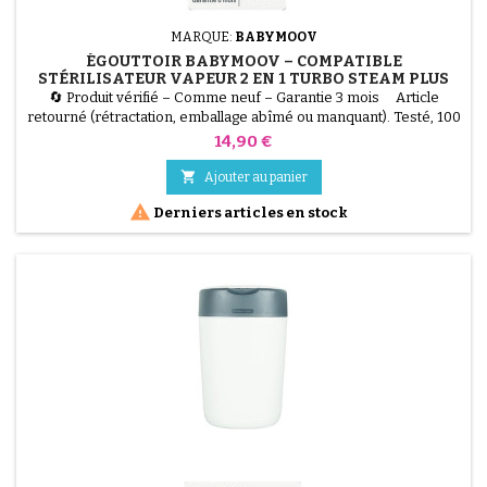
MARQUE:
BABYMOOV
ÉGOUTTOIR BABYMOOV – COMPATIBLE
STÉRILISATEUR VAPEUR 2 EN 1 TURBO STEAM PLUS
🔄 Produit vérifié – Comme neuf – Garantie 3 mois Article
retourné (rétractation, emballage abîmé ou manquant). Testé, 100
% fonctionnel. Égouttoir d'origine, compatible avec le stérilisateur
Prix
14,90 €
vapeur 2 en 1 Babymoov Turbo Steam Plus, pour un séchage
pratique et hygiénique des biberons et accessoires.

Ajouter au panier

Derniers articles en stock