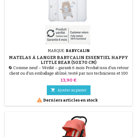
MARQUE:
BABYCALIN
MATELAS À LANGER BABYCALIN ESSENTIEL HAPPY
LITTLE BEAR (50X70 CM)
🔄 Comme neuf – Vérifié – garanti 6 mois Produit issu d’un retour
client ou d’un emballage abîmé, testé par nos techniciens et 100
% fonctionnel. Le Matelas à Langer BABYCALIN Essentiel Happy
Prix
13,90 €
Little Bear (50x70 cm) allie hygiène et confort. Sa surface 100%
PVC imperméable est facile à nettoyer, tandis que son garnissage

Ajouter au panier
en ouate de polyester assure un...

Derniers articles en stock