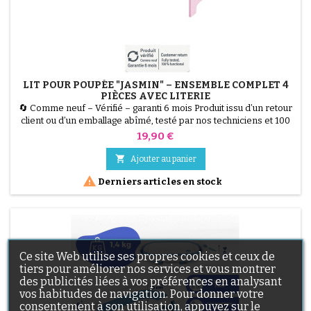
LIT POUR POUPÉE "JASMIN" – ENSEMBLE COMPLET 4
PIÈCES AVEC LITERIE
🔄 Comme neuf – Vérifié – garanti 6 mois Produit issu d’un retour
client ou d’un emballage abîmé, testé par nos techniciens et 100
% fonctionnel. Lit pour poupée "Jasmin" en bois MDF, dimensions
Prix
19,90 €
50 x 29 x 29 cm, avec literie 3 pièces "Little Hearts" rose. Parfait
pour poupées de toutes tailles, favorise créativité et imagination.

Ajouter au panier

Derniers articles en stock
Ce site Web utilise ses propres cookies et ceux de
tiers pour améliorer nos services et vous montrer
des publicités liées à vos préférences en analysant
vos habitudes de navigation. Pour donner votre
consentement à son utilisation, appuyez sur le