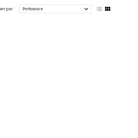



ier par :
Pertinence