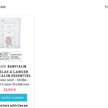
oduit.
Tr
QUE:
BABYCALIN
ELAS À LANGER
ALIN ESSENTIEL
Y LITTLE BEAR
me neuf – Vérifié –
(50X70 CM)
i 6 mois Produit issu
etour client ou d’un
Prix
13,90 €
age abîmé, testé par
echniciens et 100 %
Ajouter au panier
ionnel. Le Matelas à
niers articles en
BABYCALIN Essentiel