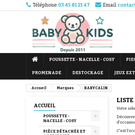
Téléphone:
03 45 81 21 47
Email:
contac
POUSSETTE - NACELLE - COSY
PIE
PROMENADE
DESTOCKAGE
JEUX EX
Accueil
Marques
BABYCALIN
LISTE
ACCUEIL
Votre séle
POUSSETTE -
Découvrez
NACELLE - COSY
d'occasion
C'est l'oc
PIÈCE DÉTACHÉE ET