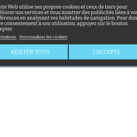
site Web utilise ses propres cookies et ceux de tiers pour
liorer nos services et vous montrer des publicités liées à vo
férences en analysant vos habitudes de navigation. Pour do
re consentement à son utilisation, appuyez sur le bouton
epter.
rmations
Personnaliser les cookies
REJETER TOUT
J'ACCEPTE
(56 avis)