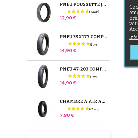
PNEU POUSSETTE JANÉ SLALOM PRO ET POWERTWIN
Ce 
amé
Prix
pré
12,90 €
vot
Acc
PNEU 39X177 COMPATIBLE POUSSETTE BUGABOO DONKEY - POUR ROUE AVANT
Info
Prix
14,90 €
PNEU 47-203 COMPATIBLE POUSSETTE BUGABOO DONKEY - POUR ROUE ARRIÈRE
Prix
14,90 €
CHAMBRE À AIR ARRIÈRE POUSSETTE WHIZZ RED CASTLE
Prix
7,90 €