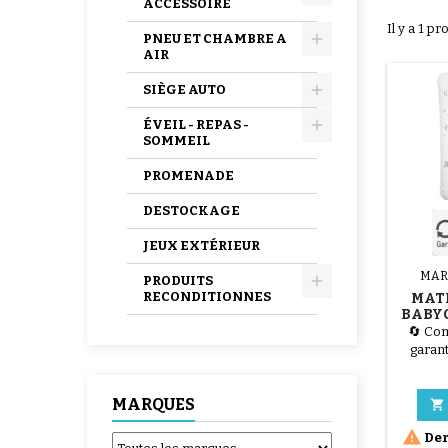
ACCESSOIRE
Il y a 1 pr
PNEU ET CHAMBRE A
AIR
SIÈGE AUTO
ÉVEIL - REPAS -
SOMMEIL
PROMENADE
DESTOCKAGE
JEUX EXTÉRIEUR
MAR
PRODUITS
RECONDITIONNES
MAT
BABYC
HAPP
🔄 Com
garant
d’un r
emball
MARQUES
nos t

fonct

Der
Langer 