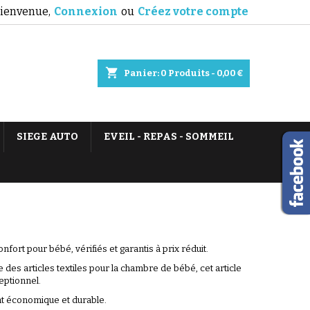
ienvenue,
Connexion
ou
Créez votre compte
shopping_cart
Panier:
0
Produits - 0,00 €
SIEGE AUTO
EVEIL - REPAS - SOMMEIL
nfort pour bébé, vérifiés et garantis à prix réduit.
e des articles textiles pour la chambre de bébé, cet article
eptionnel.
hat économique et durable.