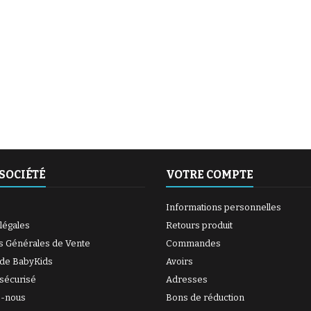
(1 avis)
(6 avis)
SOCIÉTÉ
VOTRE COMPTE
Informations personnelles
légales
Retours produit
s Générales de Vente
Commandes
(27 avis)
 de BabyKids
Avoirs
sécurisé
Adresses
z-nous
Bons de réduction