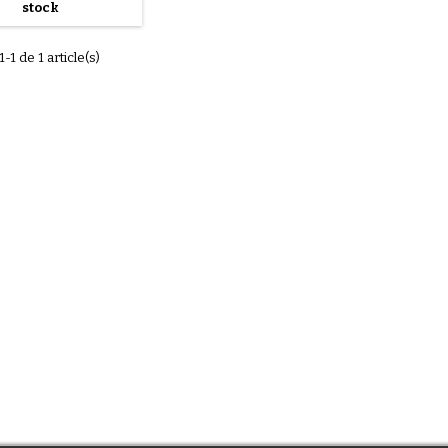
stock
ittle Bear (50x70 cm)
hygiène et confort. Sa
rface 100% PVC
1-1 de 1 article(s)
méable est facile à
yer, tandis que son
issage en ouate de
ester assure un...