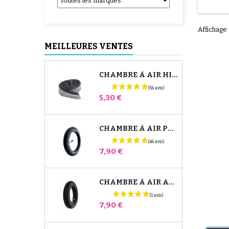
Happy L
allie 
su
Affichage 
imper
netto
MEILLEURES VENTES
garn
poly
CHAMBRE À AIR HIGH TREK BÉBÉ CONFORT
Prix
5,30 €
CHAMBRE À AIR POUSSETTE JANÉ SLALOM PRO ET POWERTWIN
Prix
7,90 €
CHAMBRE À AIR AVANT POUSSETTE BUGABOO DONKEY
Prix
7,90 €