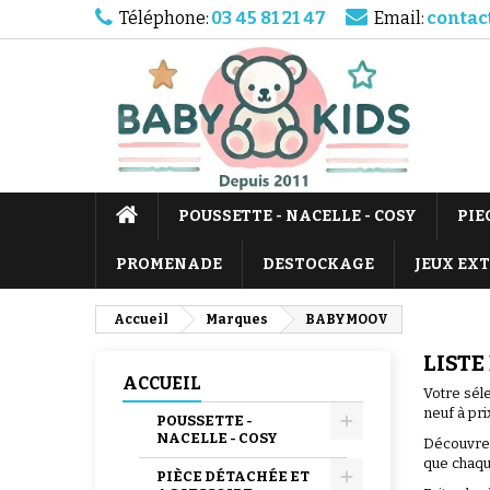
Téléphone:
03 45 81 21 47
Email:
contac
POUSSETTE - NACELLE - COSY
PIE
PROMENADE
DESTOCKAGE
JEUX EX
Accueil
Marques
BABYMOOV
LISTE
ACCUEIL
Votre sél
neuf à pri
POUSSETTE -
NACELLE - COSY
Découvrez
que chaque
PIÈCE DÉTACHÉE ET