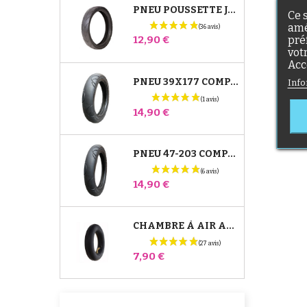
PNEU POUSSETTE JANÉ SLALOM PRO ET POWERTWIN
Ce 
amé
Prix
pré
12,90 €
vot
Acc
PNEU 39X177 COMPATIBLE POUSSETTE BUGABOO DONKEY - POUR ROUE AVANT
Info
Prix
14,90 €
PNEU 47-203 COMPATIBLE POUSSETTE BUGABOO DONKEY - POUR ROUE ARRIÈRE
Prix
14,90 €
CHAMBRE À AIR ARRIÈRE POUSSETTE WHIZZ RED CASTLE
Prix
7,90 €