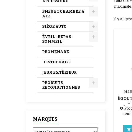
ACCESSOIRE
Faites le 
maximale
PNEU ET CHAMBRE A
AIR
Il y a 1 pr
SIÈGE AUTO
ÉVEIL - REPAS -
SOMMEIL
PROMENADE
DESTOCKAGE
JEUX EXTÉRIEUR
PRODUITS
RECONDITIONNES
MAR
ÉGOU
–
STÉRI
🔄 Pro
2 EN
neuf
MARQUES
Article 
emb
manqu
