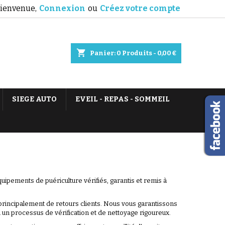
ienvenue,
Connexion
ou
Créez votre compte
shopping_cart
Panier:
0
Produits - 0,00 €
SIEGE AUTO
EVEIL - REPAS - SOMMEIL
ipements de puériculture vérifiés, garantis et remis à
principalement de retours clients. Nous vous garantissons
à un processus de vérification et de nettoyage rigoureux.