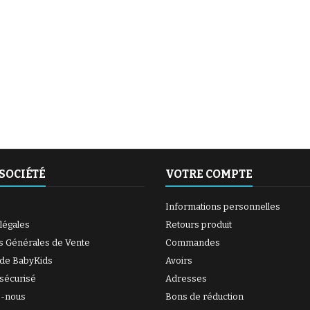
(1 avis)
(6 avis)
SOCIÉTÉ
VOTRE COMPTE
Informations personnelles
légales
Retours produit
s Générales de Vente
Commandes
(27 avis)
 de BabyKids
Avoirs
sécurisé
Adresses
z-nous
Bons de réduction