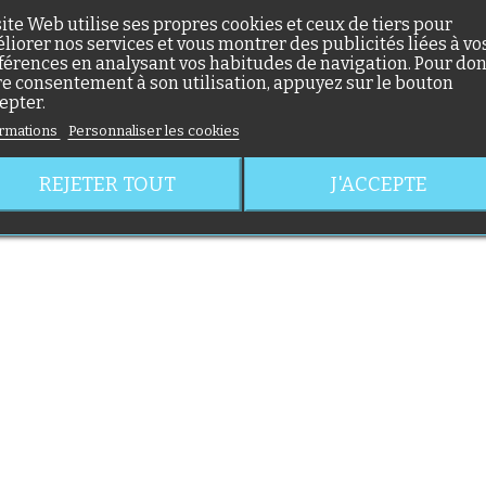
site Web utilise ses propres cookies et ceux de tiers pour
liorer nos services et vous montrer des publicités liées à vo
férences en analysant vos habitudes de navigation. Pour do
re consentement à son utilisation, appuyez sur le bouton
epter.
rmations
Personnaliser les cookies
REJETER TOUT
J'ACCEPTE
(56 avis)