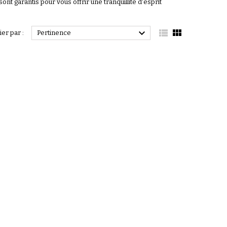
sont garantis pour vous offrir une tranquillité d'esprit



ier par :
Pertinence