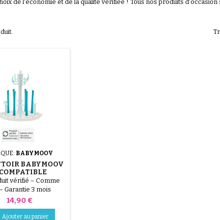
choix de l'économie et de la qualité vérifiée ! Tous nos produits d'occasion 
.
oduit.
Tr
QUE:
BABYMOOV
TTOIR BABYMOOV
 COMPATIBLE
LISATEUR VAPEUR
duit vérifié – Comme
 1 TURBO STEAM
 – Garantie 3 mois
PLUS
retourné (rétractation,
Prix
14,90 €
allage abîmé ou
ant). Testé, 100 %
Ajouter au panier