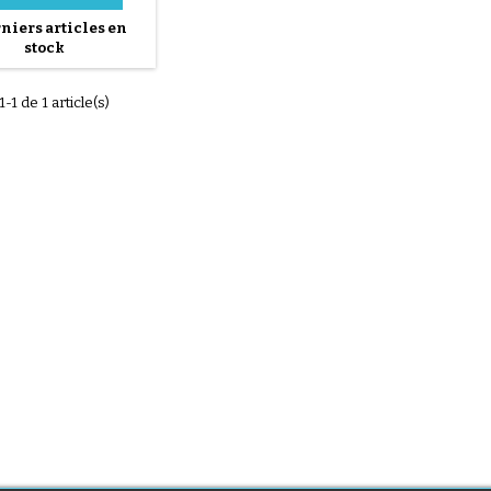
tionnel. Égouttoir
niers articles en
ne, compatible avec le
stock
isateur vapeur 2 en 1
v Turbo Steam Plus,
 séchage pratique et
1-1 de 1 article(s)
ique des biberons et
accessoires.