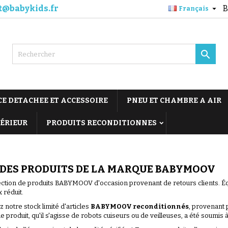
t@babykids.fr
B

Français

CE DETACHEE ET ACCESSOIRE
PNEU ET CHAMBRE A AIR
TÉRIEUR
PRODUITS RECONDITIONNES
 DES PRODUITS DE LA MARQUE BABYMOOV
ection de produits BABYMOOV d'occasion provenant de retours clients. Équ
x réduit.
 notre stock limité d'articles
BABYMOOV reconditionnés
, provenant 
 produit, qu'il s'agisse de robots cuiseurs ou de veilleuses, a été soumis 