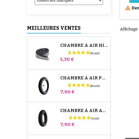
fonc

Der
d'origi
stéril
Babymoo
pour un
MEILLEURES VENTES
Affichage 
hygién
CHAMBRE À AIR HIGH TREK BÉBÉ CONFORT
Prix
5,30 €
CHAMBRE À AIR POUSSETTE JANÉ SLALOM PRO ET POWERTWIN
Prix
7,90 €
CHAMBRE À AIR AVANT POUSSETTE BUGABOO DONKEY
Prix
7,90 €