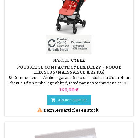
MARQUE:
CYBEX
POUSSETTE COMPACTE CYBEX BEEZY - ROUGE
HIBISCUS (NAISSANCE À 22 KG)
🔄 Comme neuf – Vérifié – garanti 6 mois Produit issu d’un retour
client ou d’un emballage abîmé, testé par nos techniciens et 100
% fonctionnel. La Poussette CYBEX Beezy en couleur Rouge
Prix
169,90 €
Hibiscus est la citadine compacte par excellence. Conçue pour
offrir un confort maximal sans faire de compromis sur la

Ajouter au panier
praticité, elle est utilisable dès la naissance...

Derniers articles en stock