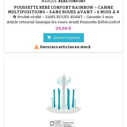
MARQUE:
BÉBÉ CONFORT
POUSSETTE BÉBÉ CONFORT RAINBOW – CANNE
MULTIPOSITIONS – SANS ROUES AVANT – 6 MOIS À 4
ANS – MINERAL GRAPHITE
🔄 Produit vérifié – SANS ROUES AVANT – Garantie 3 mois
Article retourné (manque les roues avant) Poussette Bébéconfort
Rainbow, légère, compacte et multipositions. Utilisable de 6 mois
Prix
29,90 €
à 4 ans (jusqu’à 22 kg). Vendu sans roues avant, idéal pour
réutilisation ou pièces. Coloris Mineral Graphite (gris).

Ajouter au panier

Derniers articles en stock