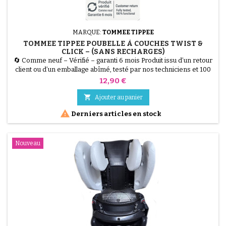
MARQUE:
TOMMEE TIPPEE
TOMMEE TIPPEE POUBELLE À COUCHES TWIST &
CLICK – (SANS RECHARGES)
🔄 Comme neuf – Vérifié – garanti 6 mois Produit issu d’un retour
client ou d’un emballage abîmé, testé par nos techniciens et 100
% fonctionnel. Poubelle à couches Tommee Tippee Twist &amp;
Prix
12,90 €
Click, grande capacité, système anti-odeurs et anti-germes.
Vendu sans recharges, recharges disponibles séparément.

Ajouter au panier

Derniers articles en stock
Nouveau