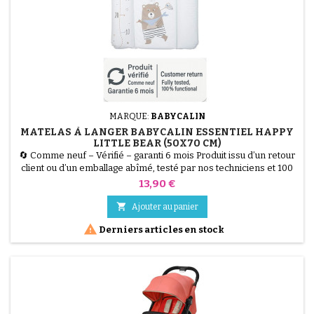
MARQUE:
BABYCALIN
MATELAS À LANGER BABYCALIN ESSENTIEL HAPPY
LITTLE BEAR (50X70 CM)
🔄 Comme neuf – Vérifié – garanti 6 mois Produit issu d’un retour
client ou d’un emballage abîmé, testé par nos techniciens et 100
% fonctionnel. Le Matelas à Langer BABYCALIN Essentiel Happy
Prix
13,90 €
Little Bear (50x70 cm) allie hygiène et confort. Sa surface 100%
PVC imperméable est facile à nettoyer, tandis que son garnissage

Ajouter au panier
en ouate de polyester assure un...

Derniers articles en stock