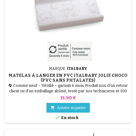
MARQUE:
ITALBABY
MATELAS À LANGER EN PVC ITALBABY JOLIE CHOCO
(PVC SANS PHTALATES)
🔄 Comme neuf – Vérifié – garanti 6 mois Produit issu d’un retour
client ou d’un emballage abîmé, testé par nos techniciens et 100
% fonctionnel. Assurez confort et sécurité à votre bébé pendant
Prix
15,90 €
le change avec le Matelas à Langer Italbaby Jolie. Fabriqué en PVC
souple sans phtalates, il est hygiénique et facilement lavable. Ses

Ajouter au panier
deux bords rehaussés offrent...

En stock