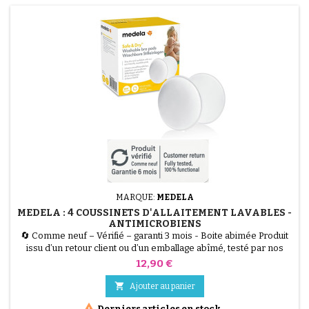
MARQUE:
MEDELA
MEDELA : 4 COUSSINETS D'ALLAITEMENT LAVABLES -
ANTIMICROBIENS
🔄 Comme neuf – Vérifié – garanti 3 mois - Boite abimée Produit
issu d’un retour client ou d’un emballage abîmé, testé par nos
techniciens et 100 % fonctionnel. Les Coussinets d'Allaitement
Prix
12,90 €
Lavables Medela (Lot de 4) sont la solution écologique et
hygiénique pour les fuites de lait. Fabriqués dans un matériau

Ajouter au panier
antimicrobien spécial qui réduit les odeurs,...

Derniers articles en stock