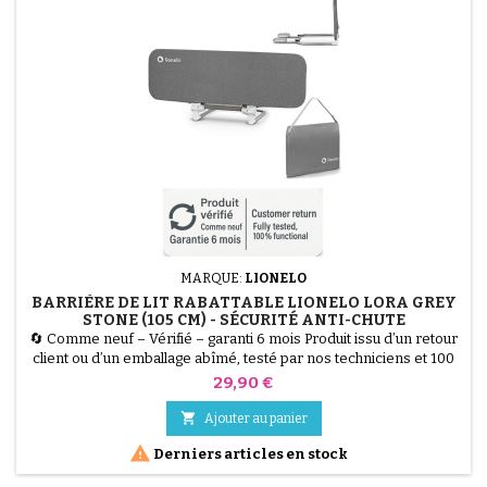
MARQUE:
LIONELO
BARRIÈRE DE LIT RABATTABLE LIONELO LORA GREY
STONE (105 CM) - SÉCURITÉ ANTI-CHUTE
🔄 Comme neuf – Vérifié – garanti 6 mois Produit issu d’un retour
client ou d’un emballage abîmé, testé par nos techniciens et 100
% fonctionnel. Offrez des nuits paisibles à toute la famille avec la
Prix
29,90 €
Barrière de Lit Lionelo Lora. D'une longueur de 105 cm, elle
sécurise le passage au "lit de grand" grâce à son système de

Ajouter au panier
verrouillage StandSafe qui empêche...

Derniers articles en stock