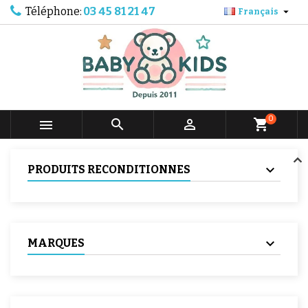
Téléphone:
03 45 81 21 47

Français
0



shopping_cart
PRODUITS RECONDITIONNES
MARQUES