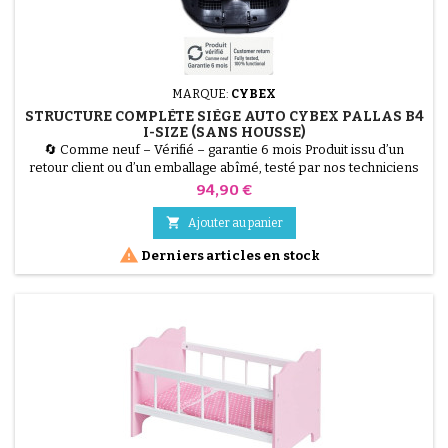
MARQUE:
CYBEX
STRUCTURE COMPLÈTE SIÈGE AUTO CYBEX PALLAS B4
I-SIZE (SANS HOUSSE)
🔄 Comme neuf – Vérifié – garantie 6 mois Produit issu d’un
retour client ou d’un emballage abîmé, testé par nos techniciens
et 100 % fonctionnel. Restaurez votre siège auto à moindre coût.
Prix
94,90 €
Cette structure complète pour Cybex Pallas B4 i-Size est idéale
pour remplacer une coque accidentée ou fissurée. Réutilisez

Ajouter au panier
votre housse d'origine pour une remise à...

Derniers articles en stock