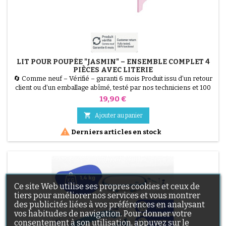
LIT POUR POUPÉE "JASMIN" – ENSEMBLE COMPLET 4
PIÈCES AVEC LITERIE
🔄 Comme neuf – Vérifié – garanti 6 mois Produit issu d’un retour
client ou d’un emballage abîmé, testé par nos techniciens et 100
% fonctionnel. Lit pour poupée "Jasmin" en bois MDF, dimensions
Prix
19,90 €
50 x 29 x 29 cm, avec literie 3 pièces "Little Hearts" rose. Parfait
pour poupées de toutes tailles, favorise créativité et imagination.

Ajouter au panier

Derniers articles en stock
Ce site Web utilise ses propres cookies et ceux de
tiers pour améliorer nos services et vous montrer
des publicités liées à vos préférences en analysant
vos habitudes de navigation. Pour donner votre
consentement à son utilisation, appuyez sur le