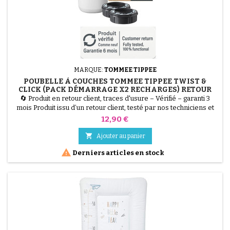
MARQUE:
TOMMEE TIPPEE
POUBELLE À COUCHES TOMMEE TIPPEE TWIST &
CLICK (PACK DÉMARRAGE X2 RECHARGES) RETOUR
CLIENT, TRACES D'USURE
🔄 Produit en retour client, traces d'usure – Vérifié – garanti 3
mois Produit issu d’un retour client, testé par nos techniciens et
100 % fonctionnel. La Poubelle à Couches Tommee Tippee Twist
Prix
12,90 €
&amp; Click est la solution la plus hygiénique pour la chambre de
bébé. Grâce à son mécanisme Twist &amp; Click, chaque couche

Ajouter au panier
est enveloppée individuellement par...

Derniers articles en stock