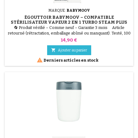
MARQUE:
BABYMOOV
ÉGOUTTOIR BABYMOOV – COMPATIBLE
STÉRILISATEUR VAPEUR 2 EN 1 TURBO STEAM PLUS
🔄 Produit vérifié – Comme neuf – Garantie 3 mois Article
retourné (rétractation, emballage abîmé ou manquant). Testé, 100
% fonctionnel. Égouttoir d'origine, compatible avec le stérilisateur
Prix
14,90 €
vapeur 2 en 1 Babymoov Turbo Steam Plus, pour un séchage
pratique et hygiénique des biberons et accessoires.

Ajouter au panier

Derniers articles en stock