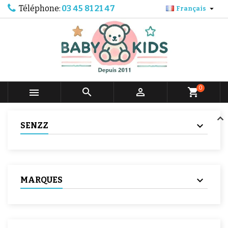
Téléphone:
03 45 81 21 47

Français
0



shopping_cart
SENZZ
MARQUES