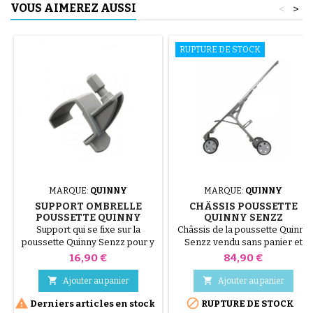
VOUS AIMEREZ AUSSI
<
>
RUPTURE DE STOCK
MARQUE:
QUINNY
MARQUE:
QUINNY
SUPPORT OMBRELLE
CHÂSSIS POUSSETTE
POUSSETTE QUINNY
QUINNY SENZZ
SENZZ
Support qui se fixe sur la
Châssis de la poussette Quinny
poussette Quinny Senzz pour y
Senzz vendu sans panier et
accrocher une ombrelle Bébé
sans fixations Maxi Cosi
Prix
Prix
16,90 €
84,90 €
Confor ou Quinny


Ajouter au panier
Ajouter au panier


Derniers articles en stock
RUPTURE DE STOCK