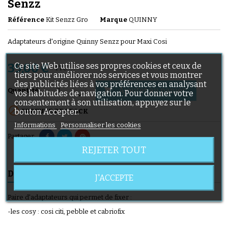
Senzz
Référence
Kit Senzz Gro
Marque
QUINNY
Adaptateurs d'origine Quinny Senzz pour Maxi Cosi
Ce site Web utilise ses propres cookies et ceux de
39,00 €
TTC
tiers pour améliorer nos services et vous montrer
des publicités liées à vos préférences en analysant
Ajouter au panier

Quantité
vos habitudes de navigation. Pour donner votre
consentement à son utilisation, appuyez sur le

bouton Accepter.
RUPTURE DE STOCK
Informations
Personnaliser les cookies
Partager
REJETER TOUT
DESCRIPTION
DÉTAILS DU PRODUIT
J'ACCEPTE
Paire d'adaptateurs qui permet de fixer :
-les cosy : cosi citi, pebble et cabriofix