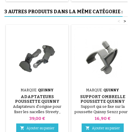
3 AUTRES PRODUITS DANS LA MÊME CATÉGORIE :
<
>
MARQUE:
QUINNY
MARQUE:
QUINNY
ADAPTATEURS
SUPPORT OMBRELLE
POUSSETTE QUINNY
POUSSETTE QUINNY
SENZZ
SENZZ
Adaptateurs d'origine pour
Support qui se fixe sur la
fixer les nacelles Streety ,
poussette Quinny Senzz pour y
Senzz et Compacte ; pour fixer
accrocher une ombrelle Bébé
Prix
Prix
39,00 €
16,90 €
les cosy Streety fix et Creatis fix
Confor ou Quinny
, sur la poussette Quinny Senzz


Ajouter au panier
Ajouter au panier