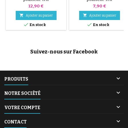
Prix
Prix
12,90 €
7,90 €


Ajouter au panier
Ajouter au panier


En stock
En stock
Suivez-nous sur Facebook

PRODUITS

NOTRE SOCIÉTÉ

VOTRE COMPTE

CONTACT