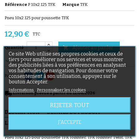
Référence
P 10x2.125 TFK
Marque
TFK
Pneu 10x2.125 pour poussette TFK
12,90 €
TTC
Ajouter au panier

Quantité
Ce site Web utilise ses propres cookies et ceux de

tiers pour améliorer nos services et vous montrer
En stock
des publicités liées à vos préférences en analysant
vos habitudes de navigation. Pour donner votre
consentement à son utilisation, appuyez sur le
Partager
bouton Accepter.
Informations
Personnaliser les cookies
local_shipping
Livraison prévue à partir du 12/08/2026
REJETER TOUT
DESCRIPTION
DÉTAILS DU PRODUIT
J'ACCEPTE
LIVRAISON
Pneu 10x2.125 pour poussette TFK Joggster, TFK Joggster Twist, TFK