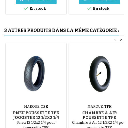
pneu se fait sans outils et


uniquement à la main, cela évite
En stock
En stock
de percer la chambre à air.
3 AUTRES PRODUITS DANS LA MÊME CATÉGORIE :
<
>
MARQUE:
TFK
MARQUE:
TFK
PNEU POUSSETTE TFK
CHAMBRE À AIR
JOGGSTER 12 1/2X2 1/4
POUSSETTE TFK
JOGGSTER 12 1/2X2 1/4
Pneu 12 1/2x2 1/4 pour
Chambre à Air 12 1/2X2 1/4 pour
poussette TFK
poussette TFK