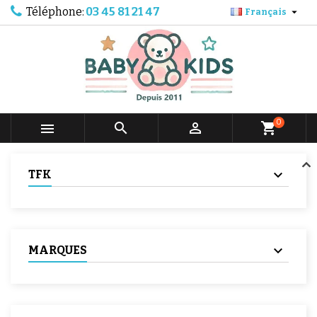
Téléphone:
03 45 81 21 47

Français
0



shopping_cart
TFK
MARQUES