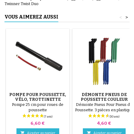
Twinner Twist Duo
VOUS AIMEREZ AUSSI
<
>
POMPE POUR POUSSETTE,
DÉMONTE PNEUS DE
VÉLO, TROTTINETTE
POUSSETTE COULEUR
ALÉATOIRE 1 LOT DE 3
Pompe 25 cm pour roues de
Démonte Pneus Pour Pneus de
PIÈCES
poussette
Poussette. 3 pièces en plastique
de haute qualité, couleur
aléatoire, noir, rouge, vert,
Prix
Prix
6,60 €
4,60 €
jaune et bleu ou 3 pièces en
acier ( gris ) Le montage du


Ajouter au panier
Ajouter au panier