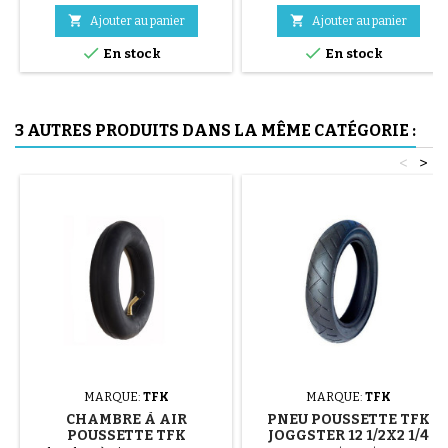
acier ( gris ) Le montage du


Ajouter au panier
Ajouter au panier
pneu se fait sans outils et


uniquement à la main, cela évite
En stock
En stock
de percer la chambre à air.
3 AUTRES PRODUITS DANS LA MÊME CATÉGORIE :
<
>
MARQUE:
TFK
MARQUE:
TFK
CHAMBRE À AIR
PNEU POUSSETTE TFK
POUSSETTE TFK
JOGGSTER 12 1/2X2 1/4