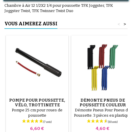
Chambre à Air 12 1/2X2 1/4 pour poussette TFK Joggster, TFK
Joggster Twist, TFK Twinner Twist Duo
VOUS AIMEREZ AUSSI
<
>
POMPE POUR POUSSETTE,
DÉMONTE PNEUS DE
VÉLO, TROTTINETTE
POUSSETTE COULEUR
ALÉATOIRE 1 LOT DE 3
Pompe 25 cm pour roues de
Démonte Pneus Pour Pneus de
PIÈCES
poussette
Poussette. 3 pièces en plastique
de haute qualité, couleur
aléatoire, noir, rouge, vert,
Prix
Prix
6,60 €
4,60 €
jaune et bleu ou 3 pièces en