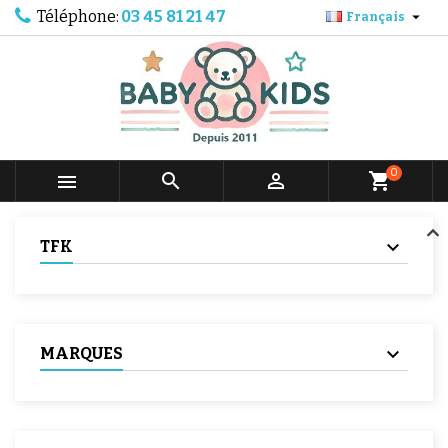
Téléphone:
03 45 81 21 47

Français
0



shopping_cart
TFK
MARQUES