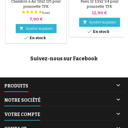
JOGGSTER 10X2.125
Chambre à Air 10x2.125 pour
Pneu 12 1/2x2 1/4 pour
poussette TFK
poussette TFK
Prix
12,90 €
Prix
7,90 €

Ajouter au panier

Ajouter au panier

En stock

En stock
Suivez-nous sur Facebook

PRODUITS

NOTRE SOCIÉTÉ

VOTRE COMPTE