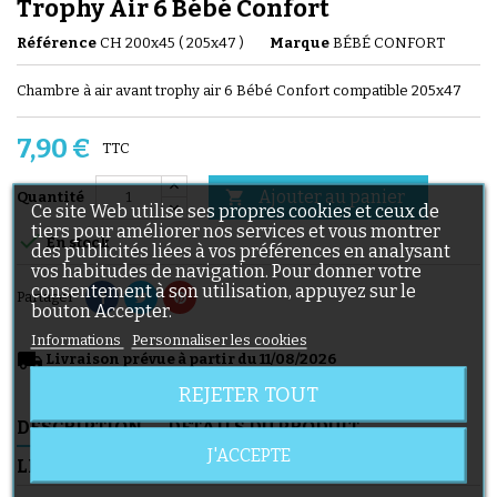
Trophy Air 6 Bébé Confort
Référence
CH 200x45 ( 205x47 )
Marque
BÉBÉ CONFORT
Chambre à air avant trophy air 6 Bébé Confort compatible 205x47
7,90 €
TTC
Ajouter au panier

Quantité
Ce site Web utilise ses propres cookies et ceux de
tiers pour améliorer nos services et vous montrer

En stock
des publicités liées à vos préférences en analysant
vos habitudes de navigation. Pour donner votre
consentement à son utilisation, appuyez sur le
Partager
bouton Accepter.
Informations
Personnaliser les cookies
local_shipping
Livraison prévue à partir du 11/08/2026
REJETER TOUT
DESCRIPTION
DÉTAILS DU PRODUIT
J'ACCEPTE
LIVRAISON