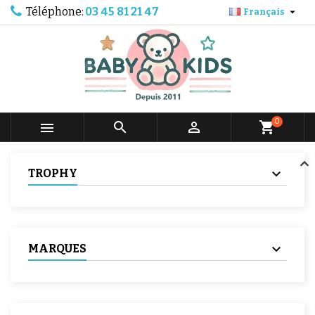
Téléphone:
03 45 81 21 47

Français
0



shopping_cart
TROPHY
MARQUES