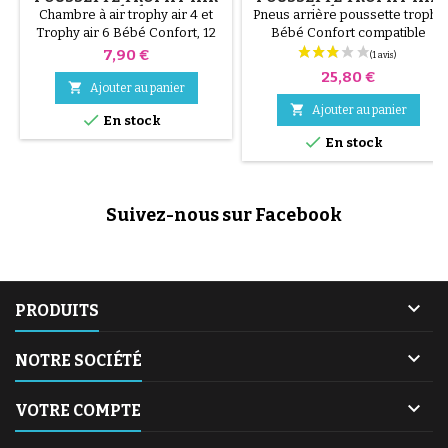
4 ET AIR 2 BÉBÉ CONFORT
6 BÉBÉ CONFORT
Chambre à air trophy air 4 et
Pneus arrière poussette trophy
Trophy air 6 Bébé Confort, 12
Bébé Confort compatible
pouces
240x47
Prix
7,90 €
Prix
25,80 €

Ajouter au panier

Ajouter au panier

En stock

En stock
Suivez-nous sur Facebook

PRODUITS

NOTRE SOCIÉTÉ

VOTRE COMPTE