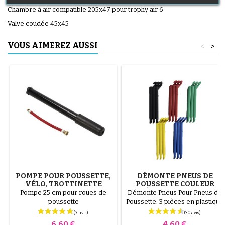
Chambre à air compatible 205x47 pour trophy air 6
Valve coudée 45x45
VOUS AIMEREZ AUSSI
<
>
POMPE POUR POUSSETTE,
DÉMONTE PNEUS DE
VÉLO, TROTTINETTE
POUSSETTE COULEUR
ALÉATOIRE 1 LOT DE 3
Pompe 25 cm pour roues de
Démonte Pneus Pour Pneus de
PIÈCES
poussette
Poussette. 3 pièces en plastique
de haute qualité, couleur
aléatoire, noir, rouge, vert,
Prix
Prix
6,60 €
4,60 €