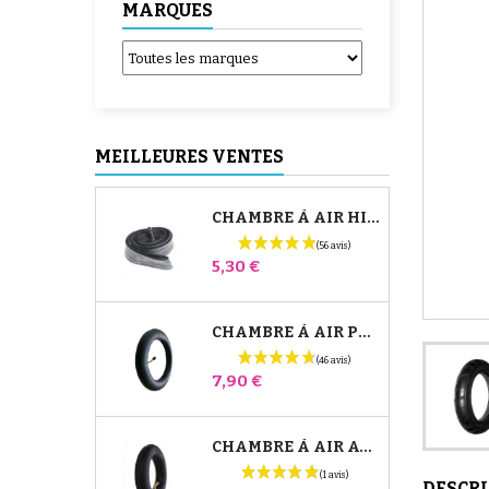
MARQUES
MEILLEURES VENTES
CHAMBRE À AIR HIGH TREK BÉBÉ CONFORT
Prix
5,30 €
CHAMBRE À AIR POUSSETTE JANÉ SLALOM PRO ET POWERTWIN
Prix
7,90 €
CHAMBRE À AIR AVANT POUSSETTE BUGABOO DONKEY
DESCR