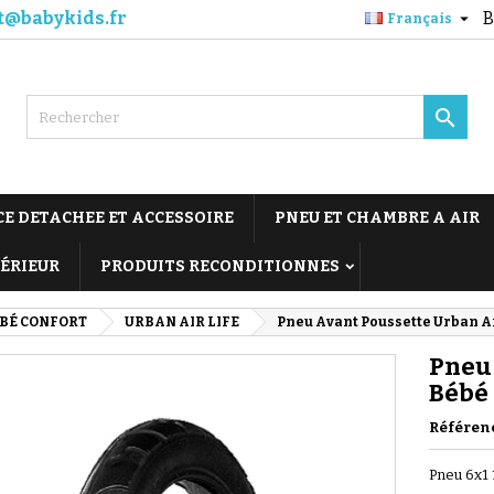
t@babykids.fr
B

Français

CE DETACHEE ET ACCESSOIRE
PNEU ET CHAMBRE A AIR
TÉRIEUR
PRODUITS RECONDITIONNES
BÉ CONFORT
URBAN AIR LIFE
Pneu Avant Poussette Urban Ai
Pneu 
Bébé
Référen
Pneu 6x1 