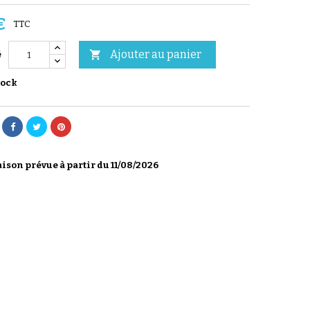
€
TTC
Ajouter au panier

é
tock
ison prévue à partir du 11/08/2026