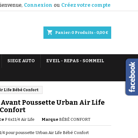
ienvenue,
Connexion
ou
Créez votre compte
shopping_cart
Panier:
0
Produits - 0,00 €
SIEGE AUTO
EVEIL - REPAS - SOMMEIL
r Life Bébé Confort
Avant Poussette Urban Air Life
 Confort
ce
P 6x11/4 Air Life
Marque
BÉBÉ CONFORT
1/4 pour poussette Urban Air Life Bébé Confort