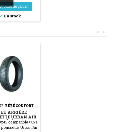
Ajouter au panier

En stock
<
>
UE:
BÉBÉ CONFORT
EU ARRIÈRE
ETTE URBAN AIR
DE BÉBÉ CONFORT
x45 compatible ( 8x1
r poussette Urban Air