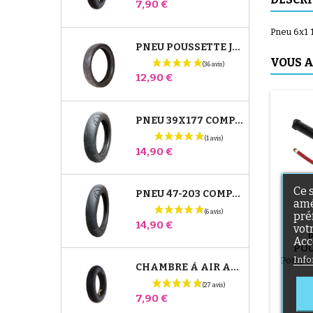
Prix
7,90 €
Pneu 6x1 
PNEU POUSSETTE JANÉ SLALOM PRO ET POWERTWIN
VOUS A
Prix
12,90 €
PNEU 39X177 COMPATIBLE POUSSETTE BUGABOO DONKEY - POUR ROUE AVANT
Prix
14,90 €
Ce 
PNEU 47-203 COMPATIBLE POUSSETTE BUGABOO DONKEY - POUR ROUE ARRIÈRE
amé
pré
Prix
14,90 €
vot
Acc
POU
T
Info
Pompe 
CHAMBRE À AIR ARRIÈRE POUSSETTE WHIZZ RED CASTLE
Prix
7,90 €