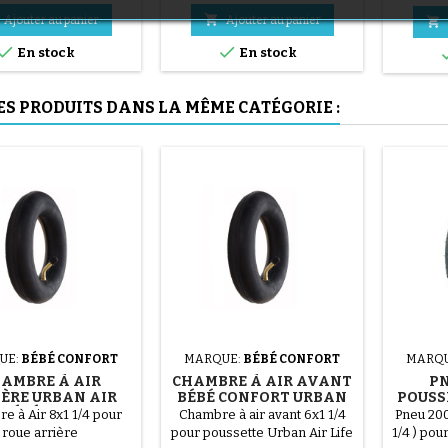
en acier ( gris ) Le montage du
(1 avis)

Ajouter au panier
Ajouter au panier

pneu se fait sans outils et


uniquement à la main, cela
En stock
En stock
évite de percer la chambre à
air.
ES PRODUITS DANS LA MÊME CATÉGORIE :
(36 avis)
(1 avis)
UE:
BÉBÉ CONFORT
MARQUE:
BÉBÉ CONFORT
MARQ
AMBRE À AIR
CHAMBRE À AIR AVANT
PN
ÈRE URBAN AIR
BÉBÉ CONFORT URBAN
POUSS
E BÉBÉ CONFORT
AIR LIFE
LIFE 
e à Air 8x1 1/4 pour
Chambre à air avant 6x1 1/4
Pneu 200
roue arrière
pour poussette Urban Air Life
1/4 ) pou