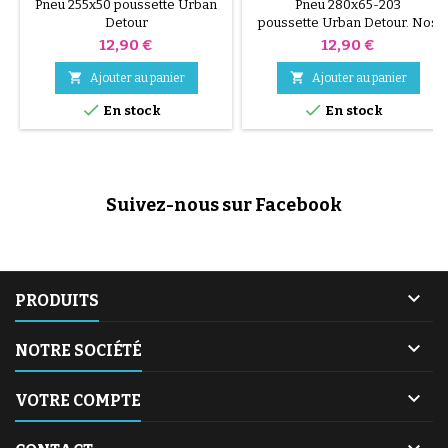
DETOUR
Pneu 255x50 poussette Urban
Pneu 280x65-203
Detour
poussette Urban Detour. Nos
pneus sont légèrement
Prix
Prix
12,90 €
12,90 €
déformés.


Ajouter au panier
Ajouter au panier


En stock
En stock
Suivez-nous sur Facebook

PRODUITS

NOTRE SOCIÉTÉ

VOTRE COMPTE