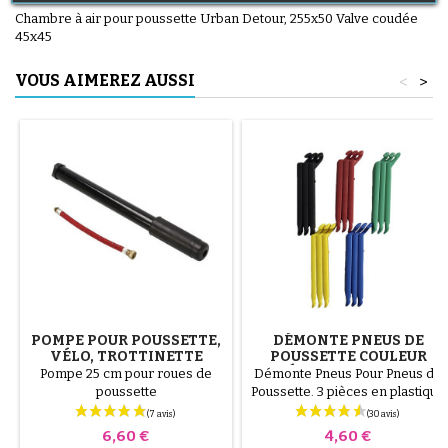
Chambre à air pour poussette Urban Detour, 255x50 Valve coudée
45x45
VOUS AIMEREZ AUSSI
<
>
POMPE POUR POUSSETTE,
DÉMONTE PNEUS DE
VÉLO, TROTTINETTE
POUSSETTE COULEUR
ALÉATOIRE 1 LOT DE 3
Pompe 25 cm pour roues de
Démonte Pneus Pour Pneus de
PIÈCES
poussette
Poussette. 3 pièces en plastique
de haute qualité, couleur
aléatoire, noir, rouge, vert,
Prix
Prix
6,60 €
4,60 €
jaune et bleu ou 3 pièces en