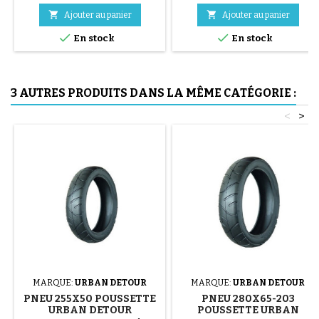
acier ( gris ) Le montage du


Ajouter au panier
Ajouter au panier
pneu se fait sans outils et


uniquement à la main, cela évite
En stock
En stock
de percer la chambre à air.
3 AUTRES PRODUITS DANS LA MÊME CATÉGORIE :
<
>
MARQUE:
URBAN DETOUR
MARQUE:
URBAN DETOUR
PNEU 255X50 POUSSETTE
PNEU 280X65-203
URBAN DETOUR
POUSSETTE URBAN