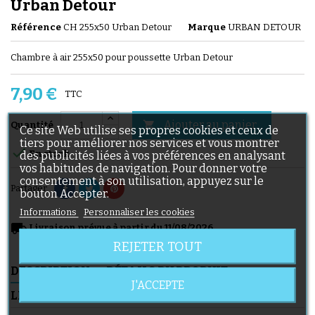
Urban Detour
Référence
CH 255x50 Urban Detour
Marque
URBAN DETOUR
Chambre à air 255x50 pour poussette Urban Detour
7,90 €
TTC
Ajouter au panier

Quantité
Ce site Web utilise ses propres cookies et ceux de
tiers pour améliorer nos services et vous montrer

En stock
des publicités liées à vos préférences en analysant
vos habitudes de navigation. Pour donner votre
consentement à son utilisation, appuyez sur le
Partager
bouton Accepter.
Informations
Personnaliser les cookies
local_shipping
Livraison prévue à partir du 11/08/2026
REJETER TOUT
DESCRIPTION
DÉTAILS DU PRODUIT
J'ACCEPTE
LIVRAISON