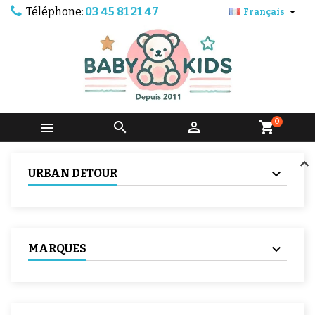
Téléphone:
03 45 81 21 47

Français
0



shopping_cart
URBAN DETOUR
MARQUES