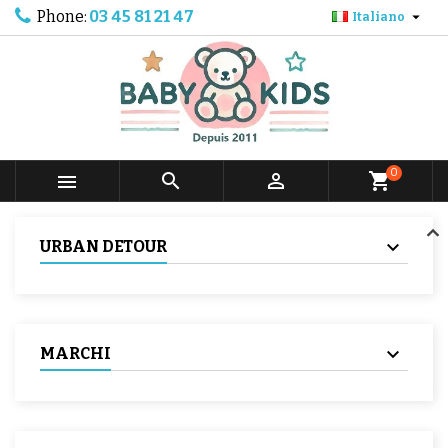
Phone:
03 45 81 21 47

Italiano
0



shopping_cart
URBAN DETOUR
MARCHI