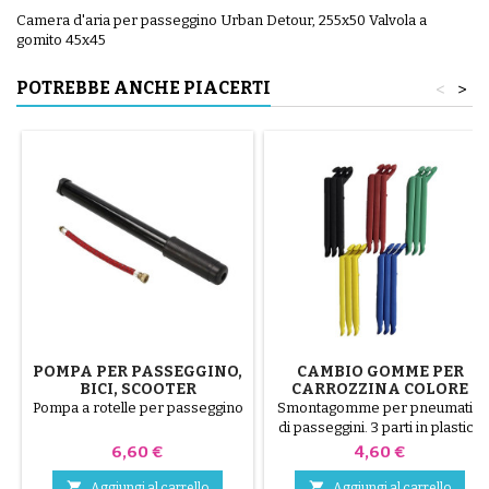
Camera d'aria per passeggino Urban Detour, 255x50 Valvola a
gomito 45x45
POTREBBE ANCHE PIACERTI
<
>
POMPA PER PASSEGGINO,
CAMBIO GOMME PER
BICI, SCOOTER
CARROZZINA COLORE
CASUALE 1 CONFEZIONE
Pompa a rotelle per passeggino
Smontagomme per pneumatici
DA 3 PEZZI
di passeggini. 3 parti in plastica
di alta qualità, colori casuali,
Prezzo
Prezzo
6,60 €
4,60 €
nero, rosso, verde, giallo e blu
oppure 3 parti in acciaio ( grigio


Aggiungi al carrello
Aggiungi al carrello