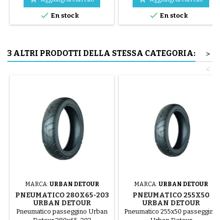
) Il montaggio del pneumatico


En stock
En stock
avviene a mano, senza attrezzi,
per evitare di forare la camera
d'aria.
3 ALTRI PRODOTTI DELLA STESSA CATEGORIA:
>
<
MARCA:
URBAN DETOUR
MARCA:
URBAN DETOUR
PNEUMATICO 280X65-203
PNEUMATICO 255X50
URBAN DETOUR
URBAN DETOUR
PASSEGGINO
PASSEGGINO
Pneumatico passeggino Urban
Pneumatico 255x50 passeggino