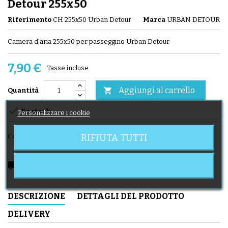
Detour 255x50
Riferimento
CH 255x50 Urban Detour
Marca
URBAN DETOUR
Camera d'aria 255x50 per passeggino Urban Detour
7,90 €
Tasse incluse
Aggiungi al carrello

Quantità

En stock
Personalizzare i cookie
RIFIUTA TUTTI
Condividi
local_shipping
Delivery expected from 11/08/2026
DESCRIZIONE
DETTAGLI DEL PRODOTTO
DELIVERY