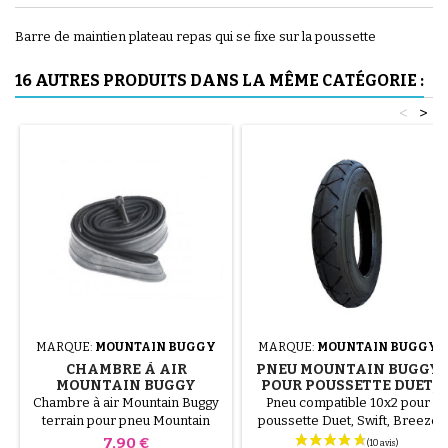
Barre de maintien plateau repas qui se fixe sur la poussette
16 AUTRES PRODUITS DANS LA MÊME CATÉGORIE :
<
>
MARQUE:
MOUNTAIN BUGGY
MARQUE:
MOUNTAIN BUGGY
CHAMBRE À AIR
PNEU MOUNTAIN BUGGY
MOUNTAIN BUGGY
POUR POUSSETTE DUET,
TERRAIN
SWIFT, BREEZE
Chambre à air Mountain Buggy
Pneu compatible 10x2 pour
terrain pour pneu Mountain
poussette Duet, Swift, Breeze
Buggy terrain 16x1.75
Prix
7,90 €