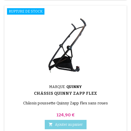
RUPTURE DE STOCK
MARQUE:
QUINNY
CHÂSSIS QUINNY ZAPP FLEX
Châssis poussette Quinny Zapp Flex sans roues
Prix
124,90 €

Ajouter au panier