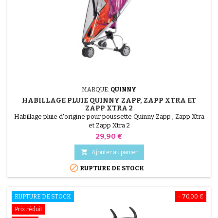
MARQUE:
QUINNY
HABILLAGE PLUIE QUINNY ZAPP, ZAPP XTRA ET
ZAPP XTRA 2
Habillage pluie d'origine pour poussette Quinny Zapp , Zapp Xtra
et Zapp Xtra 2
Prix
29,90 €

Ajouter au panier

RUPTURE DE STOCK
RUPTURE DE STOCK
- 70,00 €
Prix réduit