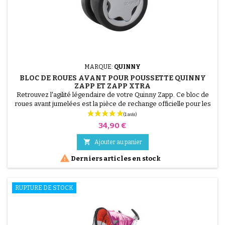
MARQUE:
QUINNY
BLOC DE ROUES AVANT POUR POUSSETTE QUINNY
ZAPP ET ZAPP XTRA
Retrouvez l'agilité légendaire de votre Quinny Zapp. Ce bloc de
roues avant jumelées est la pièce de rechange officielle pour les
poussettes Quinny Zapp et Zapp Xtra. Idéal pour remplacer une
roue usée, il garantit une rotation fluide et une maniabilité
Prix
34,90 €
optimale dans les espaces urbains les plus étroits. Compatible
avec Quinny Zapp et Zapp Xtra (toutes...

Ajouter au panier

Derniers articles en stock
RUPTURE DE STOCK