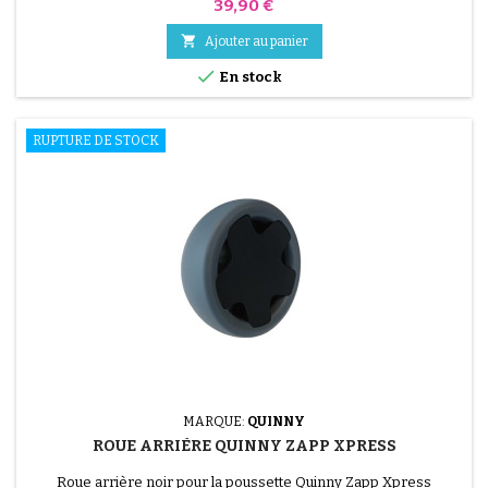
Prix
39,90 €

Ajouter au panier

En stock
RUPTURE DE STOCK
MARQUE:
QUINNY
ROUE ARRIÈRE QUINNY ZAPP XPRESS
Roue arrière noir pour la poussette Quinny Zapp Xpress