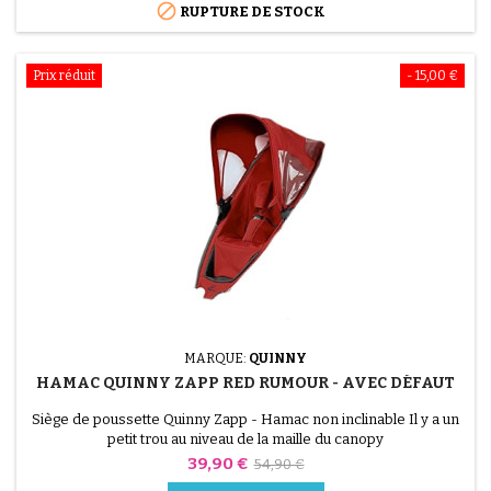

RUPTURE DE STOCK
Prix réduit
- 15,00 €
MARQUE:
QUINNY
HAMAC QUINNY ZAPP RED RUMOUR - AVEC DÉFAUT
Siège de poussette Quinny Zapp - Hamac non inclinable Il y a un
petit trou au niveau de la maille du canopy
Prix
Prix
39,90 €
54,90 €
de