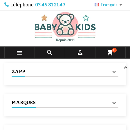
Téléphone:
03 45 81 21 47

Français
0



shopping_cart
ZAPP
MARQUES