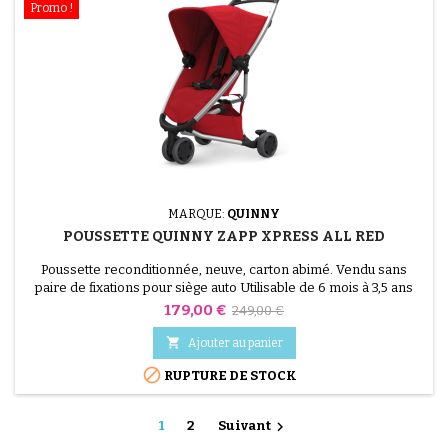
Promo !
MARQUE:
QUINNY
POUSSETTE QUINNY ZAPP XPRESS ALL RED
Poussette reconditionnée, neuve, carton abimé. Vendu sans
paire de fixations pour siège auto Utilisable de 6 mois à 3,5 ans
Mode Relax et le large canopy
Prix
Prix
179,00 €
249,00 €
de

Ajouter au panier
base

RUPTURE DE STOCK

1
2
Suivant