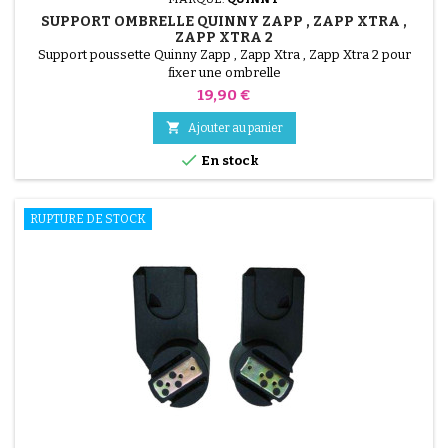
SUPPORT OMBRELLE QUINNY ZAPP , ZAPP XTRA ,
ZAPP XTRA 2
Support poussette Quinny Zapp , Zapp Xtra , Zapp Xtra 2 pour
fixer une ombrelle
Prix
19,90 €

Ajouter au panier

En stock
RUPTURE DE STOCK