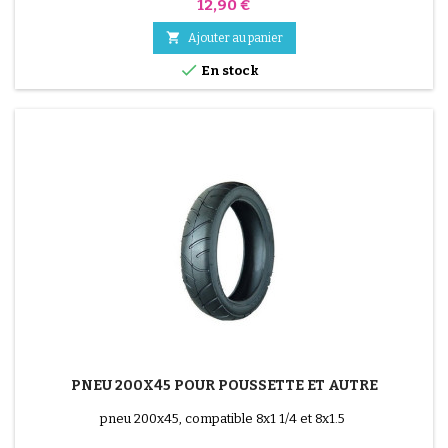
Prix
12,90 €

Ajouter au panier

En stock
PNEU 200X45 POUR POUSSETTE ET AUTRE
pneu 200x45, compatible 8x1 1/4 et 8x1.5