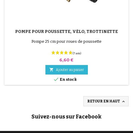
POMPE POUR POUSSETTE, VÉLO, TROTTINETTE
Pompe 25 cm pour roues de poussette
Prix
6,60 €

Ajouter au panier

En stock

RETOUR EN HAUT
Suivez-nous sur Facebook
(2 avis)