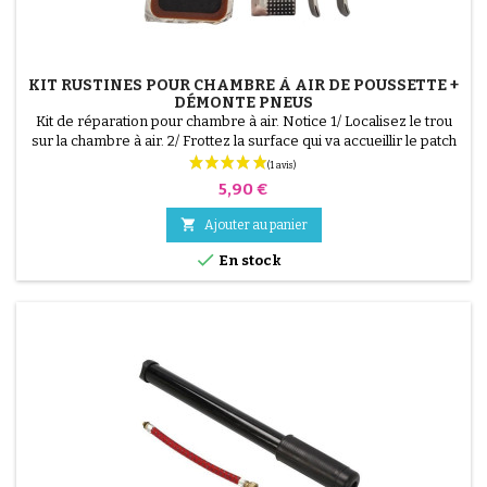
KIT RUSTINES POUR CHAMBRE À AIR DE POUSSETTE +
DÉMONTE PNEUS
Kit de réparation pour chambre à air. Notice 1/ Localisez le trou
sur la chambre à air. 2/ Frottez la surface qui va accueillir le patch
avec le grattoir fourni. 3/ Dégraissez, nettoyez et séchez la
(4 avis)
surface. 4/ Étalez uniformément la colle autour du trou. 5/
Prix
5,90 €
Patientez environ 1 mIn, jusqu'à ce que la colle ne brille plus. 6/
Positionnez le patch au...

Ajouter au panier

En stock