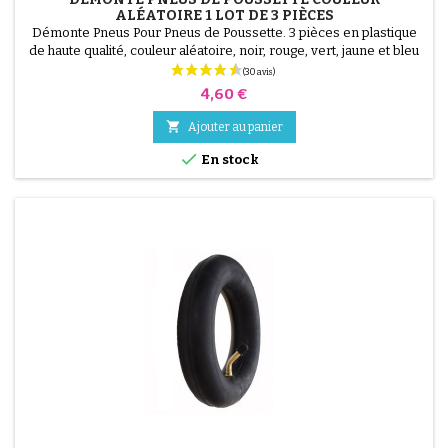
ALÉATOIRE 1 LOT DE 3 PIÈCES
Démonte Pneus Pour Pneus de Poussette. 3 pièces en plastique
de haute qualité, couleur aléatoire, noir, rouge, vert, jaune et bleu
ou 3 pièces en acier ( gris ) Le montage du pneu se fait sans outils
et uniquement à la main, cela évite de percer la chambre à air.
Prix
4,60 €

Ajouter au panier

En stock