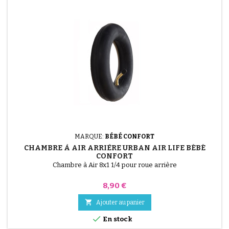
MARQUE:
BÉBÉ CONFORT
CHAMBRE À AIR ARRIÈRE URBAN AIR LIFE BÉBÉ
CONFORT
Chambre à Air 8x1 1/4 pour roue arrière
Prix
8,90 €

Ajouter au panier

En stock