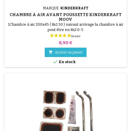
MARQUE:
KINDERKRAFT
CHAMBRE À AIR AVANT POUSSETTE KINDERKRAFT
MOOV
1Chambre à air 200x45 ( 8x1.50 ) suivant arrivage la chambre à air
peut être en 8x2.0-5
Prix
8,90 €

Ajouter au panier

En stock