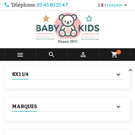
Téléphone:
03 45 81 21 47

Français
0



shopping_cart
8X1 1/4
MARQUES