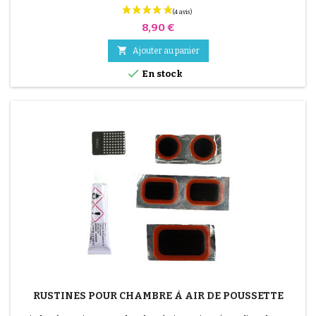
Prix
8,90 €

Ajouter au panier

En stock
RUSTINES POUR CHAMBRE À AIR DE POUSSETTE