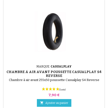
(4 avis)
MARQUE:
CASUALPLAY
CHAMBRE À AIR AVANT POUSSETTE CASUALPLAY S4
REVERSE
Chambre à air avant 255x50 poussette Casualplay S4 Reverse
Prix
7,90 €

Ajouter au panier