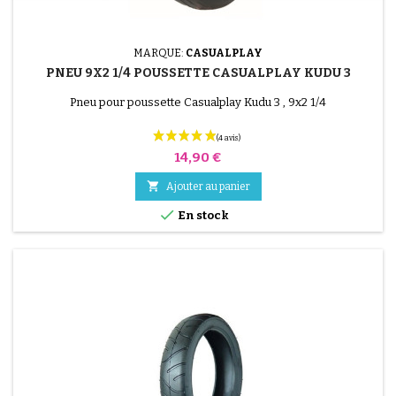
MARQUE:
CASUALPLAY
PNEU 9X2 1/4 POUSSETTE CASUALPLAY KUDU 3
Pneu pour poussette Casualplay Kudu 3 , 9x2 1/4
Prix
14,90 €

Ajouter au panier

En stock