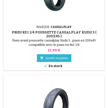
MARQUE:
CASUALPLAY
PNEU 8X1 1/4 POUSSETTE CASUALPLAY KUDU 3 (
200X45 )
Pneu avant poussette casualplay Kudu 3 , pneu en 200x45
compatible avec le pneu en 8x1 1/4
Prix
12,90 €

Ajouter au panier

En stock