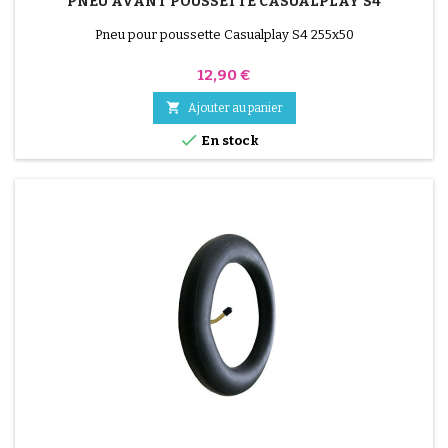
PNEU AVANT POUSSETTE CASUALPLAY S4
Pneu pour poussette Casualplay S4 255x50
Prix
12,90 €

Ajouter au panier

En stock
(4 avis)