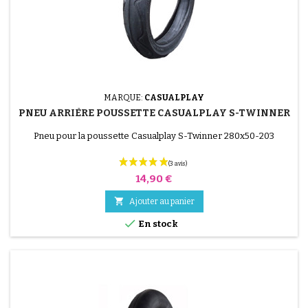
MARQUE:
CASUALPLAY
PNEU ARRIÈRE POUSSETTE CASUALPLAY S-TWINNER
Pneu pour la poussette Casualplay S-Twinner 280x50-203
Prix
14,90 €

Ajouter au panier

En stock