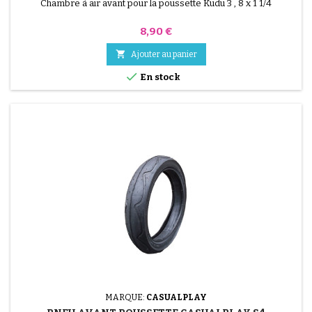
Chambre à air avant pour la poussette Kudu 3 , 8 x 1 1/4
Prix
8,90 €

Ajouter au panier

En stock
MARQUE:
CASUALPLAY