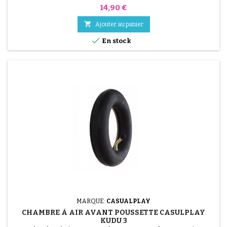
Prix
14,90 €

Ajouter au panier

En stock
MARQUE:
CASUALPLAY
CHAMBRE À AIR AVANT POUSSETTE CASULPLAY
(14 avis)
KUDU 3