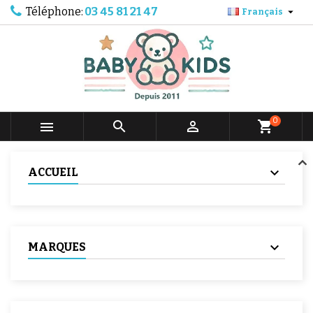
Téléphone:
03 45 81 21 47

Français
0



shopping_cart
ACCUEIL
MARQUES