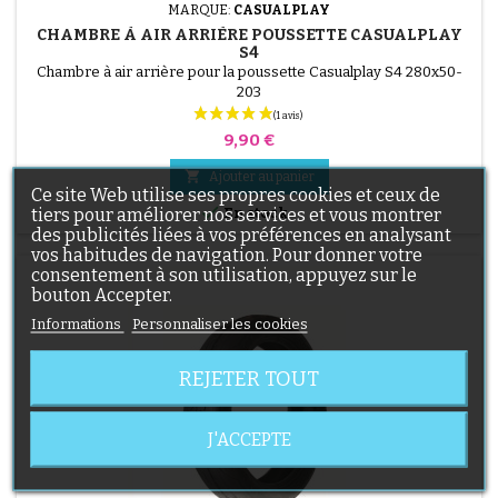
MARQUE:
CASUALPLAY
CHAMBRE À AIR ARRIÈRE POUSSETTE CASUALPLAY
S4
Chambre à air arrière pour la poussette Casualplay S4 280x50-
203
Prix
9,90 €

Ajouter au panier
Ce site Web utilise ses propres cookies et ceux de

tiers pour améliorer nos services et vous montrer
En stock
des publicités liées à vos préférences en analysant
vos habitudes de navigation. Pour donner votre
consentement à son utilisation, appuyez sur le
bouton Accepter.
Informations
Personnaliser les cookies
REJETER TOUT
J'ACCEPTE