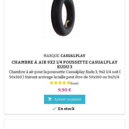
MARQUE:
CASUALPLAY
CHAMBRE À AIR 9X2 1/4 POUSSETTE CASUALPLAY
KUDU 3
Chambre à air pour la poussette Casualplay Kudu 3, 9x2 1/4 soit (
50x160 ) Suivant arrivage la taille peut être de 50x160 ou 9x21/4.
Compatible avec un pneu 50x160
(1 avis)
Prix
9,90 €

Ajouter au panier

En stock