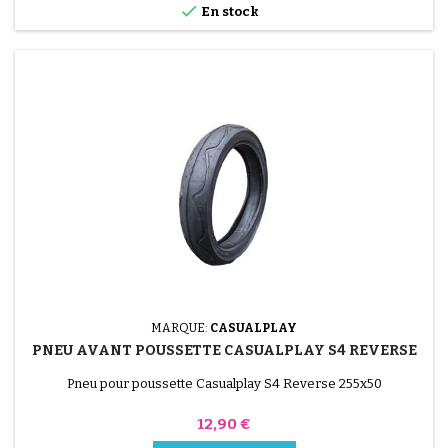

En stock
MARQUE:
CASUALPLAY
PNEU AVANT POUSSETTE CASUALPLAY S4 REVERSE
Pneu pour poussette Casualplay S4 Reverse 255x50
Prix
12,90 €