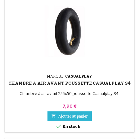
MARQUE:
CASUALPLAY
CHAMBRE À AIR AVANT POUSSETTE CASUALPLAY S4
Chambre à air avant 255x50 poussette Casualplay S4
Prix
7,90 €

Ajouter au panier

En stock