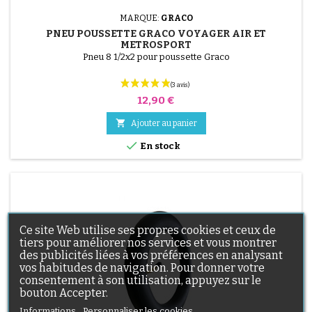
MARQUE:
GRACO
PNEU POUSSETTE GRACO VOYAGER AIR ET
METROSPORT
Pneu 8 1/2x2 pour poussette Graco
Prix
12,90 €

Ajouter au panier

En stock
Ce site Web utilise ses propres cookies et ceux de
(12 avis)
tiers pour améliorer nos services et vous montrer
des publicités liées à vos préférences en analysant
vos habitudes de navigation. Pour donner votre
consentement à son utilisation, appuyez sur le
bouton Accepter.
Informations
Personnaliser les cookies