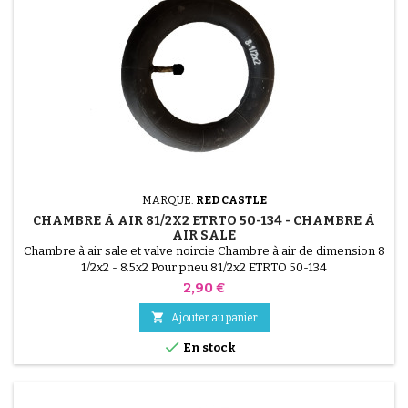
MARQUE:
RED CASTLE
CHAMBRE À AIR 81/2X2 ETRTO 50-134 - CHAMBRE À
AIR SALE
Chambre à air sale et valve noircie Chambre à air de dimension 8
1/2x2 - 8.5x2 Pour pneu 81/2x2 ETRTO 50-134
Prix
2,90 €

Ajouter au panier

En stock