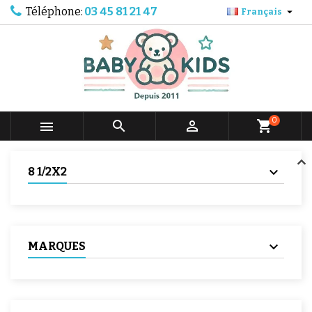
Téléphone:
03 45 81 21 47

Français
0



shopping_cart
8 1/2X2
MARQUES