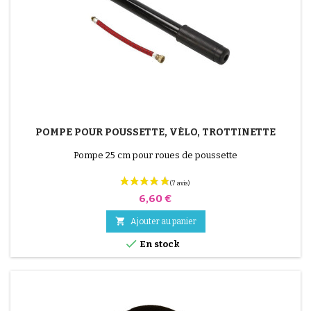
POMPE POUR POUSSETTE, VÉLO, TROTTINETTE
Pompe 25 cm pour roues de poussette
Prix
6,60 €

Ajouter au panier

En stock