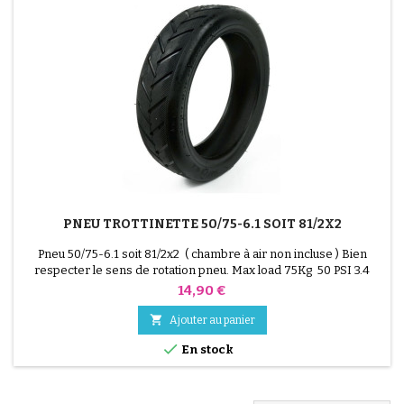
(2 avis)
PNEU TROTTINETTE 50/75-6.1 SOIT 81/2X2
Pneu 50/75-6.1 soit 81/2x2 ( chambre à air non incluse ) Bien
respecter le sens de rotation pneu. Max load 75Kg 50 PSI 3.4
BAR 340 KPA
Prix
14,90 €

Ajouter au panier

En stock