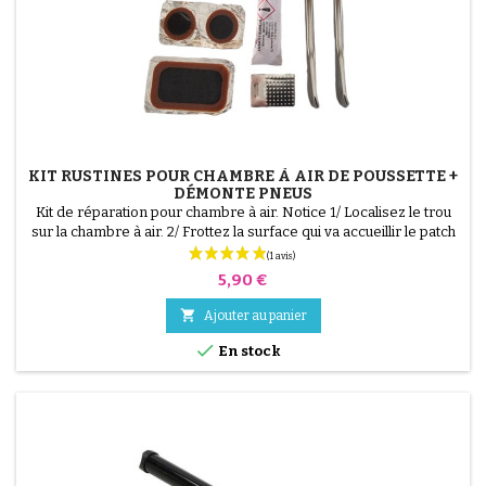
(3 avis)
KIT RUSTINES POUR CHAMBRE À AIR DE POUSSETTE +
DÉMONTE PNEUS
Kit de réparation pour chambre à air. Notice 1/ Localisez le trou
sur la chambre à air. 2/ Frottez la surface qui va accueillir le patch
avec le grattoir fourni. 3/ Dégraissez, nettoyez et séchez la
surface. 4/ Étalez uniformément la colle autour du trou. 5/
Prix
5,90 €
Patientez environ 1 mIn, jusqu'à ce que la colle ne brille plus. 6/
Positionnez le patch au...

Ajouter au panier

En stock