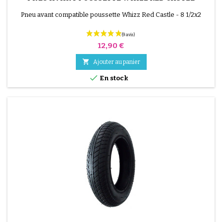
(4 avis)
Pneu avant compatible poussette Whizz Red Castle - 8 1/2x2
Prix
12,90 €

Ajouter au panier

En stock