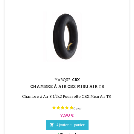
MARQUE:
CBX
CHAMBRE À AIR CBX MISU AIR TS
Chambre à Air 8 1/2x2 Poussette CBX Misu Air TS
Prix
7,90 €

Ajouter au panier