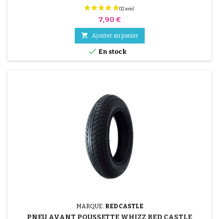
Prix
7,90 €

Ajouter au panier

En stock
MARQUE:
RED CASTLE
PNEU AVANT POUSSETTE WHIZZ RED CASTLE