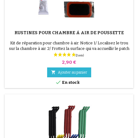
RUSTINES POUR CHAMBRE À AIR DE POUSSETTE
Kit de réparation pour chambre à air. Notice 1/ Localisez le trou
sur la chambre à air. 2/ Frottez la surface qui va accueillir le patch
avec le grattoir fourni. 3/ Dégraissez, nettoyez et séchez la
surface. 4/ Étalez uniformément la colle autour du trou. 5/
Prix
2,90 €
(9 avis)
Patientez environ 1 mIn, jusqu'à ce que la colle ne brille plus. 6/
Positionnez le patch au...

Ajouter au panier

En stock