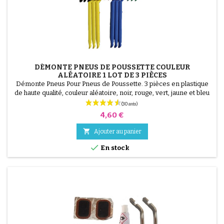
DÉMONTE PNEUS DE POUSSETTE COULEUR
ALÉATOIRE 1 LOT DE 3 PIÈCES
Démonte Pneus Pour Pneus de Poussette. 3 pièces en plastique
de haute qualité, couleur aléatoire, noir, rouge, vert, jaune et bleu
ou 3 pièces en acier ( gris ) Le montage du pneu se fait sans outils
et uniquement à la main, cela évite de percer la chambre à air.
Prix
4,60 €

Ajouter au panier

En stock