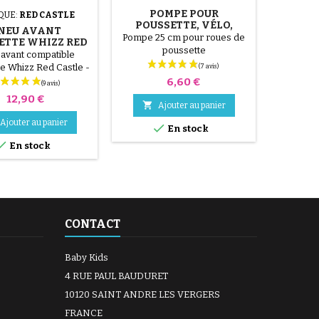
POMPE POUR
QUE:
RED CASTLE
MARQ
POUSSETTE, VÉLO,
NEU AVANT
CHAM
TROTTINETTE
Pompe 25 cm pour roues de
ETTE WHIZZ RED
PO
poussette
CASTLE
POUSSE
 avant compatible
Chambre
e Whizz Red Castle -
Valv
Prix
8 1/2x2
Compati
6,60 €
avant d
Prix
12,90 €

Ajouter au panier
Design C

Ajouter au panier

En stock

En stock
CONTACT
Baby Kids
4 RUE PAUL BAUDURET
10120 SAINT ANDRE LES VERGERS
FRANCE