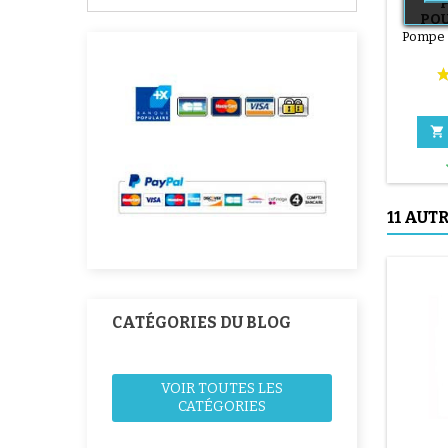
POU
T
Pompe 

11 AUT
CATÉGORIES DU BLOG
VOIR TOUTES LES
CATÉGORIES