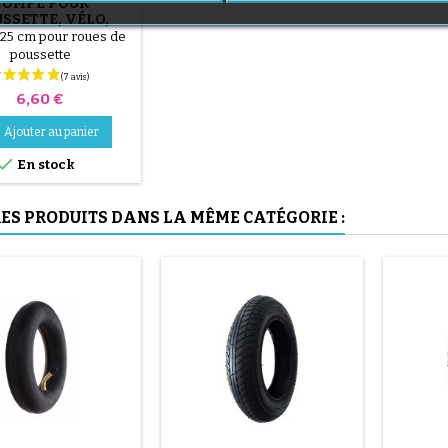
POMPE POUR
(1 avis)
SSETTE, VÉLO,
ROTTINETTE
25 cm pour roues de
poussette
Prix
6,60 €
Ajouter au panier

En stock
(36 avis)
RES PRODUITS DANS LA MÊME CATÉGORIE :
(1 avis)