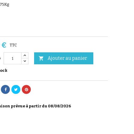
 75Kg
 €
TTC
Ajouter au panier

é
tock
ison prévue à partir du 08/08/2026