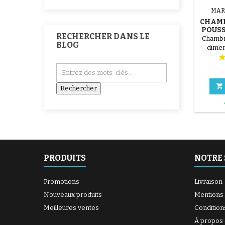
MAR
CHAMB
POUSS
RECHERCHER DANS LE
Chambre
BLOG
dimen

PRODUITS
NOTRE 
Promotions
Livraison
Nouveaux produits
Mentions 
Meilleures ventes
Condition
À propos