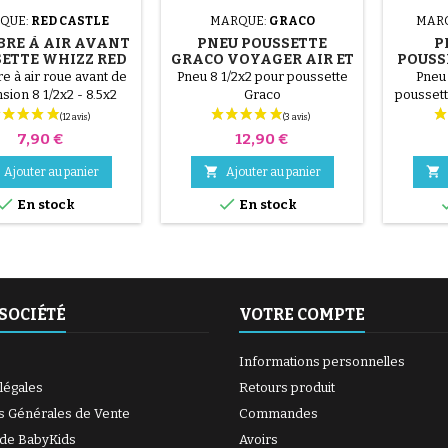
QUE:
RED CASTLE
MARQUE:
GRACO
MAR
RE À AIR AVANT
PNEU POUSSETTE
P
(6 avis)
ETTE WHIZZ RED
GRACO VOYAGER AIR ET
POUSS
CASTLE
METROSPORT
 à air roue avant de
Pneu 8 1/2x2 pour poussette
Pneu
sion 8 1/2x2 - 8.5x2
Graco
poussett
Prix
Prix
7,90 €
12,90 €


Ajouter au panier
Ajouter au panier


En stock
En stock
(27 avis)
SOCIÉTÉ
VOTRE COMPTE
Informations personnelles
légales
Retours produit
(7 avis)
s Générales de Vente
Commandes
 de BabyKids
Avoirs