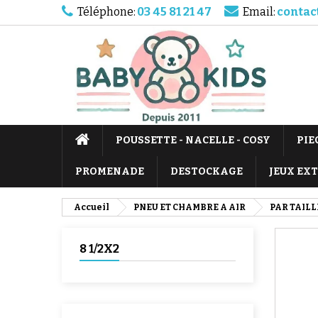
Téléphone:
03 45 81 21 47
Email:
contac
POUSSETTE - NACELLE - COSY
PIE
PROMENADE
DESTOCKAGE
JEUX EX
Accueil
PNEU ET CHAMBRE A AIR
PAR TAILL
8 1/2X2