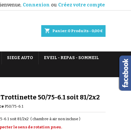
ienvenue,
Connexion
ou
Créez votre compte
shopping_cart
Panier:
0
Produits - 0,00 €
SIEGE AUTO
EVEIL - REPAS - SOMMEIL
Trottinette 50/75-6.1 soit 81/2x2
ce
P50/75-6.1
5-6.1 soit 81/2x2 ( chambre à air non incluse )
pecter le sens de rotation pneu.