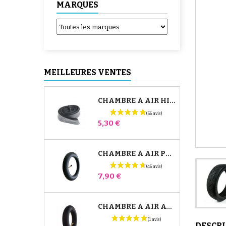
MARQUES
MEILLEURES VENTES
CHAMBRE À AIR HIGH TREK BÉBÉ CONFORT
Prix
5,30 €
CHAMBRE À AIR POUSSETTE JANÉ SLALOM PRO ET POWERTWIN
Prix
7,90 €
CHAMBRE À AIR AVANT POUSSETTE BUGABOO DONKEY
DESCR