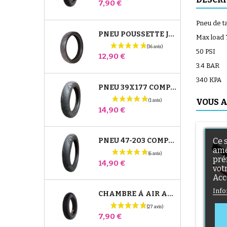
Prix
7,90 €
Pneu de ta
PNEU POUSSETTE JANÉ SLALOM PRO ET POWERTWIN
Max load
50 PSI
Prix
12,90 €
3.4 BAR
340 KPA
PNEU 39X177 COMPATIBLE POUSSETTE BUGABOO DONKEY - POUR ROUE AVANT
VOUS A
Prix
14,90 €
Ce 
PNEU 47-203 COMPATIBLE POUSSETTE BUGABOO DONKEY - POUR ROUE ARRIÈRE
amé
pré
Prix
14,90 €
vot
Acc
Info
CHAMBRE À AIR ARRIÈRE POUSSETTE WHIZZ RED CASTLE
Prix
7,90 €