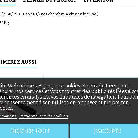
ille 50/75-6.1 soit 81/2x2 ( chambre à air non incluse )
 75Kg
(56 avis)
IMEREZ AUSSI
site Web utilise ses propres cookies et ceux de tiers pour
liorer nos services et vous montrer des publicités liées à vo
(46 avis)
férences en analysant vos habitudes de navigation. Pour do
re consentement à son utilisation, appuyez sur le bouton
epter.
rmations
Personnaliser les cookies
REJETER TOUT
J'ACCEPTE