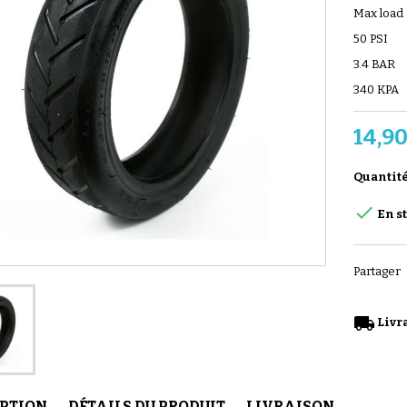
Max load
50 PSI
3.4 BAR
340 KPA
14,90
Quantit

En s
Partager
local_shipping
Livra
IPTION
DÉTAILS DU PRODUIT
LIVRAISON