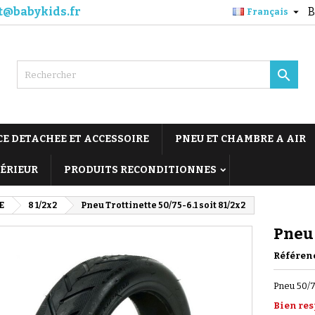
t@babykids.fr
B

Français

CE DETACHEE ET ACCESSOIRE
PNEU ET CHAMBRE A AIR
TÉRIEUR
PRODUITS RECONDITIONNES
E
8 1/2x2
Pneu Trottinette 50/75-6.1 soit 81/2x2
Pneu 
Référen
Pneu 50/7
Bien res