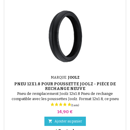
MARQUE:
JOOLZ
PNEU 12X1.8 POUR POUSSETTE JOOLZ - PIÈCE DE
RECHANGE NEUVE
Pneu de remplacement Joolz 12x1.8 Pneu de rechange
compatible avec les poussettes Joolz. Format 12x1.8, ce pneu
permet de remplacer un pneu usé tout en conservant la roue
d'origine. Montage avec chambre à air (non incluse).
Prix
14,90 €

Ajouter au panier