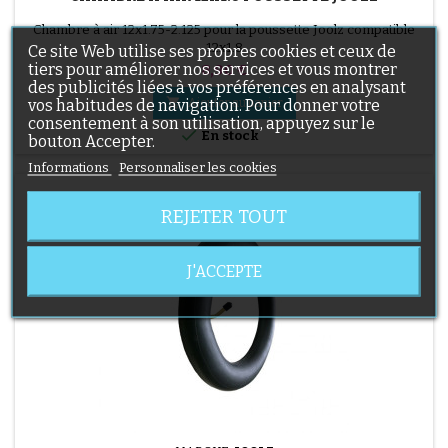
(1 avis)
Chambre à air 12x1.75-2.125 pour la poussette Joolz compatible
12x1.8
Ce site Web utilise ses propres cookies et ceux de
tiers pour améliorer nos services et vous montrer
Prix
8,90 €
des publicités liées à vos préférences en analysant

vos habitudes de navigation. Pour donner votre
Ajouter au panier
consentement à son utilisation, appuyez sur le

En stock
bouton Accepter.
Informations
Personnaliser les cookies
REJETER TOUT
J'ACCEPTE