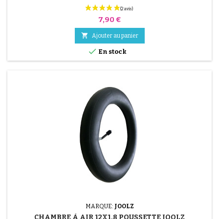
Prix
7,90 €

Ajouter au panier

En stock
MARQUE:
JOOLZ
CHAMBRE À AIR 12X1.8 POUSSETTE JOOLZ