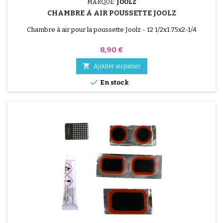
MARQUE:
JOOLZ
CHAMBRE À AIR POUSSETTE JOOLZ
Chambre à air pour la poussette Joolz - 12 1/2x1.75x2-1/4
Prix
8,90 €

Ajouter au panier

En stock
(2 avis)