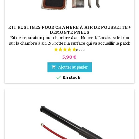
KIT RUSTINES POUR CHAMBRE À AIR DE POUSSETTE +
DÉMONTE PNEUS
Kit de réparation pour chambre à air. Notice 1/ Localisez le trou
sur la chambre à air. 2/ Frottez la surface qui va accueillir le patch
avec le grattoir fourni. 3/ Dégraissez, nettoyez et séchez la
surface. 4/ Étalez uniformément la colle autour du trou. 5/
Prix
5,90 €
Patientez environ 1 mIn, jusqu'à ce que la colle ne brille plus. 6/
Positionnez le patch au...

Ajouter au panier

En stock