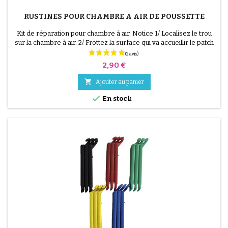
RUSTINES POUR CHAMBRE À AIR DE POUSSETTE
Kit de réparation pour chambre à air. Notice 1/ Localisez le trou
sur la chambre à air. 2/ Frottez la surface qui va accueillir le patch
avec le grattoir fourni. 3/ Dégraissez, nettoyez et séchez la
surface. 4/ Étalez uniformément la colle autour du trou. 5/
Prix
2,90 €
Patientez environ 1 mIn, jusqu'à ce que la colle ne brille plus. 6/
Positionnez le patch au...

Ajouter au panier

En stock