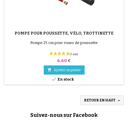
POMPE POUR POUSSETTE, VÉLO, TROTTINETTE
Pompe 25 cm pour roues de poussette
Prix
6,60 €

Ajouter au panier

En stock

RETOUR EN HAUT
Suivez-nous sur Facebook