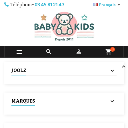
Téléphone:
03 45 81 21 47

Français
0



shopping_cart
JOOLZ
MARQUES