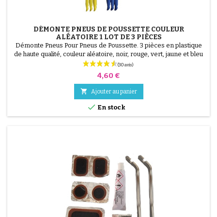
DÉMONTE PNEUS DE POUSSETTE COULEUR
ALÉATOIRE 1 LOT DE 3 PIÈCES
Démonte Pneus Pour Pneus de Poussette. 3 pièces en plastique
de haute qualité, couleur aléatoire, noir, rouge, vert, jaune et bleu
ou 3 pièces en acier ( gris ) Le montage du pneu se fait sans outils
et uniquement à la main, cela évite de percer la chambre à air.
Prix
4,60 €

Ajouter au panier

En stock