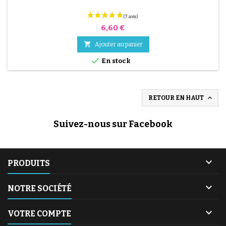
Prix
6,60 €

Ajouter au panier

En stock

RETOUR EN HAUT
Suivez-nous sur Facebook

PRODUITS

NOTRE SOCIÉTÉ

VOTRE COMPTE