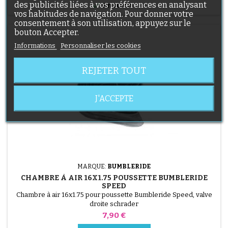
des publicités liées à vos préférences en analysant

En stock
vos habitudes de navigation. Pour donner votre
consentement à son utilisation, appuyez sur le
bouton Accepter.
Informations
Personnaliser les cookies
REJETER TOUT
J'ACCEPTE
MARQUE:
BUMBLERIDE
CHAMBRE À AIR 16X1.75 POUSSETTE BUMBLERIDE
SPEED
Chambre à air 16x1.75 pour poussette Bumbleride Speed, valve
droite schrader
Prix
7,90 €