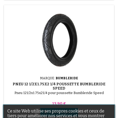
MARQUE:
BUMBLERIDE
PNEU 12 1/2X1.75X2 1/4 POUSSETTE BUMBLERIDE
SPEED
Pneu 121/2x1.75x21/4 pour poussette Bumbleride Speed
Prix
13,90 €
Ce site Web utilise ses propres cookies et ceux de

Ajouter au panier
tiers pour améliorer nos services et vous montrer