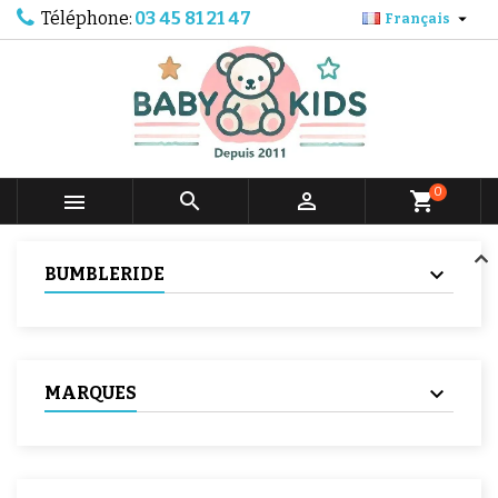
Téléphone:
03 45 81 21 47

Français
0



shopping_cart
BUMBLERIDE
MARQUES