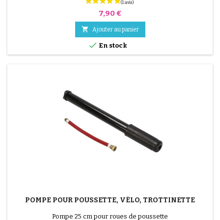
Prix
7,90 €

Ajouter au panier

En stock
POMPE POUR POUSSETTE, VÉLO, TROTTINETTE
Pompe 25 cm pour roues de poussette