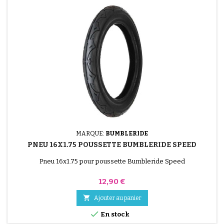
MARQUE:
BUMBLERIDE
PNEU 16X1.75 POUSSETTE BUMBLERIDE SPEED
Pneu 16x1.75 pour poussette Bumbleride Speed
Prix
12,90 €

Ajouter au panier

En stock