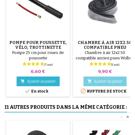
POMPE POUR POUSSETTE,
CHAMBRE À AIR 12X2.50
VÉLO, TROTTINETTE
COMPATIBLE PNEU
ANCIEN WOLBER ET
Pompe 25 cm pour roues de
Chambre à air 12x2.50
MICHELIN
poussette
compatible ancien pneu Wolber
et Michelin 300x55 ou 350x55
valve droite Schrader, non
Prix
Prix
6,60 €
9,90 €
compatible avec des
poussettes


Ajouter au panier
Ajouter au panier


En stock
RUPTURE DE STOCK
11 AUTRES PRODUITS DANS LA MÊME CATÉGORIE :
<
>