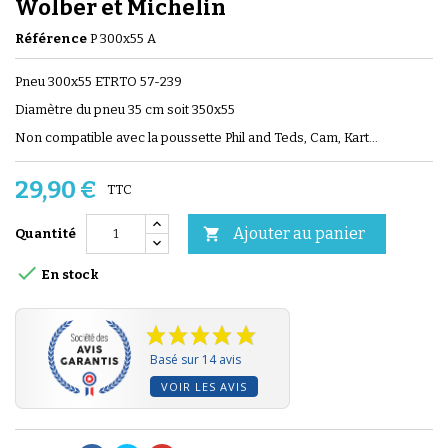
Wolber et Michelin
Référence
P 300x55 A
Pneu 300x55 ETRTO 57-239
Diamètre du pneu 35 cm soit 350x55
Non compatible avec la poussette Phil and Teds, Cam, Kart...
29,90 €
TTC
Ajouter au panier

Quantité

En stock
Basé sur 14 avis
VOIR LES AVIS