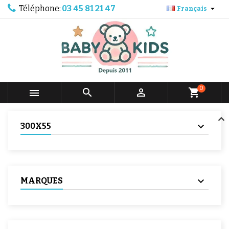
Téléphone:
03 45 81 21 47

Français
0



shopping_cart
300X55
MARQUES