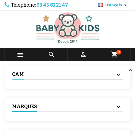
Téléphone:
03 45 81 21 47

Français
0



shopping_cart
CAM
MARQUES