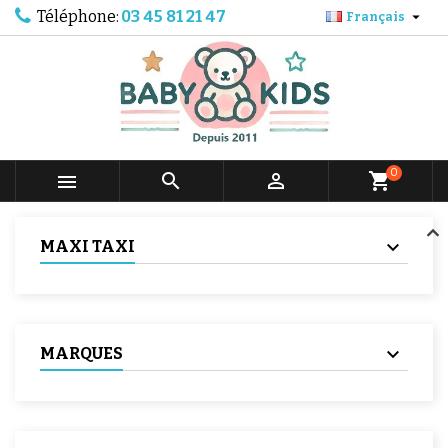
Téléphone:
03 45 81 21 47

Français
0



shopping_cart
MAXI TAXI
MARQUES