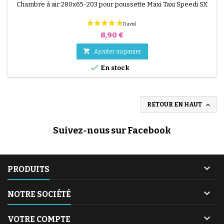
Chambre à air 280x65-203 pour poussette Maxi Taxi Speedi SX
Prix
8,90 €

Ajouter au panier

En stock

RETOUR EN HAUT
Suivez-nous sur Facebook

PRODUITS

NOTRE SOCIÉTÉ

VOTRE COMPTE