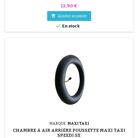
Prix
12,90 €

Ajouter au panier

En stock
MARQUE:
MAXI TAXI
CHAMBRE À AIR ARRIÈRE POUSSETTE MAXI TAXI
SPEEDI SX