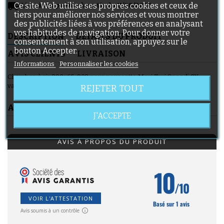
local_shipping
Ce site Web utilise ses propres cookies et ceux de
Livraison prévue à partir du 11/08/2026
tiers pour améliorer nos services et vous montrer
des publicités liées à vos préférences en analysant
vos habitudes de navigation. Pour donner votre
DESCRIPTION
DÉTAILS DU PRODUIT
consentement à son utilisation, appuyez sur le
bouton Accepter.
AVIS CLIENTS
LIVRAISON
Informations
Personnaliser les cookies
Chambre à air 280x65-203 pour poussette Maxi Taxi Speedi SX,
valve coudée ( 45x45 )
REJETER TOUT
AVIS CLIENTS
J'ACCEPTE
AVIS À PROPOS DU PRODUIT
10
/10
VOIR L'ATTESTATION
Basé sur 1 avis
Avis soumis à un contrôle