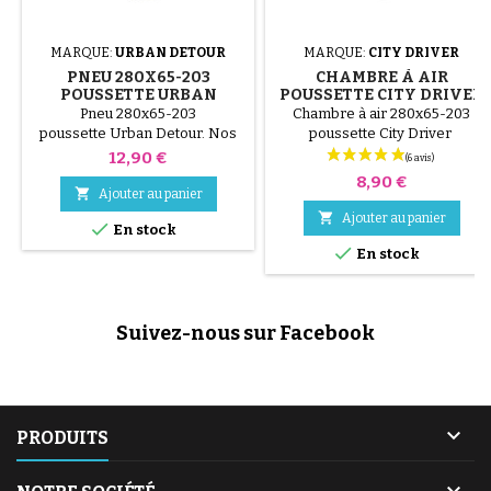
MARQUE:
URBAN DETOUR
MARQUE:
CITY DRIVER
PNEU 280X65-203
CHAMBRE À AIR
POUSSETTE URBAN
POUSSETTE CITY DRIVER
DETOUR
Pneu 280x65-203
Chambre à air 280x65-203
poussette Urban Detour. Nos
poussette City Driver
pneus sont légèrement
Prix
12,90 €
déformés.
Prix
8,90 €

Ajouter au panier

Ajouter au panier

En stock

En stock
Suivez-nous sur Facebook

PRODUITS
