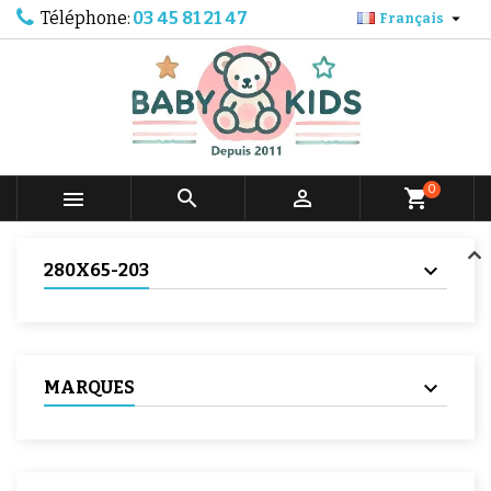
Téléphone:
03 45 81 21 47

Français
0



shopping_cart
280X65-203
MARQUES