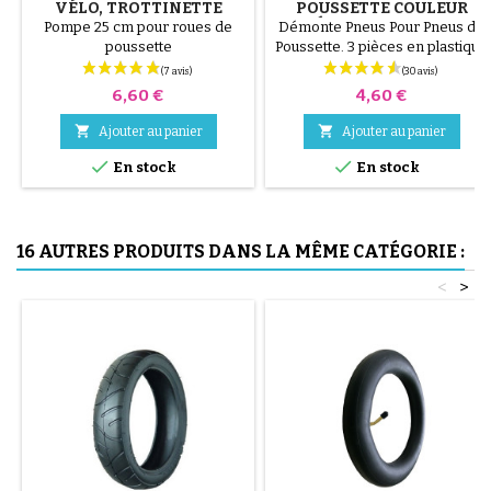
VÉLO, TROTTINETTE
POUSSETTE COULEUR
ALÉATOIRE 1 LOT DE 3
Pompe 25 cm pour roues de
Démonte Pneus Pour Pneus de
PIÈCES
poussette
Poussette. 3 pièces en plastique
de haute qualité, couleur
aléatoire, noir, rouge, vert,
Prix
Prix
6,60 €
4,60 €
jaune et bleu ou 3 pièces en
acier ( gris ) Le montage du


Ajouter au panier
Ajouter au panier
pneu se fait sans outils et


uniquement à la main, cela évite
En stock
En stock
de percer la chambre à air.
16 AUTRES PRODUITS DANS LA MÊME CATÉGORIE :
<
>