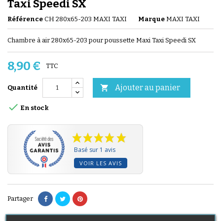
Taxi Speedi SX
Référence
CH 280x65-203 MAXI TAXI
Marque
MAXI TAXI
Chambre à air 280x65-203 pour poussette Maxi Taxi Speedi SX
8,90 €
TTC
Ajouter au panier

Quantité

En stock
Basé sur 1 avis
VOIR LES AVIS
Partager