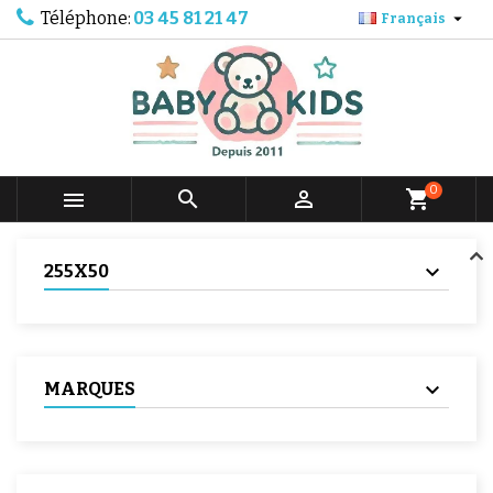
Téléphone:
03 45 81 21 47

Français
0



shopping_cart
255X50
MARQUES