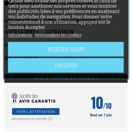
Ce site Web utilise ses propres cookies et ceux de
local_shipping
Livraison prévue à partir du 08/08/2026
tiers pour améliorer nos services et vous montrer
des publicités liées à vos préférences en analysant
vos habitudes de navigation. Pour donner votre
DESCRIPTION
DÉTAILS DU PRODUIT
consentement à son utilisation, appuyez sur le
bouton Accepter.
AVIS CLIENTS
LIVRAISON
Informations
Personnaliser les cookies
Pneu pour poussette Maxi Taxi Speedi SX, 255x50
REJETER TOUT
AVIS CLIENTS
J'ACCEPTE
AVIS À PROPOS DU PRODUIT
10
/10
VOIR L'ATTESTATION
Basé sur 1 avis
Avis soumis à un contrôle