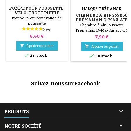
POMPE POUR POUSSETTE,
MARQUE:
PRÉMAMAN
VÉLO, TROTTINETTE
CHAMBRE À AIR 255X50
Pompe 25 cm pour roues de
PRÉMAMAN D-MAX AIR
poussette
Chambre à Air Poussette
Prémaman D-Max Air 255x50
Prix
6,60 €
Prix
7,90 €

Ajouter au panier

Ajouter au panier


En stock
En stock
Suivez-nous sur Facebook

PRODUITS

NOTRE SOCIÉTÉ