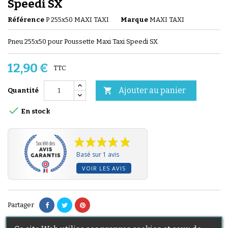
Speedi SX
Référence
P 255x50 MAXI TAXI
Marque
MAXI TAXI
Pneu 255x50 pour Poussette Maxi Taxi Speedi SX
12,90 €
TTC
Ajouter au panier

Quantité

En stock
Basé sur 1 avis
VOIR LES AVIS
Partager