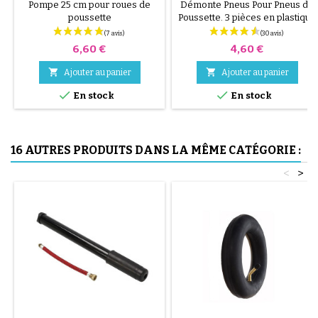
ALÉATOIRE 1 LOT DE 3
Pompe 25 cm pour roues de
Démonte Pneus Pour Pneus de
PIÈCES
poussette
Poussette. 3 pièces en plastique
de haute qualité, couleur
aléatoire, noir, rouge, vert,
Prix
Prix
6,60 €
4,60 €
jaune et bleu ou 3 pièces en
acier ( gris ) Le montage du


Ajouter au panier
Ajouter au panier
pneu se fait sans outils et


uniquement à la main, cela évite
En stock
En stock
de percer la chambre à air.
16 AUTRES PRODUITS DANS LA MÊME CATÉGORIE :
<
>