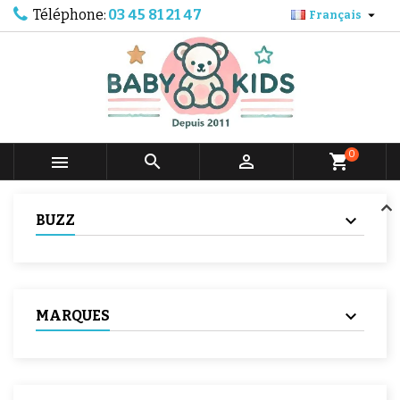
Téléphone:
03 45 81 21 47

Français
0



shopping_cart
BUZZ
MARQUES