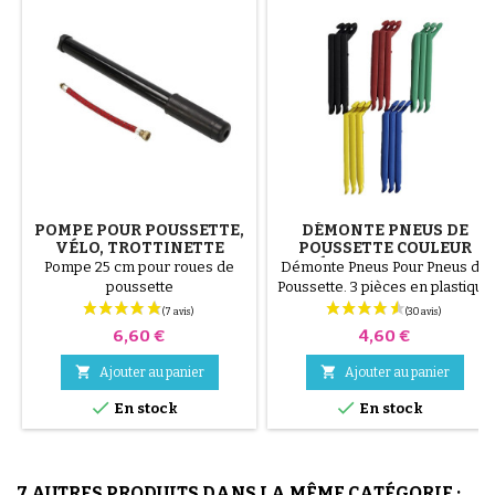
POMPE POUR POUSSETTE,
DÉMONTE PNEUS DE
VÉLO, TROTTINETTE
POUSSETTE COULEUR
ALÉATOIRE 1 LOT DE 3
Pompe 25 cm pour roues de
Démonte Pneus Pour Pneus de
PIÈCES
poussette
Poussette. 3 pièces en plastique
de haute qualité, couleur
aléatoire, noir, rouge, vert,
Prix
Prix
6,60 €
4,60 €
jaune et bleu ou 3 pièces en
acier ( gris ) Le montage du


Ajouter au panier
Ajouter au panier
pneu se fait sans outils et


uniquement à la main, cela évite
En stock
En stock
de percer la chambre à air.
7 AUTRES PRODUITS DANS LA MÊME CATÉGORIE :