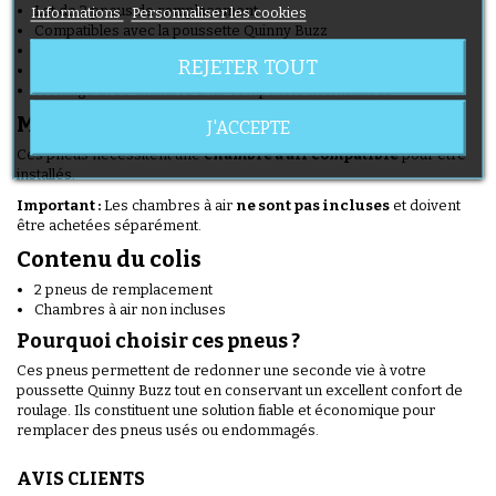
Lot de 2 pneus de remplacement
Informations
Personnaliser les cookies
Compatibles avec la poussette Quinny Buzz
Caoutchouc résistant
REJETER TOUT
Bonne adhérence sur tous types de sols
Montage avec chambre à air compatible non incluses
Montage
J'ACCEPTE
Ces pneus nécessitent une
chambre à air compatible
pour être
installés.
Important :
Les chambres à air
ne sont pas incluses
et doivent
être achetées séparément.
Contenu du colis
2 pneus de remplacement
Chambres à air non incluses
Pourquoi choisir ces pneus ?
Ces pneus permettent de redonner une seconde vie à votre
poussette Quinny Buzz tout en conservant un excellent confort de
roulage. Ils constituent une solution fiable et économique pour
remplacer des pneus usés ou endommagés.
AVIS CLIENTS