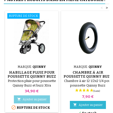
<
>
RUPTURE DE STOCK
MARQUE:
QUINNY
MARQUE:
QUINNY
HABILLAGE PLUIE POUR
CHAMBRE À AIR
POUSSETTE QUINNY BUZZ
POUSSETTE QUINNY BUZZ
- BUZZ XTRA
Protection pluie pour poussette
Chambre à air 12 1/2x2 1/4 pour
Quinny Buzz et buzz Xtra
poussette Quinny Buzz
Prix
34,90 €
Prix
7,90 €

Ajouter au panier

Ajouter au panier

RUPTURE DE STOCK
