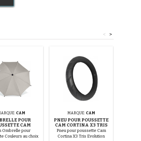
<
>
MARQUE:
CAM
MARQUE:
CAM
M
BRELLE POUR
PNEU POUR POUSSETTE
2 R
USSETTE CAM
CAM CORTINA X3 TRIS
POUSS
EVOLUTION
 Ombrelle pour
Pneu pour poussette Cam
2 ro
te Couleurs au choix
Cortina X3 Tris Evolution
pousset