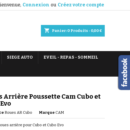
ienvenue,
Connexion
ou
Créez votre compte
shopping_cart
Panier:
0
Produits - 0,00 €
SIEGE AUTO
EVEIL - REPAS - SOMMEIL
 Arrière Poussette Cam Cubo et
 Evo
ce
Roues AR Cubo
Marque
CAM
roues arrière pour Cubo et Cubo Evo