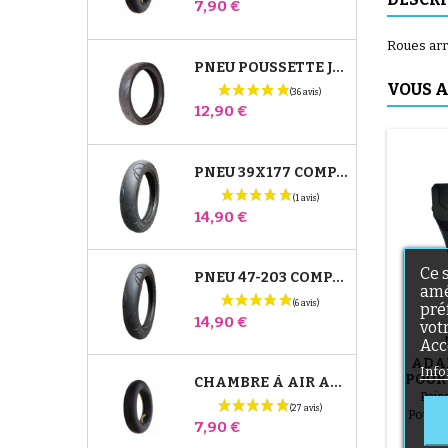
Prix
7,90 €
Roues arr
PNEU POUSSETTE JANÉ SLALOM PRO ET POWERTWIN
VOUS A
Prix
12,90 €
PNEU 39X177 COMPATIBLE POUSSETTE BUGABOO DONKEY - POUR ROUE AVANT
Prix
14,90 €
Ce 
PNEU 47-203 COMPATIBLE POUSSETTE BUGABOO DONKEY - POUR ROUE ARRIÈRE
amé
pré
Prix
14,90 €
vot
Acc
ADA
Info
POUR
CHAMBRE À AIR ARRIÈRE POUSSETTE WHIZZ RED CASTLE
Pair
Pousse
Prix
7,90 €
2