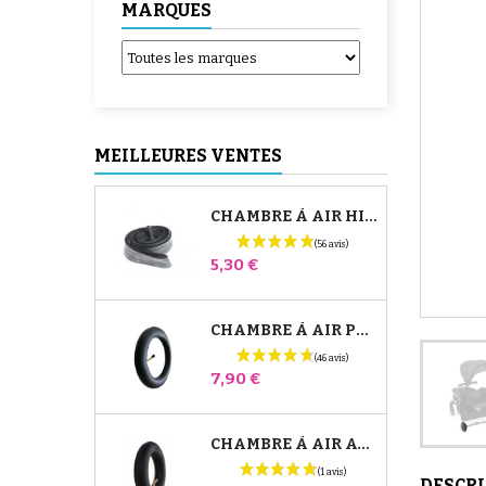
MARQUES
MEILLEURES VENTES
CHAMBRE À AIR HIGH TREK BÉBÉ CONFORT
Prix
5,30 €
CHAMBRE À AIR POUSSETTE JANÉ SLALOM PRO ET POWERTWIN
Prix
7,90 €
CHAMBRE À AIR AVANT POUSSETTE BUGABOO DONKEY
DESCR