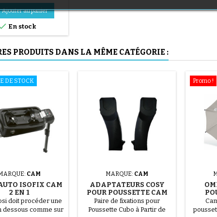
(1 avis)
Ajouter au panier

En stock
RES PRODUITS DANS LA MÊME CATÉGORIE :
E DE STOCK
Promo !
(36 avis)
(1 avis)
MARQUE:
CAM
MARQUE:
CAM
AUTO ISOFIX CAM
ADAPTATEURS COSY
OM
2 EN 1
POUR POUSSETTE CAM
PO
CUBO
osi doit procéder une
Paire de fixations pour
Cam
n dessous comme sur
Poussette Cubo à Partir de
pousset