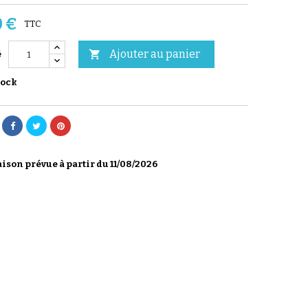
0 €
TTC
Ajouter au panier

é
tock
ison prévue à partir du 11/08/2026