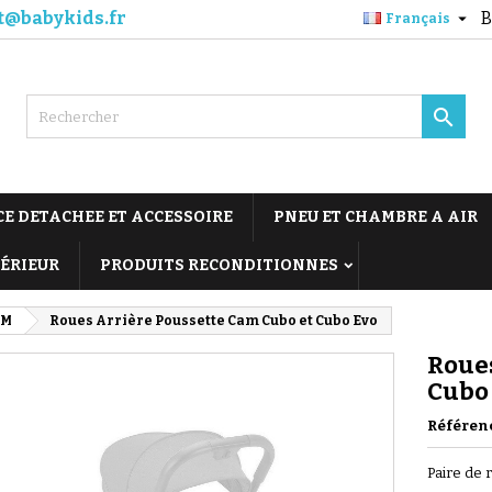
t@babykids.fr
B

Français

CE DETACHEE ET ACCESSOIRE
PNEU ET CHAMBRE A AIR
TÉRIEUR
PRODUITS RECONDITIONNES
AM
Roues Arrière Poussette Cam Cubo et Cubo Evo
Roues
Cubo
Référen
Paire de 