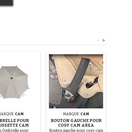
<
>
MARQUE:
CAM
MARQUE:
CAM
M
BRELLE POUR
BOUTON GAUCHE POUR
PNEU P
USSETTE CAM
COSY CAM AREA
CAM C
E
 Ombrelle pour
Bouton gauche pour cosy cam
Pneu p