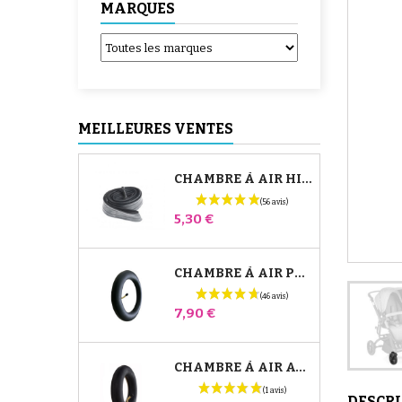
MARQUES
MEILLEURES VENTES
CHAMBRE À AIR HIGH TREK BÉBÉ CONFORT
Prix
5,30 €
CHAMBRE À AIR POUSSETTE JANÉ SLALOM PRO ET POWERTWIN
Prix
7,90 €
CHAMBRE À AIR AVANT POUSSETTE BUGABOO DONKEY
DESCR