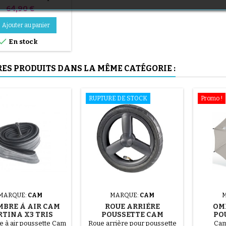
Prix
(1 avis)
64,90 €
Ajouter au panier

En stock
RES PRODUITS DANS LA MÊME CATÉGORIE :
(36 avis)
RUPTURE DE STOCK
Promo !
(1 avis)
MARQUE:
CAM
MARQUE:
CAM
BRE À AIR CAM
ROUE ARRIÈRE
OM
RTINA X3 TRIS
POUSSETTE CAM
PO
EVOLUTION
DINAMICO UP
 à air poussette Cam
Roue arrière pour poussette
Cam