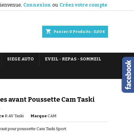
ienvenue,
Connexion
ou
Créez votre compte
shopping_cart
Panier:
0
Produits - 0,00 €
SIEGE AUTO
EVEIL - REPAS - SOMMEIL
es avant Poussette Cam Taski
t
ce
R AV Taski
Marque
CAM
vant pour poussette Cam Taski Sport.