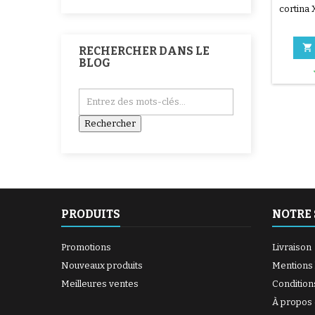
cortina 

RECHERCHER DANS LE
BLOG
PRODUITS
NOTRE 
Promotions
Livraison
Nouveaux produits
Mentions 
Meilleures ventes
Condition
À propos