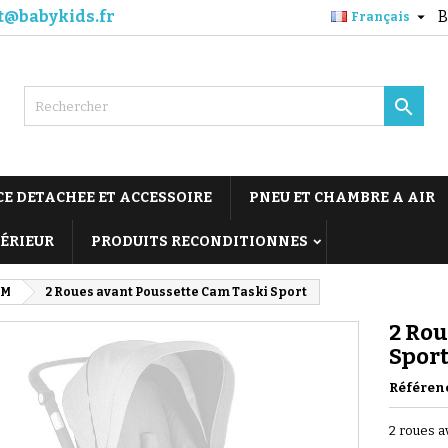
t@babykids.fr
B

Français

CE DETACHEE ET ACCESSOIRE
PNEU ET CHAMBRE A AIR
TÉRIEUR
PRODUITS RECONDITIONNES
AM
2 Roues avant Poussette Cam Taski Sport
2 Rou
Spor
Référen
2 roues a