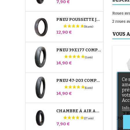
Prix
7,90 €
Roues ava
PNEU POUSSETTE JANÉ SLALOM PRO ET POWERTWIN
2 roues a
Prix
12,90 €
VOUS A
PNEU 39X177 COMPATIBLE POUSSETTE BUGABOO DONKEY - POUR ROUE AVANT
Prix
14,90 €
Ce 
PNEU 47-203 COMPATIBLE POUSSETTE BUGABOO DONKEY - POUR ROUE ARRIÈRE
amé
pré
Prix
14,90 €
vot
Acc
Info
CHAMBRE À AIR ARRIÈRE POUSSETTE WHIZZ RED CASTLE
2 
POUSS
2 r
Prix
7,90 €
pousse