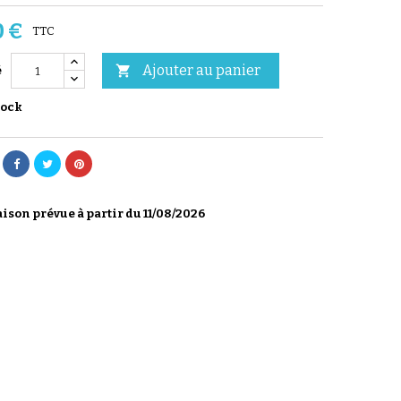
0 €
TTC
Ajouter au panier

é
tock
ison prévue à partir du 11/08/2026