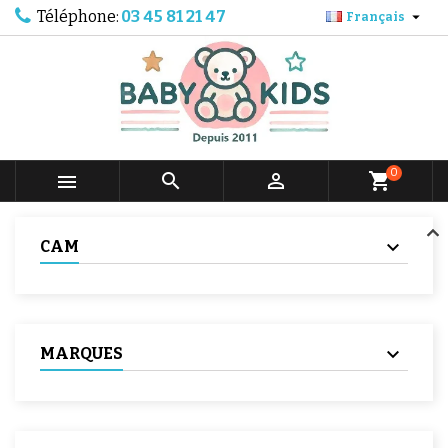
Téléphone:
03 45 81 21 47

Français
0



shopping_cart
CAM
MARQUES