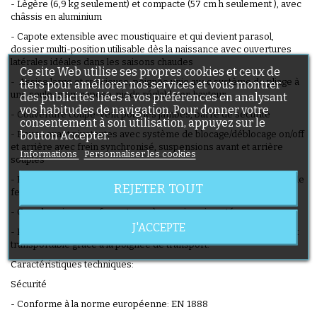
- Lègère (6,9 kg seulement) et compacte (57 cm h seulement ), avec
châssis en aluminium
- Capote extensible avec moustiquaire et qui devient parasol,
dossier multi-position utilisable dès la naissance avec ouvertures
latérales idéales dans les saisons chaudes
Ce site Web utilise ses propres cookies et ceux de
- Assise large et spacieuse, poignée unie avec système de pliage à
tiers pour améliorer nos services et vous montrer
une seule main, repose-pieds réglable en hauteur
des publicités liées à vos préférences en analysant
vos habitudes de navigation. Pour donner votre
- Couverture coupe-vent pour les jambes, barre de sécurité
consentement à son utilisation, appuyez sur le
bouton Accepter.
- Roues avant pivotantes avec système de blocage/déblocage on/off
et arrière avec frein synchronisé, suspensions avant et arrière
Informations
Personnaliser les cookies
souples
- Harnais à 5 points avec sangles d'épaule rembourrées, crochet de
REJETER TOUT
fermeture
- Grand panier avec fermetures à pression aimantée
J'ACCEPTE
- Pliage super compact ; fermée elle reste debout et est facilement
transportable grâce à la poignée de transport.
Caractéristiques techniques:
Sécurité
- Conforme à la norme européenne: EN 1888