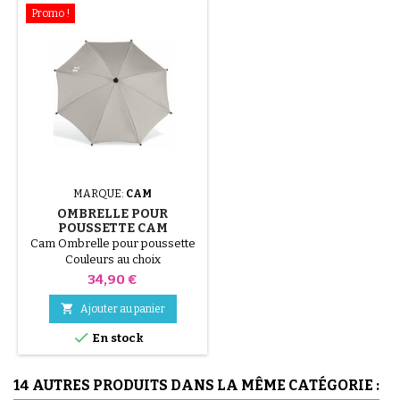
Promo !
MARQUE:
CAM
OMBRELLE POUR
POUSSETTE CAM
Cam Ombrelle pour poussette
Couleurs au choix
Prix
34,90 €

Ajouter au panier

En stock
14 AUTRES PRODUITS DANS LA MÊME CATÉGORIE :