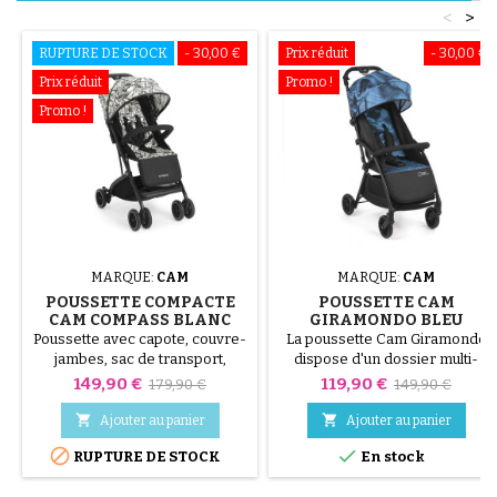
<
>
RUPTURE DE STOCK
- 30,00 €
Prix réduit
- 30,00 €
Prix réduit
Promo !
Promo !
MARQUE:
CAM
MARQUE:
CAM
POUSSETTE COMPACTE
POUSSETTE CAM
CAM COMPASS BLANC
GIRAMONDO BLEU
NOIR
Poussette avec capote, couvre-
La poussette Cam Giramondo
jambes, sac de transport,
dispose d'un dossier multi-
moustiquaire, habillage-pluie,
positions utilisable dès la
Prix
Prix
Prix
Prix
149,90 €
119,90 €
179,90 €
149,90 €
panier.
naissance jusqu'à 36 mois.
de
de


Ajouter au panier
Ajouter au panier
base
base


RUPTURE DE STOCK
En stock