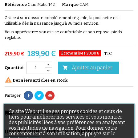
Référence
Cam Matic 142
Marque
CAM
Grâce à son dossier complètement réglable, la poussette est
utilisable dès la naissance jusqu'à 36 mois environ.
Vous apprécierez son assise confortable et son repose-pieds
réglable.
189,90 €
219,90 €
Économisez 30,00 €
TTC
Ajouter au panier

Quantité

Derniers articles en stock
Partager
Ce site Web utilise ses propres cookies et ceux de
local_shipping
Livraison prévue à partir du 08/08/2026
tiers pour améliorer nos services et vous montrer
des publicités liées à vos préférences en analysant
vos habitudes de navigation. Pour donner votre
DESCRIPTION
DÉTAILS DU PRODUIT
consentement à son utilisation, appuyez sur le