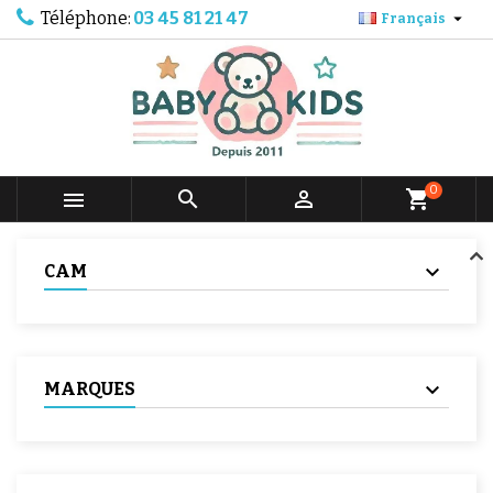
Téléphone:
03 45 81 21 47

Français
0



shopping_cart
CAM
MARQUES