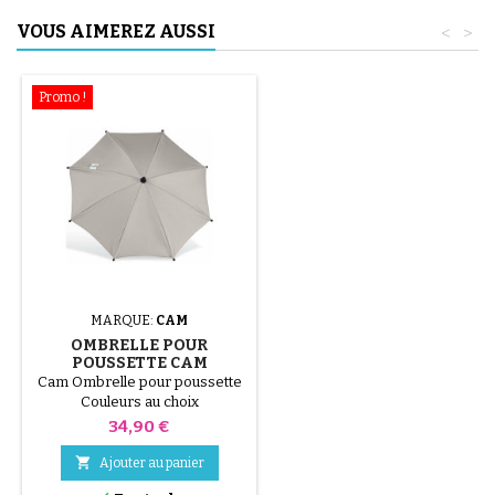
VOUS AIMEREZ AUSSI
<
>
Promo !
MARQUE:
CAM
OMBRELLE POUR
POUSSETTE CAM
Cam Ombrelle pour poussette
Couleurs au choix
Prix
34,90 €

Ajouter au panier