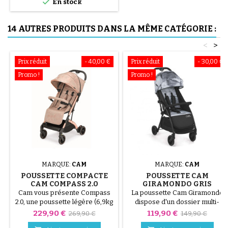

En stock
14 AUTRES PRODUITS DANS LA MÊME CATÉGORIE :
<
>
Prix réduit
- 40,00 €
Prix réduit
- 30,00 €
Promo !
Promo !
MARQUE:
CAM
MARQUE:
CAM
POUSSETTE COMPACTE
POUSSETTE CAM
CAM COMPASS 2.0
GIRAMONDO GRIS
JAQUARD ROSE
Cam vous présente Compass
La poussette Cam Giramondo
2.0, une poussette légère (6,9kg
dispose d'un dossier multi-
seulement !) grâce à son
positions utilisable dès la
Prix
Prix
Prix
Prix
229,90 €
119,90 €
269,90 €
149,90 €
châssis en aluminium et très
naissance jusqu'à 36 mois.
de
de