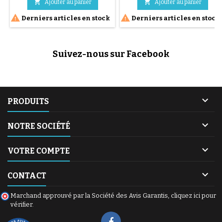
compacte pour vous faciliter la


Ajouter au panier
Ajouter au panier
vie dans tous vos
base
base


Derniers articles en stock
Derniers articles en stock
déplacements : train, métro,
voiture... La poussette Compass
2.0 est très simple d'utilisation,
notamment grâce à son
Suivez-nous sur Facebook
système de pliage d'une seule
main et qui tient debout une fois
pliée pour...

PRODUITS

NOTRE SOCIÉTÉ

VOTRE COMPTE

CONTACT
Marchand approuvé par la Société des Avis Garantis,
cliquez ici pour
vérifier
.