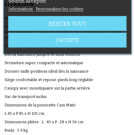
bouton Accepter.
LIVRAISON
Informations
Personnaliser les cookies
POUSSETTE CAM MATIC
REJETER TOUT
La poussette Cam Matic dispose d'une fermeture super compacte
et automatique ! Idéale lorsque que vous voyagez, elle est livrée
avec son sac de transport.
J'ACCEPTE
Caractéristiques de la poussette Cam Matic
Dès la naissance jusqu'à 36 mois environ
Fermeture super compacte et automatique
Dossier multi-positions idéal dès la naissance
Siège confortable et repose-pieds long réglable
Canopy avec moustiquaire sur la partie arrière
Sac de transport inclus
Dimensions de la poussette Cam Matic
L 45 x P 85 x H 101 cm
Dimensions pliées : L : 45 x P : 28 x H 56 cm
Poids : 5.9 kg