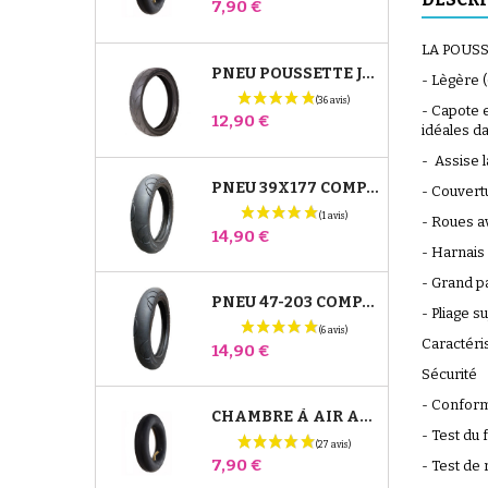
Prix
7,90 €
LA POUSS
PNEU POUSSETTE JANÉ SLALOM PRO ET POWERTWIN
- Lègère 
- Capote e
Prix
12,90 €
idéales d
- Assise 
PNEU 39X177 COMPATIBLE POUSSETTE BUGABOO DONKEY - POUR ROUE AVANT
- Couvert
- Roues a
Prix
14,90 €
- Harnais
- Grand p
PNEU 47-203 COMPATIBLE POUSSETTE BUGABOO DONKEY - POUR ROUE ARRIÈRE
- Pliage s
Caractéri
Prix
14,90 €
Sécurité
- Confor
CHAMBRE À AIR ARRIÈRE POUSSETTE WHIZZ RED CASTLE
- Test du 
Prix
7,90 €
- Test de 