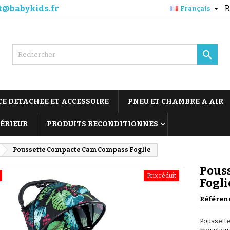
t@babykids.fr
B

Français

CE DETACHEE ET ACCESSOIRE
PNEU ET CHAMBRE A AIR
TÉRIEUR
PRODUITS RECONDITIONNES
Poussette Compacte Cam Compass Foglie
Pous
Prix réduit
Fogli
Référen
Poussette