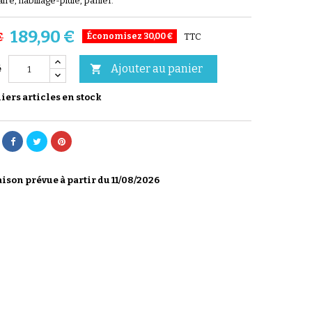
re, habillage-pluie, panier.
189,90 €
€
Économisez 30,00 €
TTC
Ajouter au panier

é
ers articles en stock
ison prévue à partir du 11/08/2026