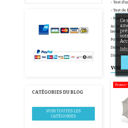
- Test d'u
- Test de 
- Matière
Ce 
amé
Accessoir
pré
lavables à
vot
Poids : 6,
Acc
Dimension
Info
Dimension
VOUS A
Promo !
CATÉGORIES DU BLOG
VOIR TOUTES LES
CATÉGORIES