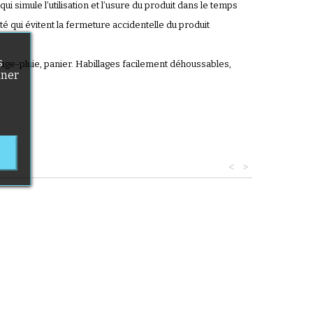
ui simule l’utilisation et l’usure du produit dans le temps
té qui évitent la fermeture accidentelle du produit
)
s
age-pluie, panier. Habillages facilement déhoussables,
nner
<
>