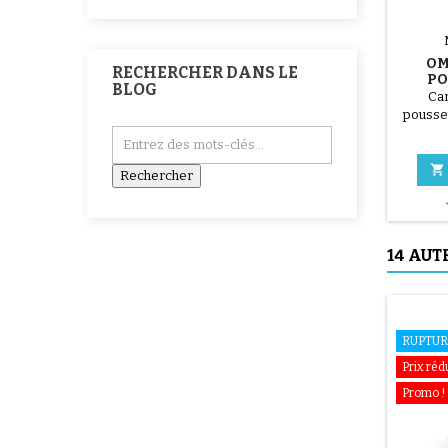
OM
RECHERCHER DANS LE
PO
BLOG
Ca
pousset

14 AUT
RUPTUR
Prix réd
Promo !