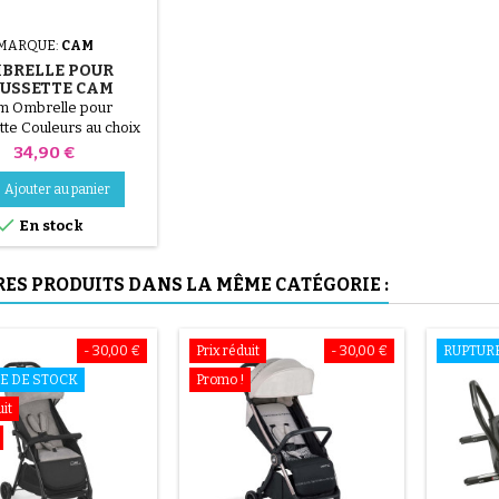
MARQUE:
CAM
(6 avis)
BRELLE POUR
USSETTE CAM
m Ombrelle pour
te Couleurs au choix
Prix
34,90 €
Ajouter au panier

En stock
(27 avis)
RES PRODUITS DANS LA MÊME CATÉGORIE :
- 30,00 €
Prix réduit
- 30,00 €
RUPTUR
E DE STOCK
Promo !
uit