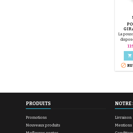
PO
GIR
La pous
dispos
positi
Pr
11
naissa


RU
PRODUITS
NOTRE 
Promotions
Livraison
Nouveaux produits
Mentions 
Meilleures ventes
Condition