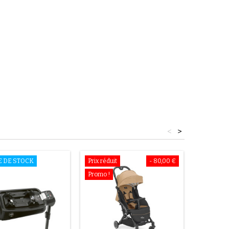
<
>
E DE STOCK
Prix réduit
- 80,00 €
Prix rédui
Promo !
Promo !