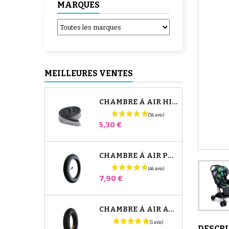
MARQUES
MEILLEURES VENTES
CHAMBRE À AIR HIGH TREK BÉBÉ CONFORT
Prix
5,30 €
CHAMBRE À AIR POUSSETTE JANÉ SLALOM PRO ET POWERTWIN
Prix
7,90 €
CHAMBRE À AIR AVANT POUSSETTE BUGABOO DONKEY
DESCR