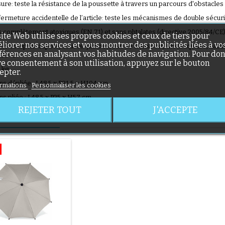
sure: teste la résistance de la poussette à travers un parcours d'obstacles q
(1 avis)
fermeture accidentelle de l’article: teste les mécanismes de double sécuri
s complètement atoxiques (EN 71) et sans phtalates (directive 2005/84/CE
site Web utilise ses propres cookies et ceux de tiers pour
liorer nos services et vous montrer des publicités liées à vo
es compris: capote, couvre-jambes, sac de transport, moustiquaire, habill
férences en analysant vos habitudes de navigation. Pour do
 30°C.
re consentement à son utilisation, appuyez sur le bouton
9 kg
epter.
s dépliée : L48,5 x P81,5 x H104 cm
rmations
Personnaliser les cookies
(36 avis)
s pliée : L48,5 x P25 x H57 cm
REJETER TOUT
J'ACCEPTE
IMEREZ AUSSI
(1 avis)