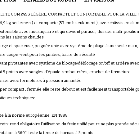
ETTE COMPASS LÉGÈRE, COMPACTE ET CONFORTABLE POUR LA VILLE !
(6,9 kg seulement) et compacte (57 cm h seulement ), avec châssis en alu
xtensible avec moustiquaire et qui devient parasol, dossier multi-position
ans les saisons chaudes
(56 avis)
large et spacieuse, poignée unie avec système de pliage à une seule main
ure coupe-vent pour les jambes, barre de sécurité
vant pivotantes avec système de blocage/déblocage on/off et arrière avec
 à 5 points avec sangles d'épaule rembourrées, crochet de fermeture
anier avec fermetures à pression aimantée
uper compact ; fermée elle reste debout et est facilement transportable g
(46 avis)
stiques techniques:
me à la norme européenne: EN 1888
frein: rend obligatoire l’utilisation du frein unifié pour une plus grande sécu
rotation à 360°: teste la tenue du harnais à 5 points