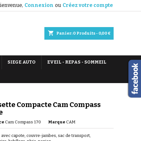
ienvenue,
Connexion
ou
Créez votre compte
shopping_cart
Panier:
0
Produits - 0,00 €
SIEGE AUTO
EVEIL - REPAS - SOMMEIL
sette Compacte Cam Compass
e
ce
Cam Compass 170
Marque
CAM
 avec capote, couvre-jambes, sac de transport,