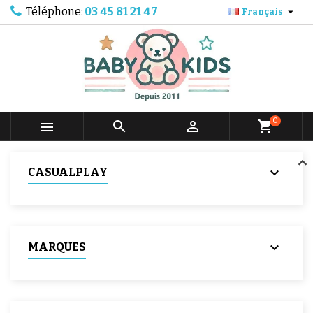
Téléphone:
03 45 81 21 47

Français
0



shopping_cart
CASUALPLAY
MARQUES