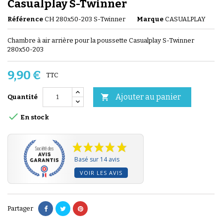
Casualplay S-Twinner
Référence
CH 280x50-203 S-Twinner
Marque
CASUALPLAY
Chambre à air arrière pour la poussette Casualplay S-Twinner
280x50-203
9,90 €
TTC
Ajouter au panier

Quantité

En stock
Basé sur 14 avis
VOIR LES AVIS
Partager