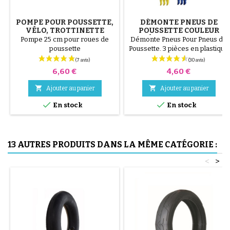
POMPE POUR POUSSETTE,
DÉMONTE PNEUS DE
VÉLO, TROTTINETTE
POUSSETTE COULEUR
ALÉATOIRE 1 LOT DE 3
Pompe 25 cm pour roues de
Démonte Pneus Pour Pneus de
PIÈCES
poussette
Poussette. 3 pièces en plastique
de haute qualité, couleur
aléatoire, noir, rouge, vert,
Prix
Prix
6,60 €
4,60 €
jaune et bleu ou 3 pièces en
acier ( gris ) Le montage du


Ajouter au panier
Ajouter au panier
pneu se fait sans outils et


uniquement à la main, cela évite
En stock
En stock
de percer la chambre à air.
13 AUTRES PRODUITS DANS LA MÊME CATÉGORIE :
<
>