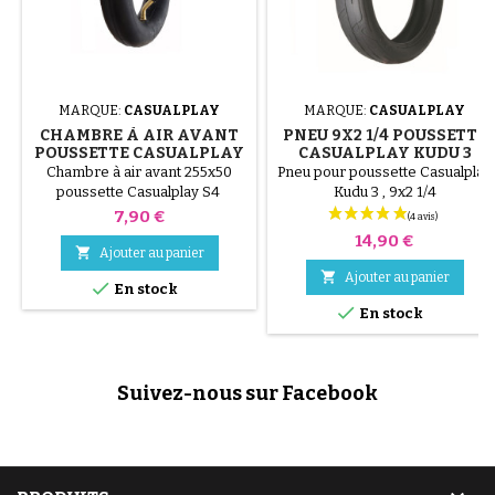
MARQUE:
CASUALPLAY
MARQUE:
CASUALPLAY
CHAMBRE À AIR AVANT
PNEU 9X2 1/4 POUSSETTE
POUSSETTE CASUALPLAY
CASUALPLAY KUDU 3
S4
Chambre à air avant 255x50
Pneu pour poussette Casualplay
poussette Casualplay S4
Kudu 3 , 9x2 1/4
Prix
7,90 €
Prix
14,90 €

Ajouter au panier

Ajouter au panier

En stock

En stock
Suivez-nous sur Facebook