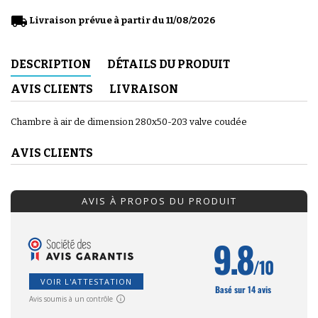
local_shipping
Livraison prévue à partir du 11/08/2026
DESCRIPTION
DÉTAILS DU PRODUIT
AVIS CLIENTS
LIVRAISON
Chambre à air de dimension 280x50-203 valve coudée
AVIS CLIENTS
AVIS À PROPOS DU PRODUIT
9.8
/10
VOIR L'ATTESTATION
Basé sur 14 avis
Avis soumis à un contrôle