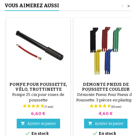
VOUS AIMEREZ AUSSI
<
>
POMPE POUR POUSSETTE,
DÉMONTE PNEUS DE
VÉLO, TROTTINETTE
POUSSETTE COULEUR
ALÉATOIRE 1 LOT DE 3
Pompe 25 cm pour roues de
Démonte Pneus Pour Pneus de
PIÈCES
poussette
Poussette. 3 pièces en plastique
de haute qualité, couleur
aléatoire, noir, rouge, vert,
Prix
Prix
6,60 €
4,60 €
jaune et bleu ou 3 pièces en
acier ( gris ) Le montage du


Ajouter au panier
Ajouter au panier
pneu se fait sans outils et


uniquement à la main, cela évite
En stock
En stock