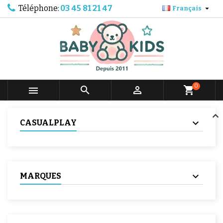
Téléphone:
03 45 81 21 47

Français
0



shopping_cart
CASUALPLAY
MARQUES