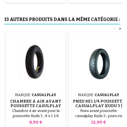
de percer la chambre à air.
13 AUTRES PRODUITS DANS LA MÊME CATÉGORIE :
<
>
MARQUE:
CASUALPLAY
MARQUE:
CASUALPLAY
CHAMBRE À AIR AVANT
PNEU 8X1 1/4 POUSSETTE
POUSSETTE CASULPLAY
CASUALPLAY KUDU 3 (
KUDU 3
200X45 )
Chambre à air avant pour la
Pneu avant poussette
poussette Kudu 3 , 8 x 1 1/4
casualplay Kudu 3 , pneu en
200x45 compatible avec le
Prix
Prix
8,90 €
12,90 €
pneu en 8x1 1/4