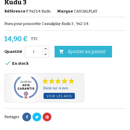
Kudu 3
Référence
P 9x21/4 Kudu
Marque
CASUALPLAY
Pneu pour poussette Casualplay Kudu 3 , 9x2 1/4
14,90 €
TTC
Ajouter au panier

Quantité

En stock
Basé sur 4 avis
VOIR LES AVIS
Partager