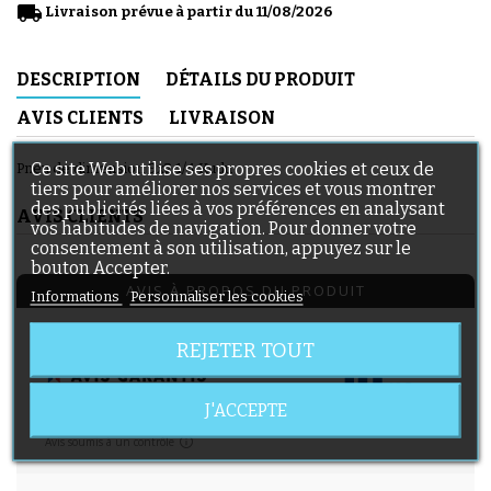
local_shipping
Livraison prévue à partir du 11/08/2026
DESCRIPTION
DÉTAILS DU PRODUIT
AVIS CLIENTS
LIVRAISON
Ce site Web utilise ses propres cookies et ceux de
Pneu de dimension 9x2 1/4 Kudu
tiers pour améliorer nos services et vous montrer
des publicités liées à vos préférences en analysant
AVIS CLIENTS
vos habitudes de navigation. Pour donner votre
consentement à son utilisation, appuyez sur le
bouton Accepter.
AVIS À PROPOS DU PRODUIT
Informations
Personnaliser les cookies
REJETER TOUT
10
/10
J'ACCEPTE
VOIR L'ATTESTATION
Basé sur 4 avis
Avis soumis à un contrôle