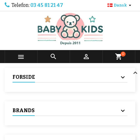
Telefon:
03 45 81 21 47

Dansk
0



shopping_cart
FORSIDE
BRANDS