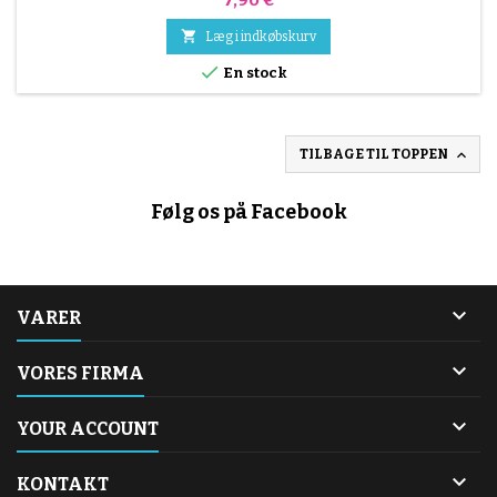

Læg i indkøbskurv

En stock

TILBAGE TIL TOPPEN
Følg os på Facebook

VARER

VORES FIRMA

YOUR ACCOUNT

KONTAKT