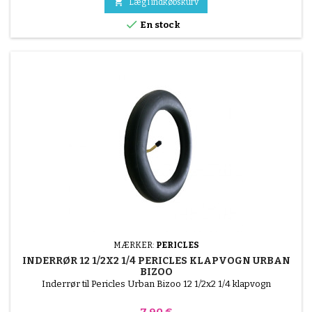

Læg i indkøbskurv

En stock
MÆRKER:
PERICLES
INDERRØR 12 1/2X2 1/4 PERICLES KLAPVOGN URBAN
BIZOO
Inderrør til Pericles Urban Bizoo 12 1/2x2 1/4 klapvogn
Pris
7,90 €