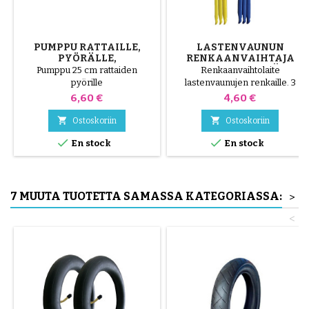
PUMPPU RATTAILLE,
LASTENVAUNUN
PYÖRÄLLE,
RENKAANVAIHTAJA
SKOOTTERILLE
SATUNNAINEN VÄRI 1
Pumppu 25 cm rattaiden
Renkaanvaihtolaite
PAKKAUS 3 KPL
pyörille
lastenvaunujen renkaille. 3
korkealaatuista muoviosaa,
Hinta
Hinta
6,60 €
4,60 €
satunnaiset värit, musta,
punainen, vihreä, keltainen ja


Ostoskoriin
Ostoskoriin
sininen tai 3 teräsosaa ( harmaa


En stock
En stock
) Rengas asennetaan käsin
ilman työkaluja, jotta vältetään
sisäkumin puhkaiseminen.
7 MUUTA TUOTETTA SAMASSA KATEGORIASSA:
>
<