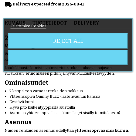
local_shipping
Delivery expected from 2026-08-11
KUVAUS
TUOTETIEDOT
DELIVERY
Customize Cookies
2 kpl Quinny Buzz -yhteensopivia
REJECT ALL
vararengasta
Vaihda
Quinny Buzz
-lastenvaunusi kuluneet renkaat tähän 2
kappaleen varaosarenkaiden pakkaukseen.
Laadukkaasta kumista valmistetut renkaat takaavat sujuvan
rullauksen, erinomaisen pidon ja hyvän kulutuskestävyyden.
Ominaisuudet
2 kappaleen varaosarenkaiden pakkaus
Yhteensopiva Quinny Buzz -lastenvaunun kanssa
Kestävä kumi
Hyvä pito kaikentyyppisillä alustoilla
Asennus yhteensopivalla sisäkumilla (ei sisälly toimitukseen)
Asennus
Näiden renkaiden asennus edellyttää
yhteensopivaa sisäkumia
.