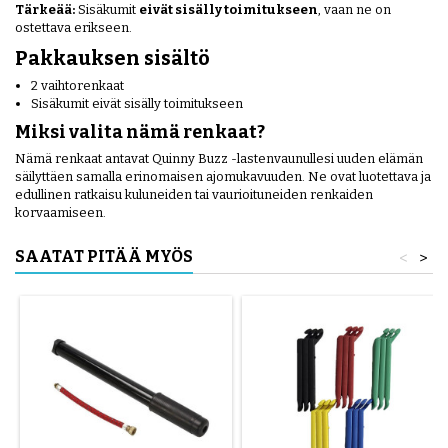
Tärkeää:
Sisäkumit
eivät sisälly toimitukseen
, vaan ne on
ostettava erikseen.
Pakkauksen sisältö
2 vaihtorenkaat
Sisäkumit eivät sisälly toimitukseen
Miksi valita nämä renkaat?
Nämä renkaat antavat Quinny Buzz -lastenvaunullesi uuden elämän
säilyttäen samalla erinomaisen ajomukavuuden. Ne ovat luotettava ja
edullinen ratkaisu kuluneiden tai vaurioituneiden renkaiden
korvaamiseen.
SAATAT PITÄÄ MYÖS
<
>