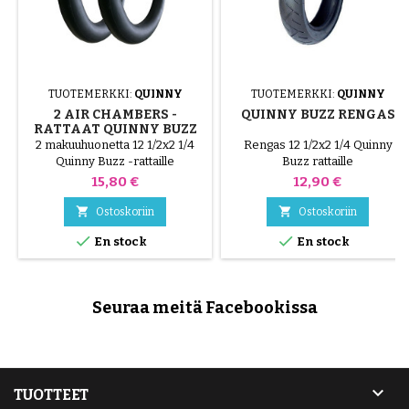
TUOTEMERKKI:
QUINNY
TUOTEMERKKI:
QUINNY
2 AIR CHAMBERS -
QUINNY BUZZ RENGAS
RATTAAT QUINNY BUZZ
2 makuuhuonetta 12 1/2x2 1/4
Rengas 12 1/2x2 1/4 Quinny
Quinny Buzz -rattaille
Buzz rattaille
Hinta
Hinta
15,80 €
12,90 €


Ostoskoriin
Ostoskoriin


En stock
En stock
Seuraa meitä Facebookissa

TUOTTEET