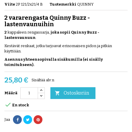
Viite
2P 121/2x21/4 B
Tuotemerkki
QUINNY
2 vararengasta Quinny Buzz -
lastenvaunuihin
2
kappaleen rengassarja,
joka sopii Quinny Buzz -
lastenvaunuun
.
Kestävät renkaat, jotka tarjoavat erinomaisen pidon ja pitkän
käyttöiän.
Asennus yhteensopivalla sisäkumilla (ei sisälly
toimitukseen).
25,80 €
Sisältää alv:n
Ostoskoriin

Määrä

En stock
Jaa