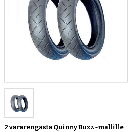
2 vararengasta Quinny Buzz -mallille