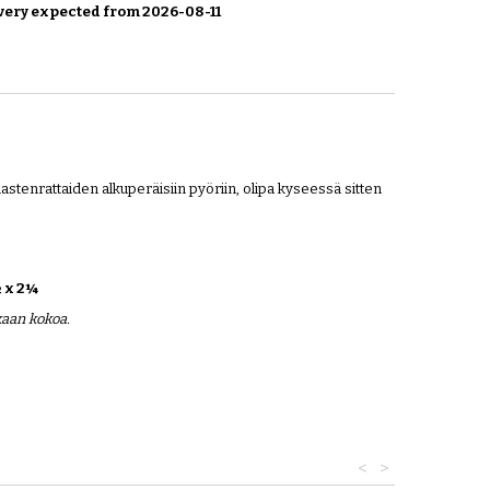
very expected from 2026-08-11
lastenrattaiden alkuperäisiin pyöriin, olipa kyseessä sitten
 x 2¼
kaan kokoa.
<
>