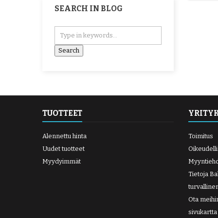
SEARCH IN BLOG
TUOTTEET
YRITY
Alennettu hinta
Toimitus
Uudet tuotteet
Oikeudell
Myydyimmät
Myyntieh
Tietoja B
turvallin
Ota meihi
sivukartta