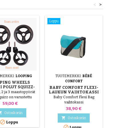
(koskematta sormillasi liimaa
<
>
lkupyörätyyppi
ja laastarin...
Loppu
MUKAU
MERKKI:
LOOPING
TUOTEMERKKI:
BÉBÉ
32X72
CONFORT
PING WHEELS
Muk
I POLUT SQUIZZ-
BABY COMFORT FLEXI-
vaunukop
RATTAILLE
, 2 ja 3 maastopyörät
LAUKUN VAIHTOKASSI
uizz on varustettu
Baby Comfort Flexi Bag
yörillä, sitä voivat
vaihtokassi
Hinta
59,00 €
 jopa 20 kg painavat
Hinta
38,90 €
! Voidaan irrottaa 5

Ostoskoriin
ssa ilman työkaluja

Ostoskoriin

Loppu
: 15,5 cm Takapyörät:

Loppu
18,5 cm