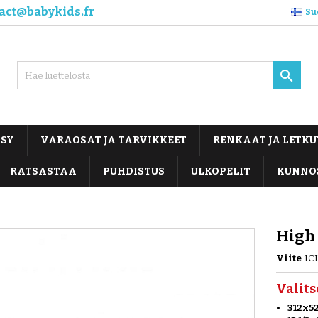
act@babykids.fr
Su

OSY
VARAOSAT JA TARVIKKEET
RENKAAT JA LETKU
RATSASTAA
PUHDISTUS
ULKOPELIT
KUNNO
High 
Viite
1C
Valits
312x52