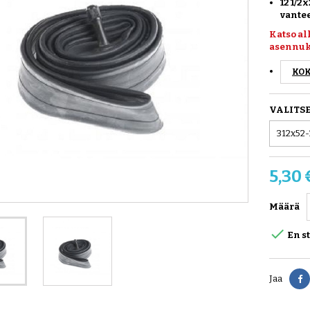
12 1/2
vante
Katso al
asennuk
KOK
VALITS
5,30 
Määrä

En s
Jaa