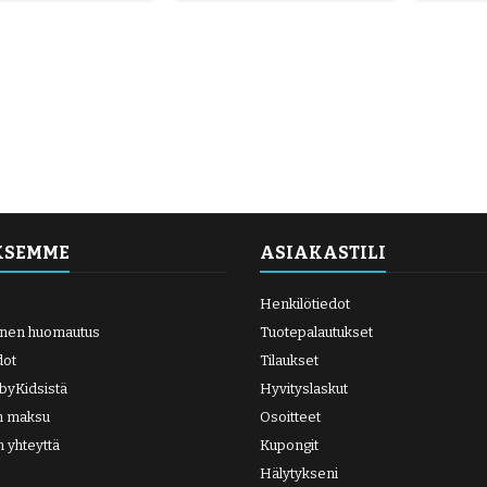
KSEMME
ASIAKASTILI
Henkilötiedot
inen huomautus
Tuotepalautukset
dot
Tilaukset
abyKidsistä
Hyvityslaskut
en maksu
Osoitteet
n yhteyttä
Kupongit
Hälytykseni