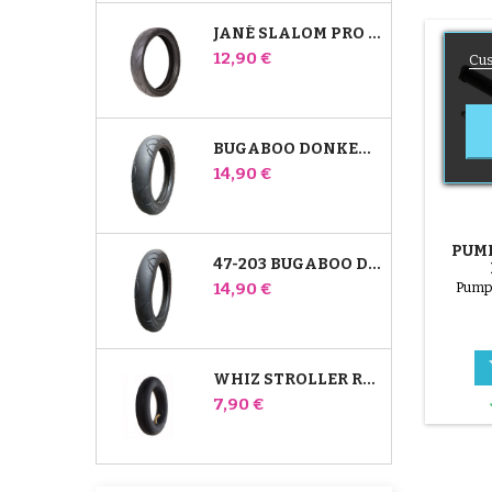
JANÉ SLALOM PRO JA POWERTWIN STROLLER TIRE
Hinta
12,90 €
Cus
BUGABOO DONKEY 39X177 YHTEENSOPIVA LASTENRATTAIDEN RENGAS - ETUPYÖRÄÄN
Hinta
14,90 €
PUMP
47-203 BUGABOO DONKEY -RATTAIDEN YHTEENSOPIVA RENGAS - TAKAPYÖRÄÄN
S
Hinta
14,90 €
Pump
WHIZ STROLLER REAR INNER TUBE RED CASTLE
Hinta
7,90 €