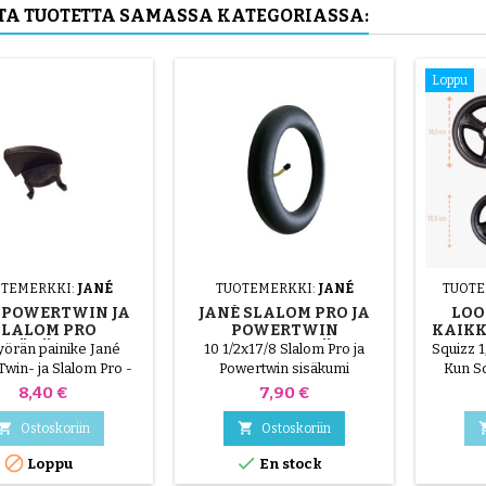
UTA TUOTETTA SAMASSA KATEGORIASSA:
po
Loppu
TEMERKKI:
JANÉ
TUOTEMERKKI:
JANÉ
TUOTE
 POWERTWIN JA
JANÉ SLALOM PRO JA
LOO
SLALOM PRO
POWERTWIN
KAIKK
PYÖRÄN LUKKO
RATTAIDEN SISÄKUMI
yörän painike Jané
10 1/2x17/8 Slalom Pro ja
Squizz 1
win- ja Slalom Pro -
Powertwin sisäkumi
Kun Sq
rattaille
maastop
Hinta
Hinta
8,40 €
7,90 €
käyttää
lapset


Ostoskoriin
Ostoskoriin
sekunni


Loppu
En stock
Etupyörät