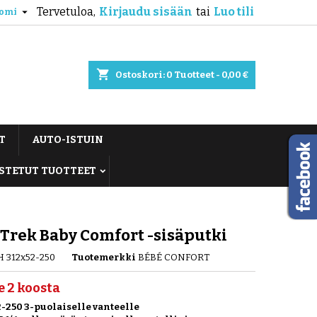
Tervetuloa,
Kirjaudu sisään
tai
Luo tili

omi
shopping_cart
Ostoskori:
0
Tuotteet - 0,00 €
T
AUTO-ISTUIN
STETUT TUOTTEET
Trek Baby Comfort -sisäputki
H 312x52-250
Tuotemerkki
BÉBÉ CONFORT
e 2 koosta
-250 3-puolaiselle vanteelle