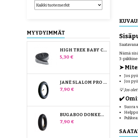
KUVAU
MYYDYIMMÄT
Sisäpu
Saatavana
HIGH TREK BABY COMFORT -SISÄPUTKI
Nämä sisä
Hinta
5,30 €
3-piikkin
➤ Mite
Jos py
Jos py
JANÉ SLALOM PRO JA POWERTWIN RATTAIDEN SISÄKUMI
Hinta
7,90 €
💡 Jos ole
✔️ Om
Suora ve
Helppo 
BUGABOO DONKEY RATTAIDEN ETUILMAKAMMIO
Puhkea
Hinta
7,90 €
SAATA