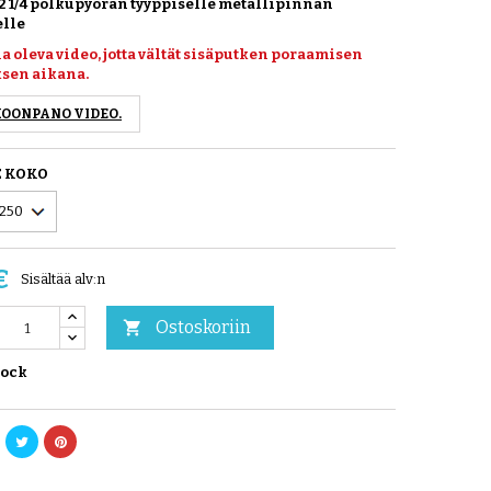
x2 1/4 polkupyörän tyyppiselle metallipinnan
elle
la oleva video, jotta vältät sisäputken poraamisen
sen aikana.
OONPANO VIDEO.
E KOKO
€
Sisältää alv:n
Ostoskoriin

tock