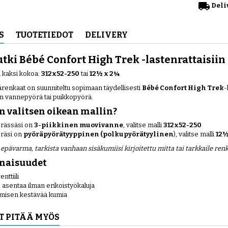
local_shipping
Deli
S
TUOTETIEDOT
DELIVERY
tki Bébé Confort High Trek -lastenrattaisiin
 kaksi kokoa:
312x52-250
tai
12½ x 2¼
renkaat on suunniteltu sopimaan täydellisesti
Bébé Confort High Trek
-
en vannepyörä tai puikkopyörä.
n valitsen oikean mallin?
örässäsi on
3-piikkinen muovivanne
, valitse malli
312x52-250
öräsi on
pyöräpyörätyyppinen (polkupyörätyylinen
), valitse malli
12½
t epävarma, tarkista vanhaan sisäkumiisi kirjoitettu mitta tai tarkkaile ren
inaisuudet
nttiili
asentaa ilman erikoistyökaluja
misen kestävää kumia
T PITÄÄ MYÖS