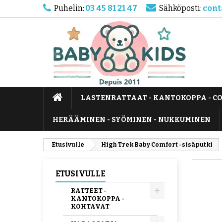
Puhelin:
03 45 81 21 47
Sähköposti:
cont
LASTENRATTAAT - KANTOKOPPA - C
HERÄÄMINEN - SYÖMINEN - NUKKUMINEN
Etusivulle
High Trek Baby Comfort -sisäputki
ETUSIVULLE
RATTEET -
KANTOKOPPA -
KOHTAVAT