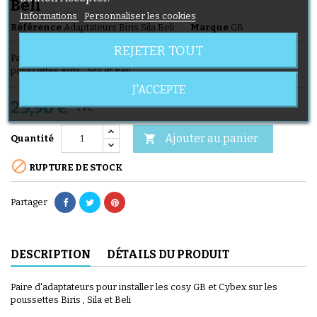
Beli
Informations
Personnaliser les cookies
Référence
Adaptateurs Biris Sila Beli
Marque
GB
REJETER TOUT
Paire d'adaptateurs pour fixer les cosy GB et Cybex sur les
poussettes Biris , Sila et Beli
J'ACCEPTE
29,90 €
TTC
Ajouter au panier

Quantité

RUPTURE DE STOCK
Partager
DESCRIPTION
DÉTAILS DU PRODUIT
Paire d'adaptateurs pour installer les cosy GB et Cybex sur les
poussettes Biris , Sila et Beli