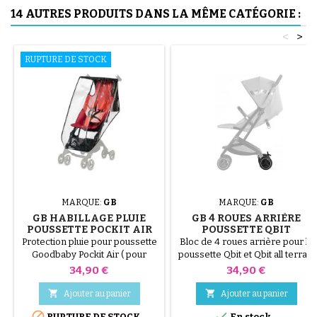
14 AUTRES PRODUITS DANS LA MÊME CATÉGORIE :
<
>
RUPTURE DE STOCK
MARQUE:
GB
MARQUE:
GB
GB HABILLAGE PLUIE
GB 4 ROUES ARRIÈRE
POUSSETTE POCKIT AIR
POUSSETTE QBIT
TOUT TERRAIN
Protection pluie pour poussette
Bloc de 4 roues arrière pour la
Goodbaby Pockit Air ( pour
poussette Qbit et Qbit all terrain
canopy plat comme sur la photo
de GoodBaby
Prix
Prix
34,90 €
34,90 €
) Compatible avec la Pockit


Ajouter au panier
Ajouter au panier


RUPTURE DE STOCK
En stock