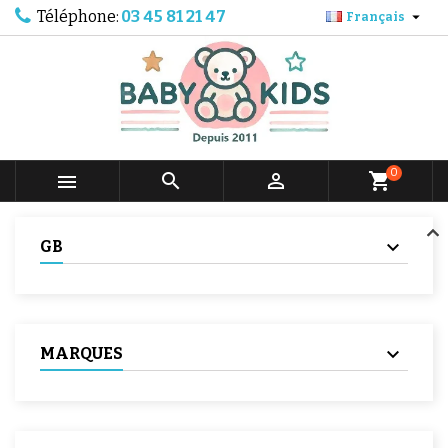
Téléphone:
03 45 81 21 47

Français
0



shopping_cart
GB
MARQUES