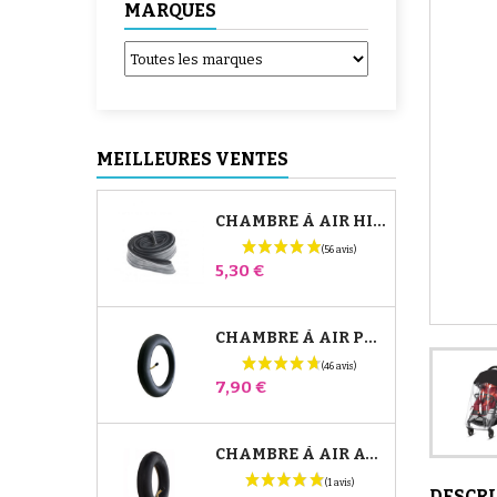
MARQUES
MEILLEURES VENTES
CHAMBRE À AIR HIGH TREK BÉBÉ CONFORT
Prix
5,30 €
CHAMBRE À AIR POUSSETTE JANÉ SLALOM PRO ET POWERTWIN
Prix
7,90 €
CHAMBRE À AIR AVANT POUSSETTE BUGABOO DONKEY
DESCR