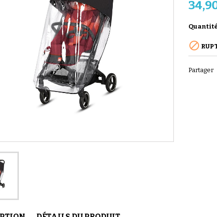
34,9
Quantit

RUPT
Partager
IPTION
DÉTAILS DU PRODUIT