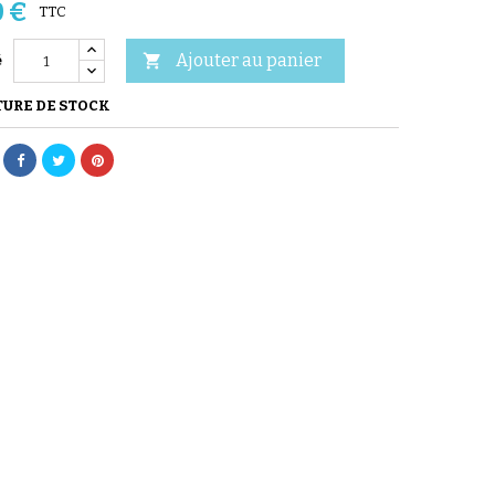
0 €
TTC
Ajouter au panier

é
URE DE STOCK