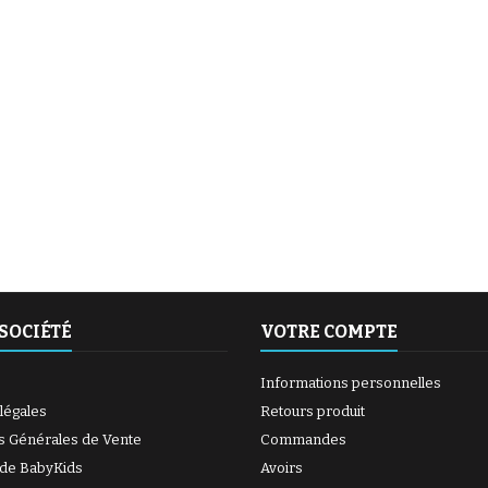
(6 avis)
(27 avis)
SOCIÉTÉ
VOTRE COMPTE
Informations personnelles
légales
Retours produit
s Générales de Vente
Commandes
 de BabyKids
Avoirs