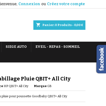
ienvenue,
Connexion
ou
Créez votre compte
shopping_cart
Panier:
0
Produits - 0,00 €
SIEGE AUTO
EVEIL - REPAS - SOMMEIL
billage Pluie QBIT+ All City
ce
HP QBIT+ All City
Marque
GB
n pluie pour poussette Goodbaby QBIT+ All City