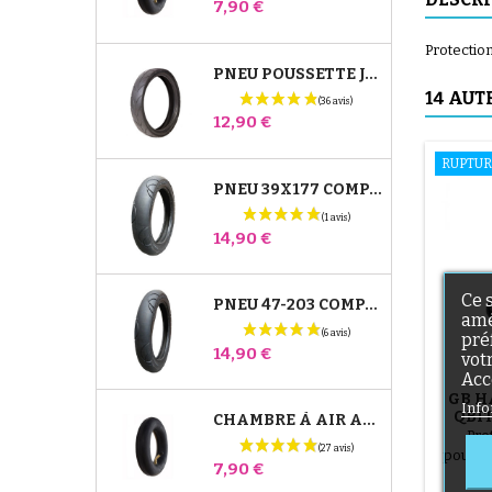
Prix
7,90 €
Protectio
PNEU POUSSETTE JANÉ SLALOM PRO ET POWERTWIN
14 AUT
Prix
12,90 €
RUPTUR
PNEU 39X177 COMPATIBLE POUSSETTE BUGABOO DONKEY - POUR ROUE AVANT
Prix
14,90 €
Ce 
PNEU 47-203 COMPATIBLE POUSSETTE BUGABOO DONKEY - POUR ROUE ARRIÈRE
amé
pré
Prix
14,90 €
vot
Acc
GB H
Info
QBI
CHAMBRE À AIR ARRIÈRE POUSSETTE WHIZZ RED CASTLE
Pro
pousse
Prix
7,90 €