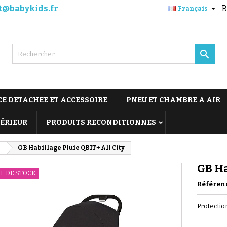
t@babykids.fr
B

Français

CE DETACHEE ET ACCESSOIRE
PNEU ET CHAMBRE A AIR
TÉRIEUR
PRODUITS RECONDITIONNES
B
GB Habillage Pluie QBIT+ All City
GB Ha
E DE STOCK
Référen
Protectio