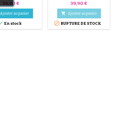
Besafe....
Prix
Prix
34,90 €
39,90 €


Ajouter au panier
Ajouter au panier

RUP


En stock
RUPTURE DE STOCK