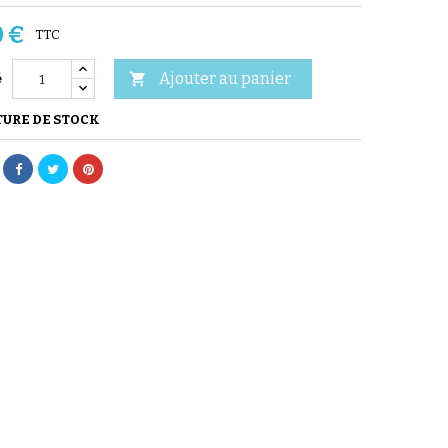
0 €
TTC
Ajouter au panier

é
URE DE STOCK