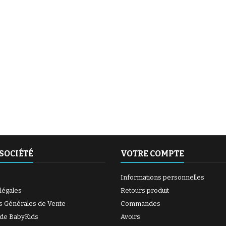
(6 avis)
(27 avis)
SOCIÉTÉ
VOTRE COMPTE
Informations personnelles
légales
Retours produit
s Générales de Vente
Commandes
 de BabyKids
Avoirs