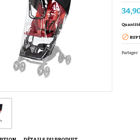
34,9
Quantit

RUPT
Partager
IPTION
DÉTAILS DU PRODUIT