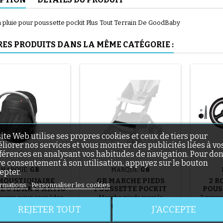
n pluie pour poussette pockit Plus Tout Terrain De GoodBaby
RES PRODUITS DANS LA MÊME CATÉGORIE :
(56 avis)
site Web utilise ses propres cookies et ceux de tiers pour
liorer nos services et vous montrer des publicités liées à vo
(46 avis)
férences en analysant vos habitudes de navigation. Pour do
re consentement à son utilisation, appuyez sur le bouton
MARQUE:
GB
MARQUE:
GB
epter.
MOUSTIQUAIRE
GB MARCHE PIEDS
2 R
rmations
Personnaliser les cookies
E 0 IDAN & ARTIO
POUSSETTE POCKIT
POUS
PLUS, POCKIT PLUS ALL
uaire pour cosy Idan
Marche pieds pour la
2 roues
TERRAIN
o pour protéger bébé
poussette Pockit+, Pockit+ All
plus al
REJETER TOUT
J'ACCEPTE
rs des balades !
terrain de GoodBaby. Non
écro
Prix
19,90 €