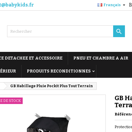
t@babykids.fr
B

Français

CE DETACHEE ET ACCESSOIRE
PNEU ET CHAMBRE A AIR
TÉRIEUR
PRODUITS RECONDITIONNES
B
GB Habillage Pluie Pockit Plus Tout Terrain
GB Ha
E DE STOCK
Terr
Référen
Protectio