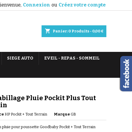
ienvenue,
Connexion
ou
Créez votre compte
shopping_cart
Panier:
0
Produits - 0,00 €
SIEGE AUTO
EVEIL - REPAS - SOMMEIL
billage Pluie Pockit Plus Tout
ain
ce
HP Pockit + Tout Terrain
Marque
GB
n pluie pour poussette Goodbaby Pockit + Tout Terrain