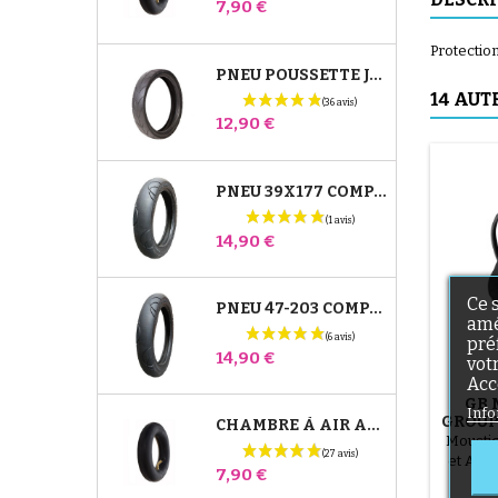
Prix
7,90 €
Protectio
PNEU POUSSETTE JANÉ SLALOM PRO ET POWERTWIN
14 AUT
Prix
12,90 €
PNEU 39X177 COMPATIBLE POUSSETTE BUGABOO DONKEY - POUR ROUE AVANT
Prix
14,90 €
Ce 
PNEU 47-203 COMPATIBLE POUSSETTE BUGABOO DONKEY - POUR ROUE ARRIÈRE
amé
pré
Prix
14,90 €
vot
Acc
GB 
Info
GROUP
CHAMBRE À AIR ARRIÈRE POUSSETTE WHIZZ RED CASTLE
Moustiq
et Arti
Prix
7,90 €
lo