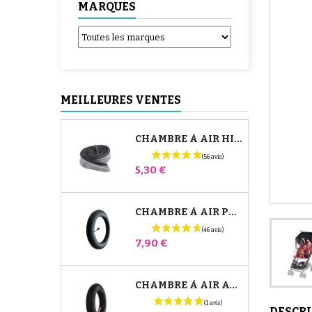
MARQUES
MEILLEURES VENTES
CHAMBRE À AIR HIGH TREK BÉBÉ CONFORT
Prix
5,30 €
CHAMBRE À AIR POUSSETTE JANÉ SLALOM PRO ET POWERTWIN
Prix
7,90 €
CHAMBRE À AIR AVANT POUSSETTE BUGABOO DONKEY
DESCR