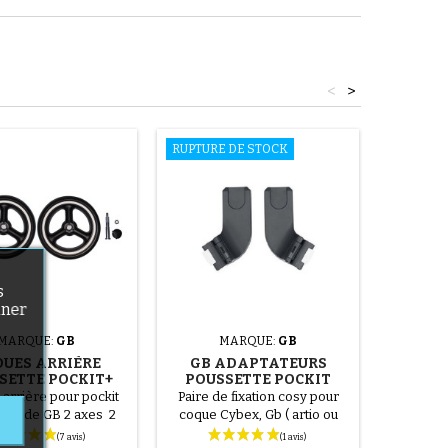
<
>
RUPTURE DE STOCK
RUPTURE
s
nner
MARQUE:
GB
MARQUE:
GB
OUES ARRIÈRE
GB ADAPTATEURS
GB HA
SETTE POCKIT+
POUSSETTE POCKIT
QBIT
ALL CITY
PLUS ET POCKIT PLUS
 arrière pour pockit
Paire de fixation cosy pour
Prote
ALL TERRAIN
l city de GB 2 axes 2
coque Cybex, Gb ( artio ou
pousset
us 2 enjoliveurs
Aton ) NUna, Recaro, Kiddy et