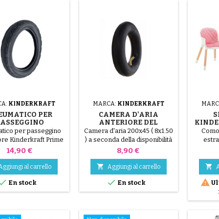
CA:
KINDERKRAFT
MARCA:
KINDERKRAFT
MARC
EUMATICO PER
CAMERA D'ARIA
S
PASSEGGINO
ANTERIORE DEL
KINDE
POSTERIORE
PASSEGGINO
tico per passeggino
Camera d'aria 200x45 ( 8x1.50
Comod
ERKRAFT PRIME
KINDERKRAFT MOOV
ore Kinderkraft Prime
) a seconda della disponibilità
estra
25 Il pneumatico può
la camera d'aria può essere
Kind
Prezzo
Prezzo
14,90 €
8,90 €
montato solo con una
8x2.0-5
trasf
a d'aria, che non è
class


Aggiungi al carrello
Aggiungi al carrello
A
inclusa.
cresci



En stock
En stock
Ul