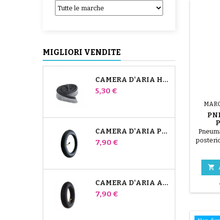
MIGLIORI VENDITE
CAMERA D'ARIA HIGH TREK BÉBÉ CONFORT
Prezzo
5,30 €
MAR
PN
CAMERA D'ARIA PER PASSEGGINO JANÉ SLALOM PRO E POWERTWIN
Pneuma
KIND
posteri
Prezzo
7,90 €
12x2.1
essere 
camer

CAMERA D'ARIA ANTERIORE DEL PASSEGGINO BUGABOO DONKEY
Prezzo
7,90 €