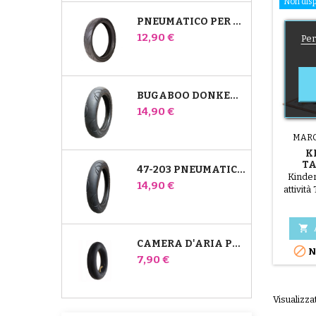
Non disp
PNEUMATICO PER PASSEGGINO JANÉ SLALOM PRO E POWERTWIN
Prezzo
12,90 €
Per
BUGABOO DONKEY 39X177 PNEUMATICO COMPATIBILE PER PASSEGGINO - PER RUOTA ANTERIORE
Prezzo
14,90 €
MAR
K
TA
47-203 PNEUMATICO COMPATIBILE CON IL PASSEGGINO BUGABOO DONKEY - PER RUOTA POSTERIORE
AT
Kinder
Prezzo
14,90 €
attività
nascita, 
Kinderk
uti

Matera
CAMERA D'ARIA POSTERIORE WHIZ RED CASTLE

N
arch
Prezzo
7,90 €
mater
mater
garantir
Visualizzat