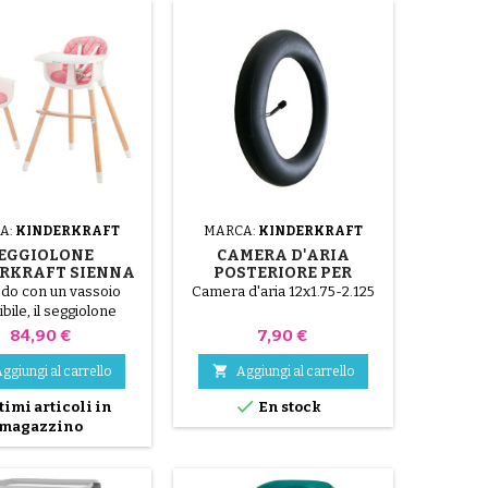
L'angolo dello schienale può
essere regolato in modo che
il bambino possa dormire
comodamente....
A:
KINDERKRAFT
MARCA:
KINDERKRAFT
EGGIOLONE
CAMERA D'ARIA
RKRAFT SIENNA
POSTERIORE PER
PINK
PASSEGGINO
o con un vassoio
Camera d'aria 12x1.75-2.125
KINDERKRAFT MOOV
ibile, il seggiolone
erkraft Sienna si
Prezzo
Prezzo
84,90 €
7,90 €
orma in una sedia
ica per seguire la

ggiungi al carrello
Aggiungi al carrello
ta del tuo bambino.

timi articoli in
En stock
magazzino