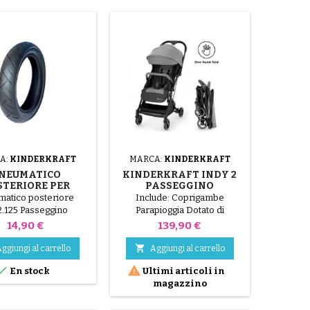
A:
KINDERKRAFT
MARCA:
KINDERKRAFT
NEUMATICO
KINDERKRAFT INDY 2
STERIORE PER
PASSEGGINO
ASSEGGINO
ACCOGLIENTE GRIGIO
matico posteriore
Include: Coprigambe
ERKRAFT MOOV
2.125 Passeggino
Parapioggia Dotato di
nderkraft Moov
ammortizzatori e ruote
Prezzo
Prezzo
14,90 €
139,90 €
anteriori piroettanti, Indy 2 è
facile da manovrare sui

ggiungi al carrello
Aggiungi al carrello
marciapiedi della città. Si


En stock
Ultimi articoli in
ripiega in un pacchetto
magazzino
compatto con una sola mano,
in modo da poterlo portare
con sé sui mezzi pubblici.