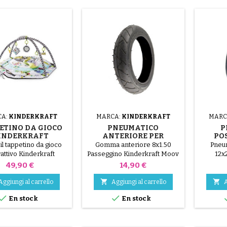
CA:
KINDERKRAFT
MARCA:
KINDERKRAFT
MARC
ETINO DA GIOCO
PNEUMATICO
P
INDERKRAFT
ANTERIORE PER
PO
SMARTPLAY
PASSEGGINO
P
il tappetino da gioco
Gomma anteriore 8x1.50
Pneu
KINDERKRAFT MOOV
KIND
rattivo Kinderkraft
Passeggino Kinderkraft Moov
12x
lay! Questo grande
Ki
Prezzo
Prezzo
49,90 €
14,90 €
sino offre al bambino
moda area giochi! Il


Aggiungi al carrello
Aggiungi al carrello
A
el tappetino è spesso


En stock
En stock
o morbido, i suoi lati
o essere sollevati e
 per formare un box.