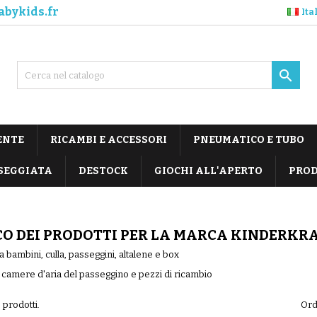
abykids.fr
Ita

ENTE
RICAMBI E ACCESSORI
PNEUMATICO E TUBO
SEGGIATA
DESTOCK
GIOCHI ALL'APERTO
PROD
CO DEI PRODOTTI PER LA MARCA KINDERKR
 bambini, culla, passeggini, altalene e box
amere d'aria del passeggino e pezzi di ricambio
 prodotti.
Ord