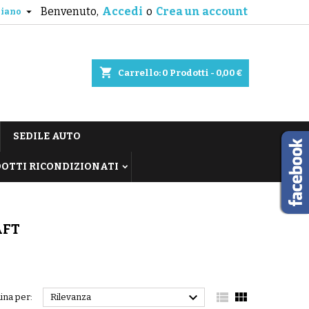
Benvenuto,
Accedi
o
Crea un account

liano
shopping_cart
Carrello:
0
Prodotti - 0,00 €
SEDILE AUTO
OTTI RICONDIZIONATI
AFT



ina per:
Rilevanza