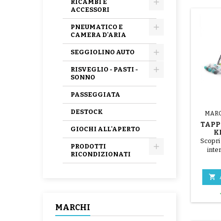
RICAMBI E
ACCESSORI
PNEUMATICO E
CAMERA D'ARIA
SEGGIOLINO AUTO
RISVEGLIO - PASTI -
SONNO
PASSEGGIATA
DESTOCK
MAR
TAPP
GIOCHI ALL'APERTO
K
Scopri 
PRODOTTI
inte
RICONDIZIONATI
Smartp
materas
una co

fondo d
e molt
posson
MARCHI
legati