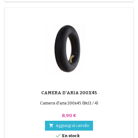
CAMERA D'ARIA 200X45
Camera d'aria 200x45 (8x11 / 4)
Prezzo
8,90 €

Aggiungi al carrello

En stock