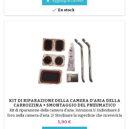

Aggiungi al carrello

En stock
KIT DI RIPARAZIONE DELLA CAMERA D'ARIA DELLA
CARROZZINA + SMONTAGGIO DEL PNEUMATICO
Kit di riparazione della camera d'aria. Istruzioni 1/ Individuare il
foro nella camera d'aria. 2/ Strofinare la superficie che riceverà la
toppa con il raschietto in dotazione. 3/ Sgrassare, pulire e
Prezzo
5,90 €
asciugare la superficie. 4/ Stendere l'adesivo in modo uniforme