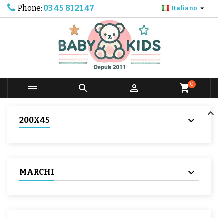
Phone:
03 45 81 21 47

Italiano
0



shopping_cart
200X45
MARCHI