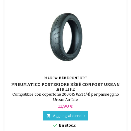
MARCA:
BÉBÉ CONFORT
PNEUMATICO POSTERIORE BÉBÉ CONFORT URBAN
AIR LIFE
Compatibile con copertone 200x45 (8x1 1/4) per passeggino
Urban Air Life
Prezzo
11,90 €

Aggiungi al carrello

En stock