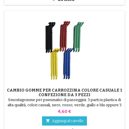
CAMBIO GOMME PER CARROZZINA COLORE CASUALE 1
CONFEZIONE DA 3 PEZZI
Smontagomme per pneumatici di passeggini. 3 parti in plastica di
alta qualità, colori casuali, nero, rosso, verde, giallo e blu oppure 3
parti in acciaio ( grigio ) Il montaggio del pneumatico avviene a
Prezzo
4,60 €
mano, senza attrezzi, per evitare di forare la camera d'aria.

Aggiungi al carrello