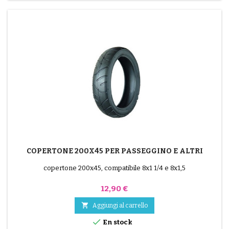
COPERTONE 200X45 PER PASSEGGINO E ALTRI
copertone 200x45, compatibile 8x1 1/4 e 8x1,5
Prezzo
12,90 €

Aggiungi al carrello

En stock