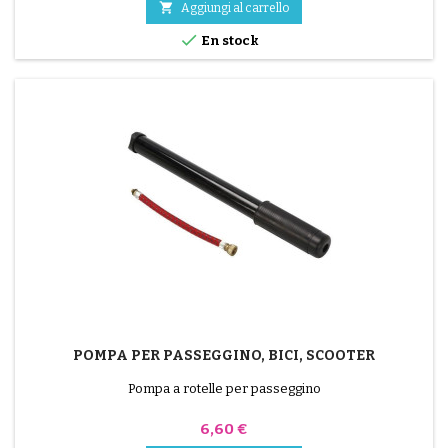
intorno al foro. 5/ Attendere circa 1 minuto finché la colla non è

Aggiungi al carrello
più lucida. 6/...

En stock
POMPA PER PASSEGGINO, BICI, SCOOTER
Pompa a rotelle per passeggino
Prezzo
6,60 €