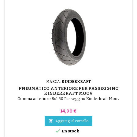
MARCA:
KINDERKRAFT
PNEUMATICO ANTERIORE PER PASSEGGINO
KINDERKRAFT MOOV
Gomma anteriore 8x1.50 Passeggino Kinderkraft Moov
Prezzo
14,90 €

Aggiungi al carrello

En stock