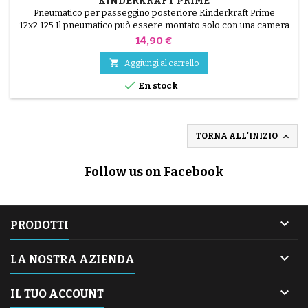
KINDERKRAFT PRIME
Pneumatico per passeggino posteriore Kinderkraft Prime
12x2.125 Il pneumatico può essere montato solo con una camera
d'aria, che non è inclusa.
Prezzo
14,90 €

Aggiungi al carrello

En stock

TORNA ALL'INIZIO
Follow us on Facebook

PRODOTTI

LA NOSTRA AZIENDA

IL TUO ACCOUNT