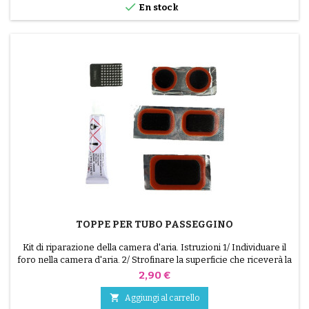

En stock
TOPPE PER TUBO PASSEGGINO
Kit di riparazione della camera d'aria. Istruzioni 1/ Individuare il
foro nella camera d'aria. 2/ Strofinare la superficie che riceverà la
toppa con il raschietto in dotazione. 3/ Sgrassare, pulire e
Prezzo
2,90 €
asciugare la superficie. 4/ Stendere l'adesivo in modo uniforme
intorno al foro. 5/ Attendere circa 1 minuto finché la colla non è

Aggiungi al carrello