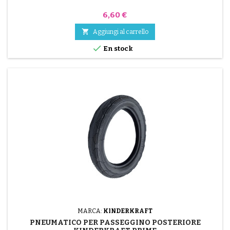
Prezzo
6,60 €

Aggiungi al carrello

En stock
MARCA:
KINDERKRAFT
PNEUMATICO PER PASSEGGINO POSTERIORE