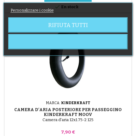

En stock
Personalizzare i cookie
RIFIUTA TUTTI
MARCA:
KINDERKRAFT
CAMERA D'ARIA POSTERIORE PER PASSEGGINO
KINDERKRAFT MOOV
Camera d'aria 12x1.75-2.125
Prezzo
7,90 €