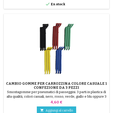
più lucida. 6/...

En stock
CAMBIO GOMME PER CARROZZINA COLORE CASUALE 1
CONFEZIONE DA 3 PEZZI
Smontagomme per pneumatici di passeggini. 3 parti in plastica di
alta qualità, colori casuali, nero, rosso, verde, giallo e blu oppure 3
parti in acciaio ( grigio ) Il montaggio del pneumatico avviene a
Prezzo
4,60 €
mano, senza attrezzi, per evitare di forare la camera d'aria.

Aggiungi al carrello