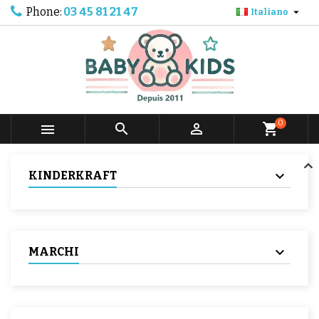
Phone:
03 45 81 21 47

Italiano
0



shopping_cart
KINDERKRAFT
MARCHI