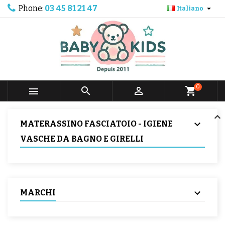
Phone:
03 45 81 21 47

Italiano
0



shopping_cart
MATERASSINO FASCIATOIO - IGIENE
VASCHE DA BAGNO E GIRELLI
MARCHI