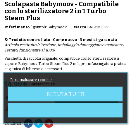
Scolapasta Babymoov - Compatibile
con lo sterilizzatore 2 in 1 Turbo
Steam Plus
Riferimento
Égouttoir Babymoov
Marca
BABYMOOV
🔄
Prodotto controllato - Come nuovo - 3 mesi di garanzia
Articolo restituito (ritrazione, imballaggio danneggiato o mancante).
Testato, funzionante al 100%.
Vaschetta di raccolta originale, compatibile con lo sterilizzatore a
vapore Babymoov Turbo Steam Plus 2 in 1, per un'asciugatura pratica
e igienica di biberon e accessori.
Personalizzare i cookie
14,90 €
Tasse incluse
RIFIUTA TUTTI
Aggiungi al carrello

Quantità

Ultimi articoli in magazzino
Condividi