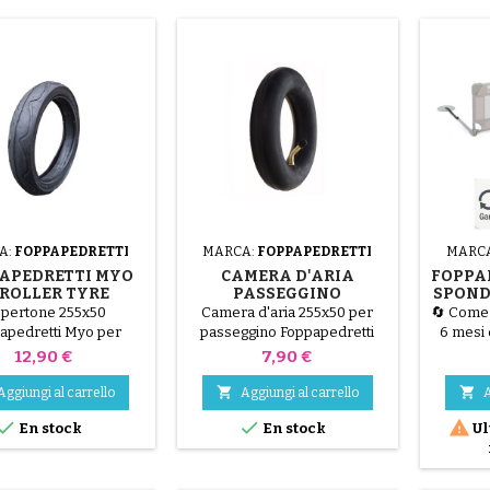
A:
FOPPAPEDRETTI
MARCA:
FOPPAPEDRETTI
MARC
APEDRETTI MYO
CAMERA D'ARIA
FOPPA
ROLLER TYRE
PASSEGGINO
SPONDA
FOPPAPEDRETTI MYO
SPOND
pertone 255x50
Camera d'aria 255x50 per
🔄 Come 
P
apedretti Myo per
passeggino Foppapedretti
6 mesi 
passeggino
Myo
provenie
Prezzo
Prezzo
12,90 €
7,90 €
cliente
danneggia


Aggiungi al carrello
Aggiungi al carrello
A
tecnici 



En stock
En stock
Ul
La spo
Foppape
di sicu
150 cm, 