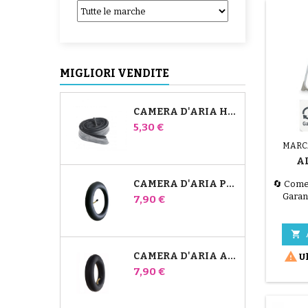
MIGLIORI VENDITE
CAMERA D'ARIA HIGH TREK BÉBÉ CONFORT
Prezzo
5,30 €
MARC
A
FO
CAMERA D'ARIA PER PASSEGGINO JANÉ SLALOM PRO E POWERTWIN
🔄 Come 
CARIL
Garan
Prezzo
7,90 €
EL
prov
TE
clie
danneggi

tecnici 

CAMERA D'ARIA ANTERIORE DEL PASSEGGINO BUGABOO DONKEY
Ul
L'a
Prezzo
FOPPAP
7,90 €
idea
risvegli
kg). È 