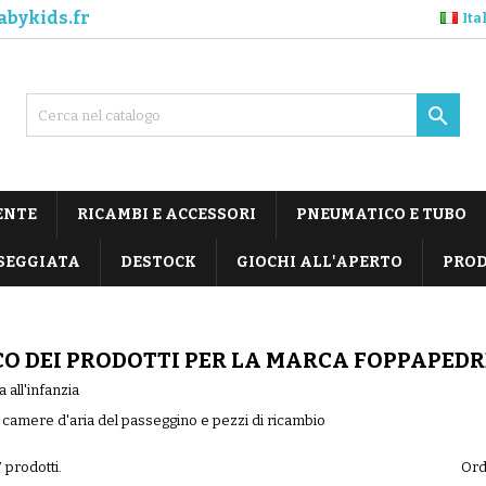
abykids.fr
Ita

ENTE
RICAMBI E ACCESSORI
PNEUMATICO E TUBO
SEGGIATA
DESTOCK
GIOCHI ALL'APERTO
PROD
O DEI PRODOTTI PER LA MARCA FOPPAPEDR
 all'infanzia
amere d'aria del passeggino e pezzi di ricambio
 prodotti.
Ord