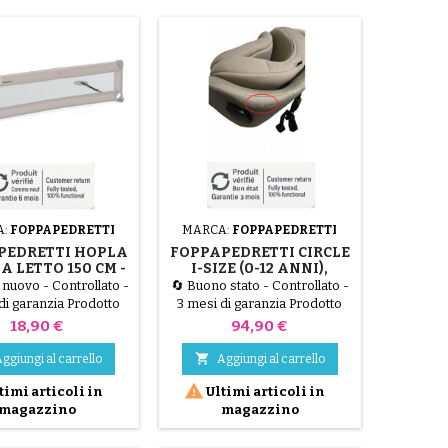
A:
FOPPAPEDRETTI
MARCA:
FOPPAPEDRETTI
PEDRETTI HOPLA
FOPPAPEDRETTI CIRCLE
 LETTO 150 CM -
I-SIZE (0-12 ANNI),
A DI SICUREZZA
GIREVOLE A 360°,
nuovo - Controllato -
🔄 Buono stato - Controllato -
IEGHEVOLE
ISOFIX, SABLE
di garanzia Prodotto
3 mesi di garanzia Prodotto
nte da un reso di un
proveniente da un reso
Prezzo
Prezzo
18,90 €
94,90 €
 o da un imballaggio
cliente o da un imballo
to, testato dai nostri
danneggiato, testato dai nostri

ggiungi al carrello
Aggiungi al carrello
e funzionante al 100%.
tecnici e funzionante al 100%.

timi articoli in
Ultimi articoli in
nda per letto Hopla
Il Seggiolino Auto
magazzino
magazzino
dretti è una sponda
Foppapedretti Circle I-Size è
rezza extra-lunga da
un modello completo:
ideale per assicurare
girevole a 360°, omologato da