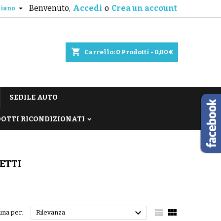
Benvenuto,
Accedi
o
Crea un account

liano
shopping_cart
Carrello:
0
Prodotti - 0,00 €
SEDILE AUTO
OTTI RICONDIZIONATI
ETTI



ina per:
Rilevanza