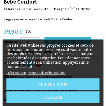
Bébé Confort
Référence
Hamac Loola 2 MB
Marque
BÉBÉ CONFORT
Siège poussette Loola 2 ou Loola 3 Bébé Confort
79,90 €
TTC
Ajouter au panier

Quantité
Ce site Web utilise ses propres cookies et ceux de
tiers pour améliorer nos services et vous montrer

Derniers articles en stock
des publicités liées à vos préférences en analysant
vos habitudes de navigation. Pour donner votre
consentement à son utilisation, appuyez sur le
Partager
bouton Accepter.
Informations
Personnaliser les cookies
local_shipping
Livraison prévue à partir du 11/08/2026
REJETER TOUT
DESCRIPTION
DÉTAILS DU PRODUIT
J'ACCEPTE
LIVRAISON