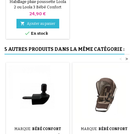
BÉBÉ CONFORT
Habillage pluie poussette Loola
2 ou Loola 3 Bébé Confort
Prix
24,90 €

Ajouter au panier

En stock
5 AUTRES PRODUITS DANS LA MÊME CATÉGORIE :
<
>
MARQUE:
BÉBÉ CONFORT
MARQUE:
BÉBÉ CONFORT