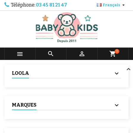
Téléphone:
03 45 81 21 47

Français
0



shopping_cart
LOOLA
MARQUES