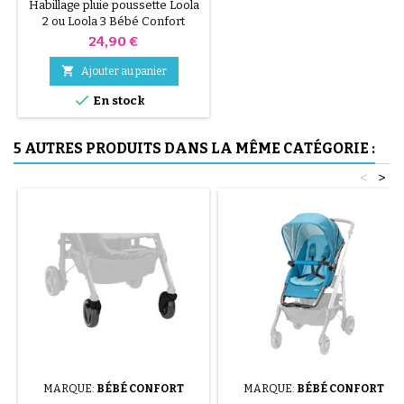
BÉBÉ CONFORT
Habillage pluie poussette Loola
2 ou Loola 3 Bébé Confort
Prix
24,90 €

Ajouter au panier

En stock
5 AUTRES PRODUITS DANS LA MÊME CATÉGORIE :
<
>
MARQUE:
BÉBÉ CONFORT
MARQUE:
BÉBÉ CONFORT