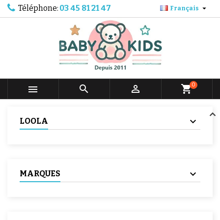
Téléphone:
03 45 81 21 47

Français
0



shopping_cart
LOOLA
MARQUES