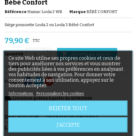
Bébé Confort
Référence
Hamac Loola 2 WB
Marque
BÉBÉ CONFORT
Siège poussette Loola 2 ou Loola 3 Bébé Confort
79,90 €
TTC
Ajouter au panier

Quantité
Ce site Web utilise ses propres cookies et ceux de
tiers pour améliorer nos services et vous montrer

En stock
des publicités liées à vos préférences en analysant
vos habitudes de navigation. Pour donner votre
consentement à son utilisation, appuyez sur le
Partager
bouton Accepter.
Informations
Personnaliser les cookies
local_shipping
Livraison prévue à partir du 11/08/2026
REJETER TOUT
DESCRIPTION
DÉTAILS DU PRODUIT
J'ACCEPTE
LIVRAISON