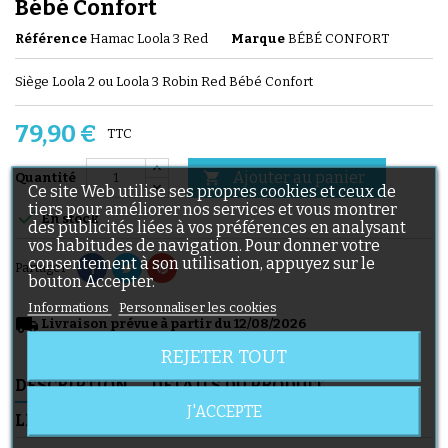
Bébé Confort
Référence
Hamac Loola 3 Red
Marque
BÉBÉ CONFORT
Siège Loola 2 ou Loola 3 Robin Red Bébé Confort
79,90 €
TTC
Ajouter au panier

Quantité
Ce site Web utilise ses propres cookies et ceux de
tiers pour améliorer nos services et vous montrer

En stock
des publicités liées à vos préférences en analysant
vos habitudes de navigation. Pour donner votre
consentement à son utilisation, appuyez sur le
Partager
bouton Accepter.
Informations
Personnaliser les cookies
local_shipping
Livraison prévue à partir du 12/08/2026
REJETER TOUT
DESCRIPTION
DÉTAILS DU PRODUIT
J'ACCEPTE
LIVRAISON