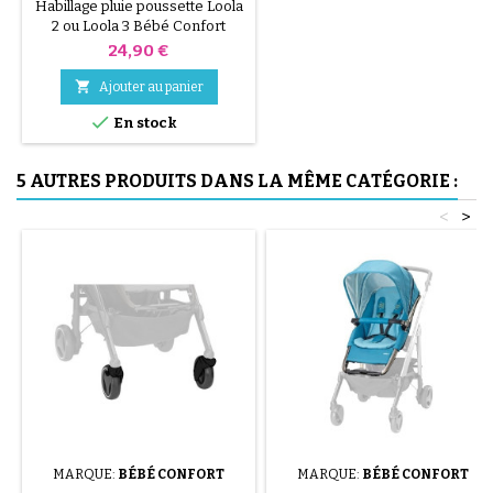
BÉBÉ CONFORT
Habillage pluie poussette Loola
2 ou Loola 3 Bébé Confort
Prix
24,90 €

Ajouter au panier

En stock
5 AUTRES PRODUITS DANS LA MÊME CATÉGORIE :
<
>
MARQUE:
BÉBÉ CONFORT
MARQUE:
BÉBÉ CONFORT