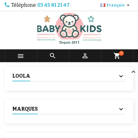
Téléphone:
03 45 81 21 47

Français
0



shopping_cart
LOOLA
MARQUES