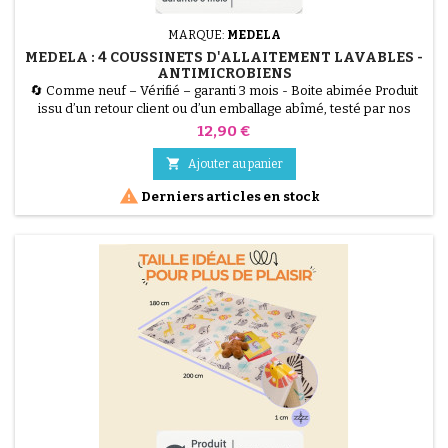
MARQUE:
MEDELA
MEDELA : 4 COUSSINETS D'ALLAITEMENT LAVABLES -
ANTIMICROBIENS
🔄 Comme neuf – Vérifié – garanti 3 mois - Boite abimée Produit
issu d’un retour client ou d’un emballage abîmé, testé par nos
techniciens et 100 % fonctionnel. Les Coussinets d'Allaitement
Prix
12,90 €
Lavables Medela (Lot de 4) sont la solution écologique et
hygiénique pour les fuites de lait. Fabriqués dans un matériau

Ajouter au panier
antimicrobien spécial qui réduit les odeurs,...

Derniers articles en stock