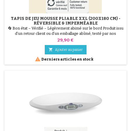
TAPIS DE JEU MOUSSE PLIABLE XXL (200X180 CM) -
RÉVERSIBLE & IMPERMÉABLE
🔄 Bon état – Vérifié – Légèrement abimé sur le bord Produit issu
d’un retour client ou d’un emballage abîmé, testé par nos
techniciens et 100 % fonctionnel. Offrez à votre enfant un espace
Prix
29,90 €
de jeu géant et sécurisé avec ce Tapis de Jeu Pliable XXL (200 x
180 cm). Fabriqué en mousse XPE épaisse (1 cm) et isolante, il

Ajouter au panier
amortit les chutes et protège du froid....

Derniers articles en stock