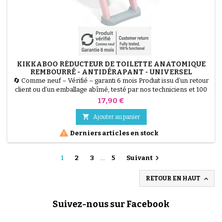
KIKKABOO RÉDUCTEUR DE TOILETTE ANATOMIQUE
REMBOURRÉ - ANTIDÉRAPANT - UNIVERSEL
🔄 Comme neuf – Vérifié – garanti 6 mois Produit issu d’un retour
client ou d’un emballage abîmé, testé par nos techniciens et 100
% fonctionnel. Le Réducteur de Toilette KikkaBoo facilite
Prix
17,90 €
l'apprentissage de la propreté. Il est doté d'une assise
anatomique et d'un rembourrage doux pour un confort maximal

Ajouter au panier
de l'enfant. Antidérapant et équipé de poignées de...

Derniers articles en stock

1
2
3
…
5
Suivant

RETOUR EN HAUT
Suivez-nous sur Facebook