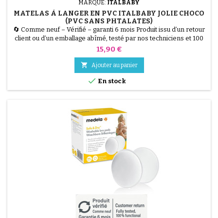
MARQUE:
ITALBABY
MATELAS À LANGER EN PVC ITALBABY JOLIE CHOCO
(PVC SANS PHTALATES)
🔄 Comme neuf – Vérifié – garanti 6 mois Produit issu d’un retour
client ou d’un emballage abîmé, testé par nos techniciens et 100
% fonctionnel. Assurez confort et sécurité à votre bébé pendant
Prix
15,90 €
le change avec le Matelas à Langer Italbaby Jolie. Fabriqué en PVC
souple sans phtalates, il est hygiénique et facilement lavable. Ses

Ajouter au panier
deux bords rehaussés offrent...

En stock