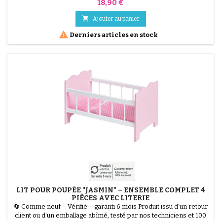
% fonctionnel. Gagnez de la place sans sacrifier le confort ! La
Prix
18,90 €
Baignoire Pliable Mobiclinic Bubba est la solution parfaite pour les
petits espaces et les voyages. Dotée d'un intérieur et de pieds

Ajouter au panier
antidérapants pour une...

Derniers articles en stock
LIT POUR POUPÉE "JASMIN" – ENSEMBLE COMPLET 4
PIÈCES AVEC LITERIE
🔄 Comme neuf – Vérifié – garanti 6 mois Produit issu d’un retour
client ou d’un emballage abîmé, testé par nos techniciens et 100