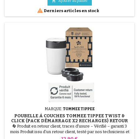
PVC imperméable est facile à nettoyer, tandis que son garnissage

Ajouter au panier
en ouate de polyester assure un...

Derniers articles en stock
MARQUE:
TOMMEE TIPPEE
POUBELLE À COUCHES TOMMEE TIPPEE TWIST &
CLICK (PACK DÉMARRAGE X2 RECHARGES) RETOUR
CLIENT, TRACES D'USURE
🔄 Produit en retour client, traces d'usure – Vérifié – garanti 3
mois Produit issu d’un retour client, testé par nos techniciens et
100 % fonctionnel. La Poubelle à Couches Tommee Tippee Twist
Prix
12,90 €