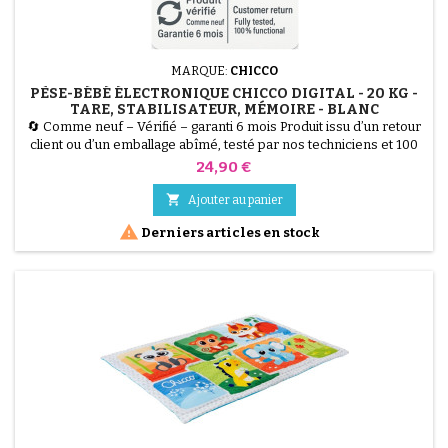
MARQUE:
CHICCO
PÈSE-BÉBÉ ÉLECTRONIQUE CHICCO DIGITAL - 20 KG -
TARE, STABILISATEUR, MÉMOIRE - BLANC
🔄 Comme neuf – Vérifié – garanti 6 mois Produit issu d’un retour
client ou d’un emballage abîmé, testé par nos techniciens et 100
% fonctionnel. Ce Pèse-Bébé Électronique Chicco Digital (Blanc)
Prix
24,90 €
vous assure un suivi de croissance ultra-précis jusqu'à 20 kg. Il
intègre 3 fonctions essentielles : la Fonction Tare (pour peser

Ajouter au panier
bébé avec une serviette), le...

Derniers articles en stock