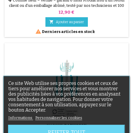
🔄 Comme neuf – Vérifié – garanti 6 mois Produit issu d’un retour
client ou d’un emballage abîmé, testé par nos techniciens et 100
% fonctionnel. Poubelle à couches Tommee Tippee Twist &amp;
Prix
12,90 €
Click, grande capacité, système anti-odeurs et anti-germes.
Vendu sans recharges, recharges disponibles séparément.

Ajouter au panier

Derniers articles en stock
Ce site Web utilise ses propres cookies et ceux de
tiers pour améliorer nos services et vous montrer
des publicités liées à vos préférences en analysant
vos habitudes de navigation. Pour donner votre
consentement à son utilisation, appuyez sur le
bouton Accepter.
Informations
Personnaliser les cookies
MARQUE:
BABYMOOV
REJETER TOUT
ÉGOUTTOIR BABYMOOV – COMPATIBLE