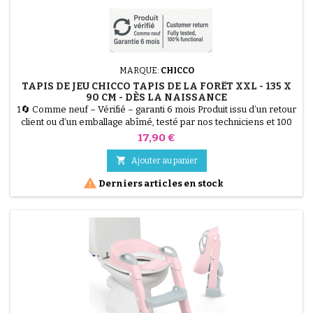
MARQUE:
CHICCO
TAPIS DE JEU CHICCO TAPIS DE LA FORÊT XXL - 135 X
90 CM - DÈS LA NAISSANCE
1🔄 Comme neuf – Vérifié – garanti 6 mois Produit issu d’un retour
client ou d’un emballage abîmé, testé par nos techniciens et 100
% fonctionnel. Offrez à votre bébé un espace de jeu géant avec le
Prix
17,90 €
Tapis de Jeu Chicco Tapis de la Forêt XXL. Ses dimensions extra
larges (135 x 90 cm) offrent une liberté de mouvement unique. Ce

Ajouter au panier
tapis doux, rembourré et très...

Derniers articles en stock