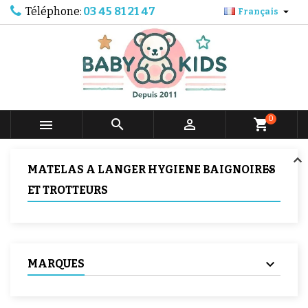
Téléphone:
03 45 81 21 47

Français
0



shopping_cart
MATELAS A LANGER HYGIENE BAIGNOIRES
ET TROTTEURS
MARQUES