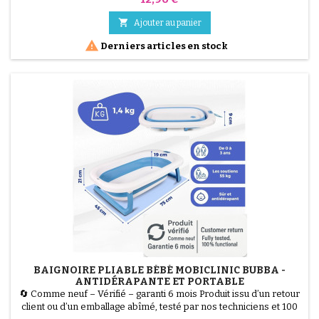
&amp; Click est la solution la plus hygiénique pour la chambre de
bébé. Grâce à son mécanisme Twist &amp; Click, chaque couche

Ajouter au panier
est enveloppée individuellement par...

Derniers articles en stock
BAIGNOIRE PLIABLE BÉBÉ MOBICLINIC BUBBA -
ANTIDÉRAPANTE ET PORTABLE
🔄 Comme neuf – Vérifié – garanti 6 mois Produit issu d’un retour
client ou d’un emballage abîmé, testé par nos techniciens et 100