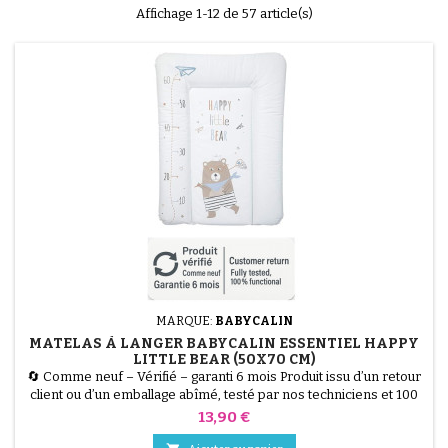
Affichage 1-12 de 57 article(s)
MARQUE:
BABYCALIN
MATELAS À LANGER BABYCALIN ESSENTIEL HAPPY
LITTLE BEAR (50X70 CM)
🔄 Comme neuf – Vérifié – garanti 6 mois Produit issu d’un retour
client ou d’un emballage abîmé, testé par nos techniciens et 100
% fonctionnel. Le Matelas à Langer BABYCALIN Essentiel Happy
Prix
13,90 €
Little Bear (50x70 cm) allie hygiène et confort. Sa surface 100%