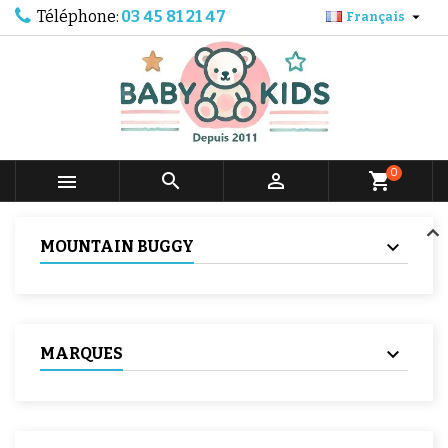
Téléphone:
03 45 81 21 47

Français
0



shopping_cart
MOUNTAIN BUGGY
MARQUES