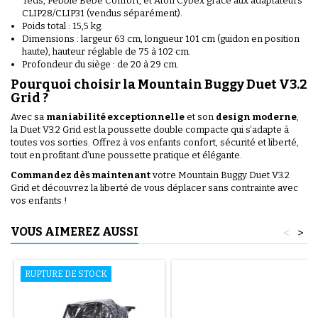
Teds, Pebble Bébé Confort, et Aton Cybex grâce aux adaptateurs
CLIP28/CLIP31 (vendus séparément).
Poids total : 15,5 kg.
Dimensions : largeur 63 cm, longueur 101 cm (guidon en position
haute), hauteur réglable de 75 à 102 cm.
Profondeur du siège : de 20 à 29 cm.
Pourquoi choisir la Mountain Buggy Duet V3.2
Grid ?
Avec sa
maniabilité exceptionnelle
et son
design moderne
,
la Duet V3.2 Grid est la poussette double compacte qui s’adapte à
toutes vos sorties. Offrez à vos enfants confort, sécurité et liberté,
tout en profitant d’une poussette pratique et élégante.
Commandez dès maintenant
votre Mountain Buggy Duet V3.2
Grid et découvrez la liberté de vous déplacer sans contrainte avec
vos enfants !
VOUS AIMEREZ AUSSI
<
>
RUPTURE DE STOCK