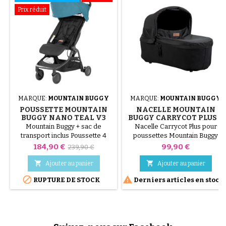
Prix réduit
MARQUE:
MOUNTAIN BUGGY
MARQUE:
MOUNTAIN BUGGY
POUSSETTE MOUNTAIN
NACELLE MOUNTAIN
BUGGY NANO TEAL V3
BUGGY CARRYCOT PLUS –
COMPATIBLE URBAN
Mountain Buggy + sac de
Nacelle Carrycot Plus pour
JUNGLE, TERRAIN, +ONE –
transport inclus Poussette 4
poussettes Mountain Buggy
COULEUR ONYX
roues nano V3. Utilisable de la
Urban Jungle, Terrain et +One.
Prix
Prix
Prix
184,90 €
99,90 €
239,90 €
naissance à 4 ans environ.
Couleur Onyx, confortable et
de
Suivant les compagnies, elle
sécurisée dès la naissance


Ajouter au panier
Ajouter au panier
passe en bagage à main dans
base
jusqu’à 15 kg.


RUPTURE DE STOCK
Derniers articles en stock
l'avion