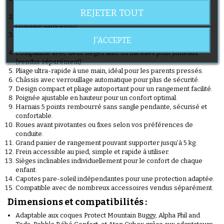
partout facilement.
REJETER TOUT
Système de franchissement des trottoirs performant pour une
conduite sans effort.
Transformation en poussette simple possible avec sac Joey
J'ACCEPTE
(vendu séparément).
Compatible avec deux sièges auto ou nacelles pour jumeaux
(vendus séparément).
Pliage ultra-rapide à une main, idéal pour les parents pressés.
Châssis avec verrouillage automatique pour plus de sécurité.
Design compact et pliage autoportant pour un rangement facilité.
Poignée ajustable en hauteur pour un confort optimal.
Harnais 5 points rembourré sans sangle pendante, sécurisé et
confortable.
Roues avant pivotantes ou fixes selon vos préférences de
conduite.
Grand panier de rangement pouvant supporter jusqu’à 5 kg.
Frein accessible au pied, simple et rapide à utiliser.
Sièges inclinables individuellement pour le confort de chaque
enfant.
Capotes pare-soleil indépendantes pour une protection adaptée.
Compatible avec de nombreux accessoires vendus séparément.
Dimensions et compatibilités :
Adaptable aux coques Protect Mountain Buggy, Alpha Phil and