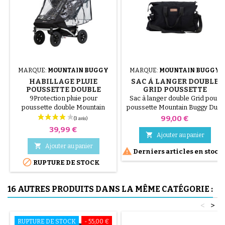
MARQUE:
MOUNTAIN BUGGY
MARQUE:
MOUNTAIN BUGGY
HABILLAGE PLUIE
SAC À LANGER DOUBLE
POUSSETTE DOUBLE
GRID POUSSETTE
MOUNTAIN BUGGY DUET
MOUNTAIN BUGGY DUET
9Protection pluie pour
Sac à langer double Grid pour
V3
poussette double Mountain
poussette Mountain Buggy Duet
Buggy Duet V3
Prix
99,00 €
Prix
39,99 €

Ajouter au panier

Ajouter au panier

Derniers articles en stock

RUPTURE DE STOCK
16 AUTRES PRODUITS DANS LA MÊME CATÉGORIE :
<
>
RUPTURE DE STOCK
- 55,00 €