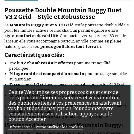
Poussette Double Mountain Buggy Duet
V3.2 Grid – Style et Robustesse
La
Mountain Buggy Duet V3.2 Grid
est la poussette double idéale
pour les familles actives recherchant un parfait équilibre entre
style, confort et durabilité
. Compacte avec seulement 63 cm de
largeur, elle vous accompagne partout, en ville comme en pleine
nature, grâce à ses
pneus gonflables tout-terrain
.
Caractéristiques clés :
Inclus 2 chambres à air offertes
pour une tranquillité
prolongée.
Pliage rapide et compact d'une main
pour un usage simplifié
au quotidien.
Tissu à motif Grid
avec housse réversible polyester 450 D et
fond noir anti-accrocs.
Ce site Web utilise ses propres cookies et ceux de
Roues avant élargies
pour plus de stabilité, conformes aux
tiers pour améliorer nos services et vous montrer
normes EN188 / 2013.
des publicités liées à vos préférences en analysant
Pneus gonflables 25 cm
assurant une excellente performance
vos habitudes de navigation. Pour donner votre
durable sur tous terrains.
consentement à son utilisation, appuyez sur le
Protection solaire UV50+
garantie grâce à la capote.
bouton Accepter.
15 raisons d’adorer la Duet Mountain Buggy :
Informations
Personnaliser les cookies
Largeur identique à une poussette simple (63 cm) pour passer