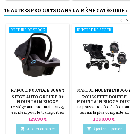
pénétrer et offre un
environnement sombre parfait
16 AUTRES PRODUITS DANS LA MÊME CATÉGORIE :
pour favoriser le
sommeil.couverture de mailles
<
>
: abrite de la lumière et protège
du vent léger et des...
RUPTURE DE STOCK
RUPTURE DE STOCK
MARQUE:
MOUNTAIN BUGGY
MARQUE:
MOUNTAIN BUGGY
SIÈGE AUTO GROUPE 0+
POUSSETTE DOUBLE
MOUNTAIN BUGGY
MOUNTAIN BUGGY DUET
PROTECT
V3 BLACK + 2 COQUES
Le siège auto Mountain Buggy
La poussette côte à côte tout-
PROTECT I-SIZE
est idéal pour le transport en
terrain la plus compacte au
voiture de votre nouveau-né
monde jamais conçue!
Prix
Prix
129,90 €
1 390,00 €
jusqu'à 13 kg environ. peut se
seulement 63 cm 2 Sièges auto
fixer sur les poussettes
coque bébé protect 2023 noir


Ajouter au panier
Ajouter au panier
Mountain Buggy et Phil And
et gris et 2 bases i-size, norme