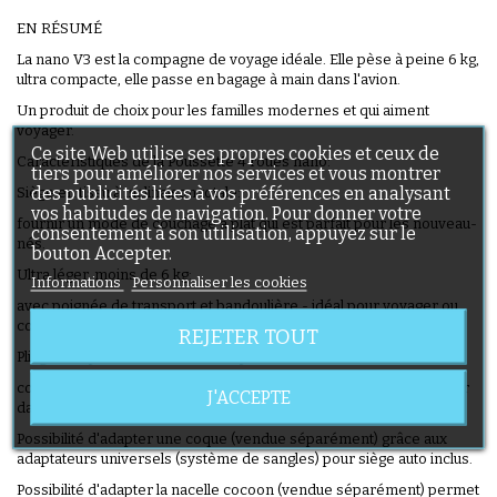
EN RÉSUMÉ
La nano V3 est la compagne de voyage idéale. Elle pèse à peine 6 kg,
ultra compacte, elle passe en bagage à main dans l'avion.
Un produit de choix pour les familles modernes et qui aiment
voyager.
Ce site Web utilise ses propres cookies et ceux de
Caractéristiques de la Poussette 4 roues nano:
tiers pour améliorer nos services et vous montrer
des publicités liées à vos préférences en analysant
Siège en tissu à inclinaison totale:
vos habitudes de navigation. Pour donner votre
fournir un mode de couchage à plat qui est parfait pour les nouveau-
consentement à son utilisation, appuyez sur le
nés.
bouton Accepter.
Ultra léger, moins de 6 kg:
Informations
Personnaliser les cookies
avec poignée de transport et bandoulière - idéal pour voyager ou
comme seconde poussette.
REJETER TOUT
Pliage compact facile en deux étapes:
conçu pour passer dans de nombreux coffres à bagages ou laisser
J'ACCEPTE
dans le coffre de voiture pour des sorties rapides.
Possibilité d'adapter une coque (vendue séparément) grâce aux
adaptateurs universels (système de sangles) pour siège auto inclus.
Possibilité d'adapter la nacelle cocoon (vendue séparément) permet