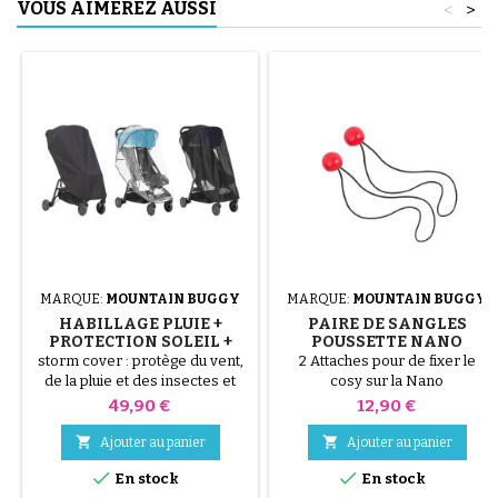
VOUS AIMEREZ AUSSI
<
>
MARQUE:
MOUNTAIN BUGGY
MARQUE:
MOUNTAIN BUGGY
HABILLAGE PLUIE +
PAIRE DE SANGLES
PROTECTION SOLEIL +
POUSSETTE NANO
MOUSTIQUAIRE
MOUNTAIN BUGGY
storm cover : protège du vent,
2 Attaches pour de fixer le
POUSSETTE NANO
de la pluie et des insectes et
cosy sur la Nano
MOUNTAIN BUGGY
résiste à l'eau.couverture
Prix
Prix
49,90 €
12,90 €
d'occultation : la couverture
d'occultation offre une


Ajouter au panier
Ajouter au panier
protection UPF 50+, empêche la


En stock
En stock
lumière directe du soleil de