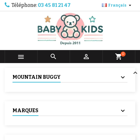
Téléphone:
03 45 81 21 47

Français
0



shopping_cart
MOUNTAIN BUGGY
MARQUES