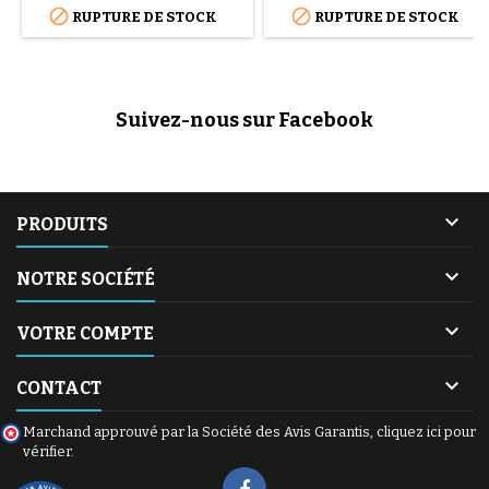


RUPTURE DE STOCK
RUPTURE DE STOCK
Teds avec adaptateurs vendus
de sécurité R 129 Adaptateurs
en option.
CLIP31 inclus De la naissance à
4 ans environ inclus 2
chambres à air de rechange
offertes
Suivez-nous sur Facebook

PRODUITS

NOTRE SOCIÉTÉ

VOTRE COMPTE

CONTACT
Marchand approuvé par la Société des Avis Garantis,
cliquez ici pour
vérifier
.