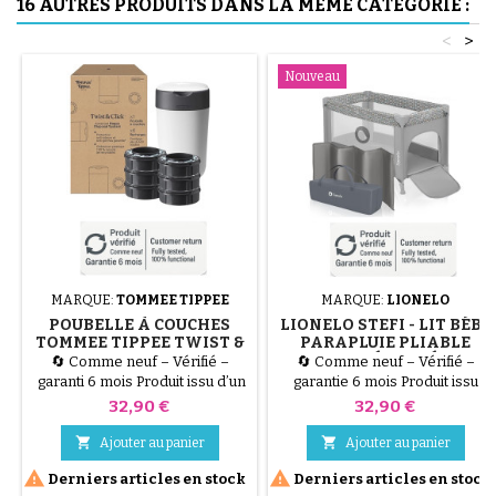
16 AUTRES PRODUITS DANS LA MÊME CATÉGORIE :
<
>
Nouveau
MARQUE:
TOMMEE TIPPEE
MARQUE:
LIONELO
POUBELLE À COUCHES
LIONELO STEFI - LIT BÉBÉ
TOMMEE TIPPEE TWIST &
PARAPLUIE PLIABLE
CLICK STARTER-SET + 6
AVEC ENTRÉE LATÉRALE -
🔄 Comme neuf – Vérifié –
🔄 Comme neuf – Vérifié –
RECHARGES, BLANC
GRIS
garanti 6 mois Produit issu d’un
garantie 6 mois Produit issu
retour client ou d’un emballage
d’un retour client ou d’un
Prix
Prix
32,90 €
32,90 €
abîmé, testé par nos
emballage abîmé, testé par nos
techniciens et 100 %
techniciens et 100 %


Ajouter au panier
Ajouter au panier
fonctionnel. Le Starter-Set
fonctionnel. Le compagnon


Derniers articles en stock
Derniers articles en stock
Twist &amp; Click de Tommee
idéal pour vos voyages et