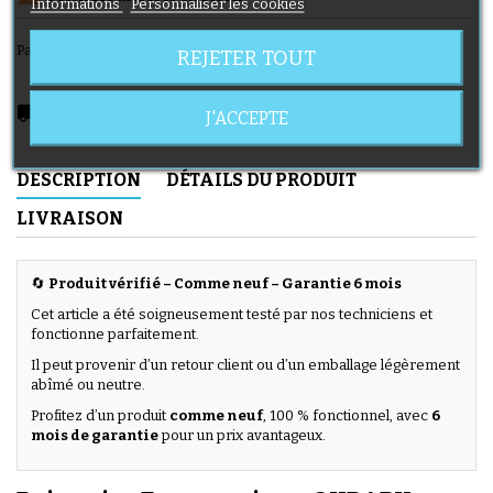
Informations
Personnaliser les cookies
Partager
REJETER TOUT
local_shipping
Livraison prévue à partir du 12/08/2026
J'ACCEPTE
DESCRIPTION
DÉTAILS DU PRODUIT
LIVRAISON
🔄
Produit vérifié – Comme neuf – Garantie 6 mois
Cet article a été soigneusement testé par nos techniciens et
fonctionne parfaitement.
Il peut provenir d’un retour client ou d’un emballage légèrement
abîmé ou neutre.
Profitez d’un produit
comme neuf
, 100 % fonctionnel, avec
6
mois de garantie
pour un prix avantageux.