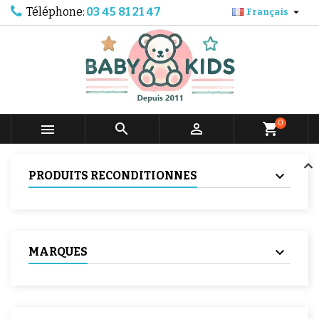
Téléphone:
03 45 81 21 47

Français
0



shopping_cart
PRODUITS RECONDITIONNES
MARQUES