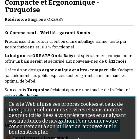
Compacte et Ergonomique -
Turquoise
Référence
Baignoire OKBABY
🔄
Comme neuf – Vérifié
–
garanti 6 mois
Produit issu d’un retour client ou d’un emballage abîmé, testé par
nos techniciens et 100 % fonctionnel.
La
baignoire OKBABY Onda Baby
est spécialement conçue pour
offrir un bain serein et sécurisé aux nouveau-nés de
0 à 12 mois
.
Grâce à son design
ergonomique et ultra-compact
, elle s'adapte
parfaitement aux petits espaces tout en garantissant un maintien
optimal de bébé.
Son coloris
Turquoise
éclatant apporte une touche de fraîcheur à
votre salle de bain.
Ce site Web utilise ses propres cookies et ceux de
tiers pour améliorer nos services et vous montrer
16,90 €
TTC
des publicités liées à vos préférences en analysant
vos habitudes de navigation. Pour donner votre
Ajouter au panier

Quantité
consentement à son utilisation, appuyez sur le
bouton Accepter.

Derniers articles en stock